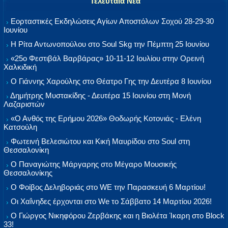
Τελευταία Νέα
Εορταστικές Εκδηλώσεις Αγίων Αποστόλων Σοχού 28-29-30
Ιουνίου
Η Ρίτα Αντωνοπούλου στο Soul Skg την Πέμπτη 25 Ιουνίου
«25ο Φεστιβάλ Βαρβάρας» 10-11-12 Ιουλίου στην Ορεινή
Χαλκιδική
Ο Γιάννης Χαρούλης στο Θέατρο Γης την Δευτέρα 8 Ιουνίου
Δημήτρης Μυστακίδης - Δευτέρα 15 Ιουνίου στη Μονή
Λαζαριστών
«Ο Ανθός της Ερήμου 2026» Θοδωρής Κοτονιάς - Ελένη
Κατσούλη
Φωτεινή Βελεσιώτου και Κική Μαυρίδου στο Soul στη
Θεσσαλονίκη
Ο Παναγιώτης Μάργαρης στο Μέγαρο Μουσικής
Θεσσαλονίκης
Ο Φοίβος Δεληβοριάς στο WE την Παρασκευή 6 Μαρτίου!
Οι Χαΐνηδες έρχονται στο We το Σάββατο 14 Μαρτίου 2026!
Ο Γιώργος Νικηφόρου Ζερβάκης και η Βιολέτα Ίκαρη στο Block
33!