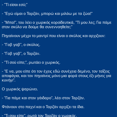
- "Τί είσαι εσύ;"
- "Εγώ είμαι ο Ταρζάν, μπορώ και μιλάω με τα ζώα!"
- "Μπα!", του λέει ο χωρικός κοροϊδευτικά, "Τί μου λες; Για πάμε
στον σκύλο να δούμε θα συνεννοηθείτε;"
Πηγαίνουν μέχρι το μαντρί που είναι ο σκύλος και αρχιζουν:
- "Γαβ γαβ", ο σκύλος.
- "Γαβ γαβ", ο Ταρζάν.
- "Τί σού είπε;", ρωτάει ο χωρικός.
- "Ε να, μου είπε ότι τον έχεις εδώ συνέχεια δεμένο, τον ταΐζεις
αποφάγια, και τον πηγαίνεις μόνο μια φορά στους έξι μήνες για
κυνήγι".
Ο χωρικός ψαρώνει.
- "Για πάμε και στον γάιδαρο", λέει στον Ταρζάν.
Φτάνουν στο παχνί και ο Ταρζάν αρχίζει τα ίδια.
- "Τι σου είπε", ρωτά τον Ταρζάν ο χωρικός.