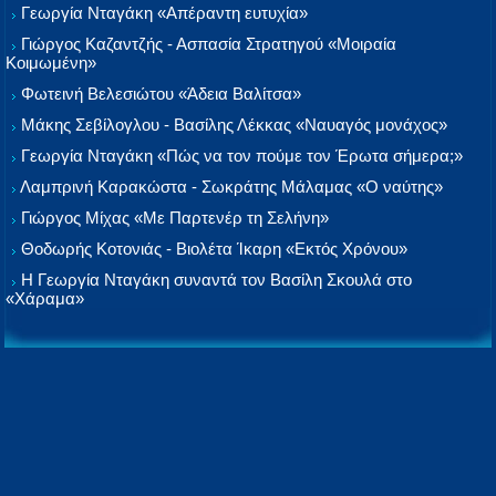
Γεωργία Νταγάκη «Aπέραντη ευτυχία»
Γιώργος Καζαντζής - Ασπασία Στρατηγού «Μοιραία
Κοιμωμένη»
Φωτεινή Βελεσιώτου «Άδεια Βαλίτσα»
Μάκης Σεβίλογλου - Βασίλης Λέκκας «Ναυαγός μονάχος»
Γεωργία Νταγάκη «Πώς να τον πούμε τον Έρωτα σήμερα;»
Λαμπρινή Καρακώστα - Σωκράτης Μάλαμας «Ο ναύτης»
Γιώργος Μίχας «Με Παρτενέρ τη Σελήνη»
Θοδωρής Κοτονιάς - Βιολέτα Ίκαρη «Εκτός Χρόνου»
Η Γεωργία Νταγάκη συναντά τον Βασίλη Σκουλά στο
«Χάραμα»