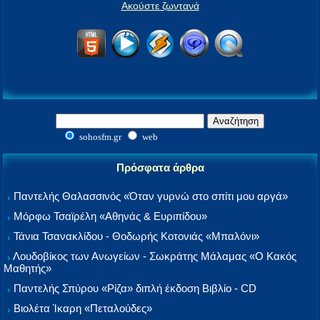
Ακούστε ζωντανά
sohosfm.gr
web
Πρόσφατα άρθρα
Παντελής Θαλασσινός «Όταν γυρνώ στο σπίτι μου αργά»
Μόρφω Τσαϊρέλη «Αθηνάς & Ευριπίδου»
Τάνια Τσανακλίδου - Θοδωρής Κοτονιάς «Μπαλόνι»
Λουδοβίκος των Ανωγείων - Σωκράτης Μάλαμας «Ο Κακός
Μαθητής»
Παντελής Σπύρου «Ρίζα» διπλή έκδοση Βιβλίο - CD
Βιολέτα Ίκαρη «Πεταλούδες»