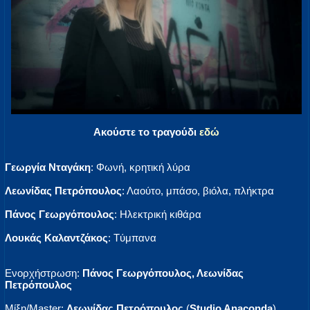
Ακούστε το τραγούδι
εδώ
Γεωργία Νταγάκη
: Φωνή, κρητική λύρα
Λεωνίδας Πετρόπουλος
: Λαούτο, μπάσο, βιόλα, πλήκτρα
Πάνος Γεωργόπουλος
: Ηλεκτρική κιθάρα
Λουκάς Καλαντζάκος
: Tύμπανα
Ενορχήστρωση:
Πάνος Γεωργόπουλος, Λεωνίδας
Πετρόπουλος
Μίξη/Μaster:
Λεωνίδας Πετρόπουλος
(
Studio Anaconda
)