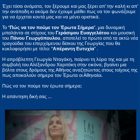
Έχει τόσα ονόματα, τον ξέρουμε και μας ξέρει απ’ την καλή κι απ’
την ανάποδη κι ακόμα δεν έχουμε μάθει πως να τον φωνάζουμε
για να έρχεται κοντά μας και να μένει οριστικά.
Το “
Πώς να τον πούμε τον Έρωτα Σήμερα
”, μια δυναμική
μπαλάντα σε στίχους του
Γεράσιμου Ευαγγελάτου
και μουσική
του
Πάνου Γεωργόπουλου
, αποτελεί το πρώτο από τα οκτώ νέα
τραγούδια του επερχόμενου δίσκου της Γεωργίας που θα
κυκλοφορήσει με τίτλο: “
Απέραντη Ευτυχία
” .
Η απρόβλεπτη Γεωργία Νταγάκη, παίρνει τη λύρα της και με τη
συμβολή του Αλέξανδρου Χαριτάκη στην εικόνα, βγαίνει μια
βόλτα στους δρόμους της Αθήνας αναζητώντας στους τοίχους της
πως αποκαλούν σήμερα τον Έρωτα οι Αθηναίοι.
Πώς να τον πούμε τον έρωτα σήμερα;
Η απάντηση δική σας ...