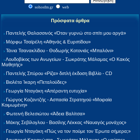
sohosfm.gr
web
Πρόσφατα άρθρα
Παντελής Θαλασσινός «Όταν γυρνώ στο σπίτι μου αργά»
Μόρφω Τσαϊρέλη «Αθηνάς & Ευριπίδου»
Τάνια Τσανακλίδου - Θοδωρής Κοτονιάς «Μπαλόνι»
Λουδοβίκος των Ανωγείων - Σωκράτης Μάλαμας «Ο Κακός
Μαθητής»
Παντελής Σπύρου «Ρίζα» διπλή έκδοση Βιβλίο - CD
Βιολέτα Ίκαρη «Πεταλούδες»
Γεωργία Νταγάκη «Aπέραντη ευτυχία»
Γιώργος Καζαντζής - Ασπασία Στρατηγού «Μοιραία
Κοιμωμένη»
Φωτεινή Βελεσιώτου «Άδεια Βαλίτσα»
Μάκης Σεβίλογλου - Βασίλης Λέκκας «Ναυαγός μονάχος»
Γεωργία Νταγάκη «Πώς να τον πούμε τον Έρωτα σήμερα;»
Λαμπρινή Καρακώστα - Σωκράτης Μάλαμας «Ο ναύτης»