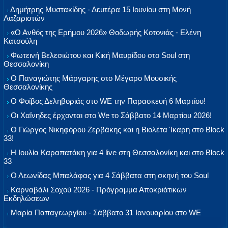
Δημήτρης Μυστακίδης - Δευτέρα 15 Ιουνίου στη Μονή
Λαζαριστών
«Ο Ανθός της Ερήμου 2026» Θοδωρής Κοτονιάς - Ελένη
Κατσούλη
Φωτεινή Βελεσιώτου και Κική Μαυρίδου στο Soul στη
Θεσσαλονίκη
Ο Παναγιώτης Μάργαρης στο Μέγαρο Μουσικής
Θεσσαλονίκης
Ο Φοίβος Δεληβοριάς στο WE την Παρασκευή 6 Μαρτίου!
Οι Χαΐνηδες έρχονται στο We το Σάββατο 14 Μαρτίου 2026!
Ο Γιώργος Νικηφόρου Ζερβάκης και η Βιολέτα Ίκαρη στο Block
33!
Η Ιουλία Καραπατάκη για 4 live στη Θεσσαλονίκη και στο Block
33
Ο Λεωνίδας Μπαλάφας για 4 Σάββατα στη σκηνή του Soul
Καρναβάλι Σοχού 2026 - Πρόγραμμα Αποκριάτικων
Εκδηλώσεων
Μαρία Παπαγεωργίου - Σάββατο 31 Ιανουαρίου στο WE