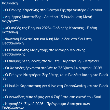
Χαλκιδική
Ο Γιάννης Χαρούλης στο Θέατρο Γης την Δευτέρα 8 Ιουνίου
Δημήτρης Μυστακίδης - Δευτέρα 15 Ιουνίου στη Μονή
Λαζαριστών
«Ο Ανθός της Ερήμου 2026» Θοδωρής Κοτονιάς - Ελένη
Κατσούλη
Φωτεινή Βελεσιώτου και Κική Μαυρίδου στο Soul στη
Θεσσαλονίκη
Ο Παναγιώτης Μάργαρης στο Μέγαρο Μουσικής
Θεσσαλονίκης
Ο Φοίβος Δεληβοριάς στο WE την Παρασκευή 6 Μαρτίου!
Οι Χαΐνηδες έρχονται στο We το Σάββατο 14 Μαρτίου 2026!
Ο Γιώργος Νικηφόρου Ζερβάκης και η Βιολέτα Ίκαρη στο Block
33!
Η Ιουλία Καραπατάκη για 4 live στη Θεσσαλονίκη και στο Block
33
Ο Λεωνίδας Μπαλάφας για 4 Σάββατα στη σκηνή του Soul
Καρναβάλι Σοχού 2026 - Πρόγραμμα Αποκριάτικων
Εκδηλώσεων