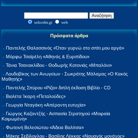
sohosfm.gr
web
Πρόσφατα άρθρα
Παντελής Θαλασσινός «Όταν γυρνώ στο σπίτι μου αργά»
Μόρφω Τσαϊρέλη «Αθηνάς & Ευριπίδου»
Τάνια Τσανακλίδου - Θοδωρής Κοτονιάς «Μπαλόνι»
Λουδοβίκος των Ανωγείων - Σωκράτης Μάλαμας «Ο Κακός
Μαθητής»
Παντελής Σπύρου «Ρίζα» διπλή έκδοση Βιβλίο - CD
Βιολέτα Ίκαρη «Πεταλούδες»
Γεωργία Νταγάκη «Aπέραντη ευτυχία»
Γιώργος Καζαντζής - Ασπασία Στρατηγού «Μοιραία
Κοιμωμένη»
Φωτεινή Βελεσιώτου «Άδεια Βαλίτσα»
Μάκης Σεβίλογλου - Βασίλης Λέκκας «Ναυαγός μονάχος»