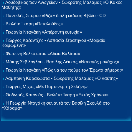
Λουδοβίκος των Ανωγείων - Σωκράτης Μάλαμας «Ο Κακός
Μαθητής»
Παντελής Σπύρου «Ρίζα» διπλή έκδοση Βιβλίο - CD
Βιολέτα Ίκαρη «Πεταλούδες»
Γεωργία Νταγάκη «Aπέραντη ευτυχία»
Γιώργος Καζαντζής - Ασπασία Στρατηγού «Μοιραία
Κοιμωμένη»
Φωτεινή Βελεσιώτου «Άδεια Βαλίτσα»
Μάκης Σεβίλογλου - Βασίλης Λέκκας «Ναυαγός μονάχος»
Γεωργία Νταγάκη «Πώς να τον πούμε τον Έρωτα σήμερα;»
Λαμπρινή Καρακώστα - Σωκράτης Μάλαμας «Ο ναύτης»
Γιώργος Μίχας «Με Παρτενέρ τη Σελήνη»
Θοδωρής Κοτονιάς - Βιολέτα Ίκαρη «Εκτός Χρόνου»
Η Γεωργία Νταγάκη συναντά τον Βασίλη Σκουλά στο
«Χάραμα»