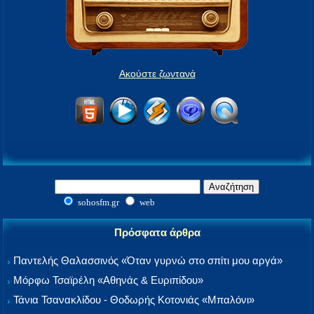
Ακούστε ζωντανά
sohosfm.gr
web
Πρόσφατα άρθρα
Παντελής Θαλασσινός «Όταν γυρνώ στο σπίτι μου αργά»
Μόρφω Τσαϊρέλη «Αθηνάς & Ευριπίδου»
Τάνια Τσανακλίδου - Θοδωρής Κοτονιάς «Μπαλόνι»