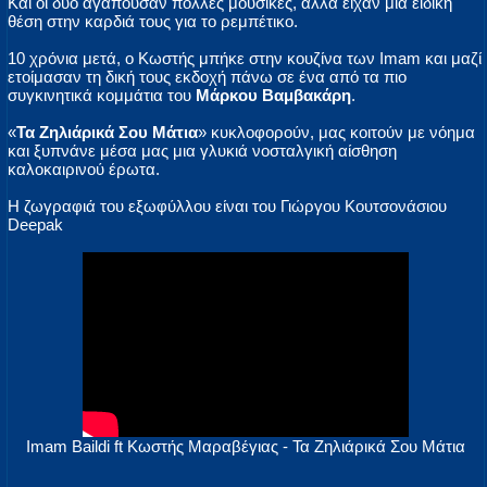
Και οι δύο αγαπούσαν πολλές μουσικές, αλλά είχαν μια ειδική
θέση στην καρδιά τους για το ρεμπέτικο.
10 χρόνια μετά, ο Κωστής μπήκε στην κουζίνα των Imam και μαζί
ετοίμασαν τη δική τους εκδοχή πάνω σε ένα από τα πιο
συγκινητικά κομμάτια του
Μάρκου Βαμβακάρη
.
«
Τα Ζηλιάρικά Σου Μάτια
» κυκλοφορούν, μας κοιτούν με νόημα
και ξυπνάνε μέσα μας μια γλυκιά νοσταλγική αίσθηση
καλοκαιρινού έρωτα.
Η ζωγραφιά του εξωφύλλου είναι του Γιώργου Κουτσονάσιου
Deepak
Imam Baildi ft Κωστής Μαραβέγιας - Τα Ζηλιάρικά Σου Μάτια