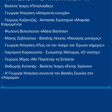
Βιολέτα Ίκαρη «Πεταλούδες»
Γεωργία Νταγάκη «Aπέραντη ευτυχία»
Γιώργος Καζαντζής - Ασπασία Στρατηγού «Μοιραία
Κοιμωμένη»
Φωτεινή Βελεσιώτου «Άδεια Βαλίτσα»
Μάκης Σεβίλογλου - Βασίλης Λέκκας «Ναυαγός μονάχος»
Γεωργία Νταγάκη «Πώς να τον πούμε τον Έρωτα σήμερα;»
Λαμπρινή Καρακώστα - Σωκράτης Μάλαμας «Ο ναύτης»
Γιώργος Μίχας «Με Παρτενέρ τη Σελήνη»
Θοδωρής Κοτονιάς - Βιολέτα Ίκαρη «Εκτός Χρόνου»
Η Γεωργία Νταγάκη συναντά τον Βασίλη Σκουλά στο
«Χάραμα»