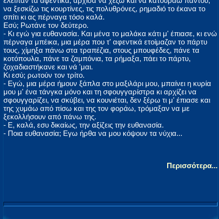
έλειπαν τα αφεντικά, άρχισα να χέζω και να κατουράω παντού,
να ξεσκίζω τις κουρτίνες, τις πολυθρόνες, ρημαδιό το έκανα το
σπίτι κι ας πέρναγα τόσο καλά.
Εσύ; Ρωτάνε τον δεύτερο.
- Κι εγώ για ευθανασία. Και μένα το μαλάκα κάτι μ' έπιασε, κι ενώ
πέρναγα μπέικα, μια μέρα που τ' αφεντικά ετοίμαζαν το πάρτυ
τους, χίμηξα πάνω στα τραπέζια, στους μπουφέδες, πάνε τα
κοτόπουλα, πάνε τα ζαμπόνια, τα ρήμαξα, πάει το πάρτυ,
ζοχαδιαστήκανε και νά 'μαι.
Κι εσύ; ρωτούν τον τρίτο.
- Εγώ, μια μέρα ήμουν ξάπλα στο μαξιλάρι μου, μπαίνει η κυρία
μου μ' ένα τάνγκα μόνο και τη σφουγγαρίστρα κι αρχίζει να
σφουγγαρίζει, να σκύβει, να κουνιέται, δεν ξέρω τι μ' έπιασε και
της χυμάω από πίσω και της τον φοράω, τρόμαξαν να με
ξεκολλήσουν από πάνω της.
- Ε, καλά, εσυ δικαίως, την αξίζεις την ευθανασία.
- Ποια ευθανασία; Εγω ήρθα να μου κόψουν τα νύχια...
Περισσότερα...