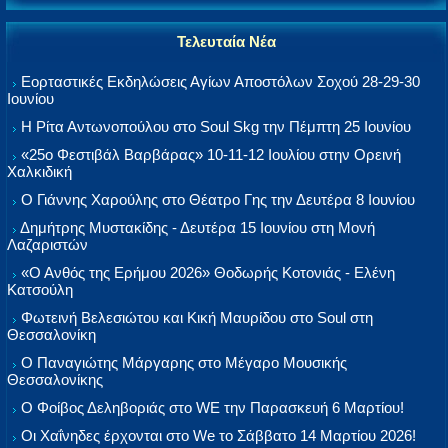
Τελευταία Νέα
Εορταστικές Εκδηλώσεις Αγίων Αποστόλων Σοχού 28-29-30
Ιουνίου
Η Ρίτα Αντωνοπούλου στο Soul Skg την Πέμπτη 25 Ιουνίου
«25ο Φεστιβάλ Βαρβάρας» 10-11-12 Ιουλίου στην Ορεινή
Χαλκιδική
Ο Γιάννης Χαρούλης στο Θέατρο Γης την Δευτέρα 8 Ιουνίου
Δημήτρης Μυστακίδης - Δευτέρα 15 Ιουνίου στη Μονή
Λαζαριστών
«Ο Ανθός της Ερήμου 2026» Θοδωρής Κοτονιάς - Ελένη
Κατσούλη
Φωτεινή Βελεσιώτου και Κική Μαυρίδου στο Soul στη
Θεσσαλονίκη
Ο Παναγιώτης Μάργαρης στο Μέγαρο Μουσικής
Θεσσαλονίκης
Ο Φοίβος Δεληβοριάς στο WE την Παρασκευή 6 Μαρτίου!
Οι Χαΐνηδες έρχονται στο We το Σάββατο 14 Μαρτίου 2026!