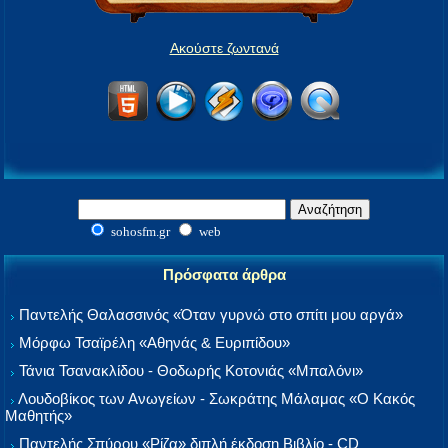
Ακούστε ζωντανά
sohosfm.gr
web
Πρόσφατα άρθρα
Παντελής Θαλασσινός «Όταν γυρνώ στο σπίτι μου αργά»
Μόρφω Τσαϊρέλη «Αθηνάς & Ευριπίδου»
Τάνια Τσανακλίδου - Θοδωρής Κοτονιάς «Μπαλόνι»
Λουδοβίκος των Ανωγείων - Σωκράτης Μάλαμας «Ο Κακός
Μαθητής»
Παντελής Σπύρου «Ρίζα» διπλή έκδοση Βιβλίο - CD