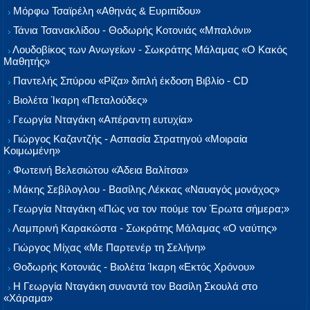
Μόρφω Τσαϊρέλη «Αθηνάς & Ευριπίδου»
Τάνια Τσανακλίδου - Θοδωρής Κοτονιάς «Μπαλόνι»
Λουδοβίκος των Ανωγείων - Σωκράτης Μάλαμας «Ο Κακός
Μαθητής»
Παντελής Σπύρου «Ρίζα» διπλή έκδοση Βιβλίο - CD
Βιολέτα Ίκαρη «Πεταλούδες»
Γεωργία Νταγάκη «Aπέραντη ευτυχία»
Γιώργος Καζαντζής - Ασπασία Στρατηγού «Μοιραία
Κοιμωμένη»
Φωτεινή Βελεσιώτου «Άδεια Βαλίτσα»
Μάκης Σεβίλογλου - Βασίλης Λέκκας «Ναυαγός μονάχος»
Γεωργία Νταγάκη «Πώς να τον πούμε τον Έρωτα σήμερα;»
Λαμπρινή Καρακώστα - Σωκράτης Μάλαμας «Ο ναύτης»
Γιώργος Μίχας «Με Παρτενέρ τη Σελήνη»
Θοδωρής Κοτονιάς - Βιολέτα Ίκαρη «Εκτός Χρόνου»
Η Γεωργία Νταγάκη συναντά τον Βασίλη Σκουλά στο
«Χάραμα»