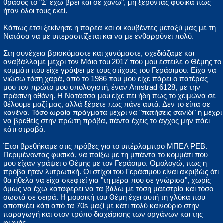
θράσος το "Σ' έχω βρει και σε χάνω", μη ξέροντας φυσικά πως
ήταν όλοι τους εκεί.
Κάπως έτσι ξεκίνησε η παρέα και οι κουβέντες μεταξύ μας με τη
Νατάσα να με υπερασπίζεται και να με ενθαρρύνει πολύ.
Στη συνέχεια βρισκόμαστε και χανόμαστε, σχεδιάζαμε και
αναβάλλαμε μέχρι τον Μάιο του 2017 που μου έστειλε ο Θέμης το
κομμάτι που είχε γράψει με τους στίχους του Γεράσιμου. Είχα να
νιώσω τόση χαρά, από το 1986 που μου είχε πάρει ο πατέρας
μου τον πρώτο μου υπολογιστή, έναν Amstrad 6128, με την
πράσινη οθόνη. Η Νατάσσα μου είχε πει ήδη πως το χειμώνα σε
θέλουμε μαζί μας, αλλά ξέρετε πως πάνε αυτά. Δεν το είπα σε
κανένα. Τόσο ωραία πράγματα μέχρι να "πατήσεις σανίδι" ή μέχρι
να βρεθείς στην πρώτη πρόβα, πάντα έχεις το άγχος μην πάει
κάτι στραβά.
Έτσι βρεθήκαμε στις πρόβες για το υπέρλαμπρο ΜΠΕΛ ΡΕΒ.
Περιμένοντας φυσικά, να παίξω με τη μπάντα το κομμάτι που
μου είχαν γράψει ο Θέμης με τον Γεράσιμο. Ομολογώ, πως η
πρόβα ήταν λυτρωτική. Οι στίχοι του Γεράσιμου είναι ακριβώς ότι
θα ήθελα να είχα σκεφτεί για "τη μέρα που σε γνώρισα", χωρίς
όμως να έχω καταφέρει να τα βάλω με τόση μαεστρία και τόσο
σωστά σε σειρά. Η μουσική του Θέμη έχει αυτή τη γλύκα που
αποπνέει κάτι από τα 70s μαζί με κάτι πολύ καινούριο στην
παραγωγή και στον τρόπο διαχείρισης των οργάνων και της
φωνής.