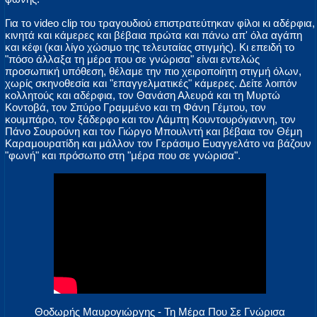
Για το video clip του τραγουδιού επιστρατεύτηκαν φίλοι κι αδέρφια,
κινητά και κάμερες και βέβαια πρώτα και πάνω απ' όλα αγάπη
και κέφι (και λίγο χώσιμο της τελευταίας στιγμής). Κι επειδή το
"πόσο άλλαξα τη μέρα που σε γνώρισα" είναι εντελώς
προσωπική υπόθεση, θέλαμε την πιο χειροποίητη στιγμή όλων,
χωρίς σκηνοθεσία και "επαγγελματικές" κάμερες. Δείτε λοιπόν
κολλητούς και αδέρφια, τον Θανάση Αλευρά και τη Μυρτώ
Κοντοβά, τον Σπύρο Γραμμένο και τη Φάνη Γέμτου, τον
κουμπάρο, τον ξάδερφο και τον Λάμπη Κουντουρόγιαννη, τον
Πάνο Σουρούνη και τον Γιώργο Μπουλντή και βέβαια τον Θέμη
Καραμουρατίδη και μάλλον τον Γεράσιμο Ευαγγελάτο να βάζουν
"φωνή" και πρόσωπο στη "μέρα που σε γνώρισα".
Θοδωρής Μαυρογιώργης - Τη Μέρα Που Σε Γνώρισα