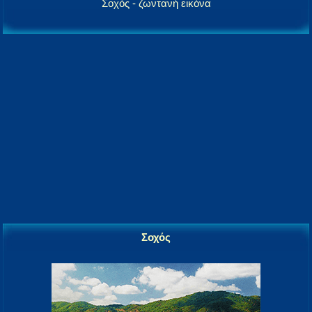
Σοχός - ζωντανή εικόνα
Σοχός