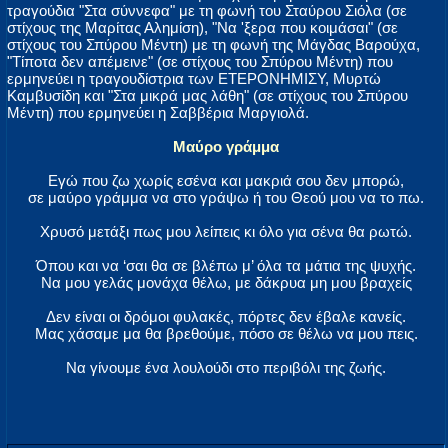
τραγούδια "Στα σύννεφα" με τη φωνή του Σταύρου Σιόλα (σε
στίχους της Μαρίτας Αλημίση), "Να 'ξερα που κοιμάσαι" (σε
στίχους του Σπύρου Μέντη) με τη φωνή της Μάγδας Βαρούχα,
"Τίποτα δεν απέμεινε" (σε στίχους του Σπύρου Μέντη) που
ερμηνεύει η τραγουδίστρια των ΕΤΕΡΟΝΗΜΙΣΥ, Μυρτώ
Καμβυσίδη και "Στα μικρά μας λάθη" (σε στίχους του Σπύρου
Μέντη) που ερμηνεύει η Σαββέρια Μαργιολά.
Μαύρο γράμμα
Εγώ που ζω χωρίς εσένα και μακριά σου δεν μπορώ,
σε μαύρο γράμμα να στο γράψω ή του Θεού μου να το πω.
Χρυσό μετάξι πως μου λείπεις κι όλο για σένα θα ρωτώ.
Όπου και να ‘σαι θα σε βλέπω μ’ όλα τα μάτια της ψυχής.
Να μου γελάς μονάχα θέλω, με δάκρυα μη μου βραχείς
Δεν είναι οι δρόμοι φυλακές, πόρτες δεν έβαλε κανείς.
Μας χάσαμε μα θα βρεθούμε, πόσο σε θέλω να μου πεις.
Να γίνουμε ένα λουλούδι στο περιβόλι της ζωής.