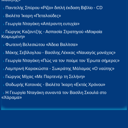
Παντελής Σπύρου «Ρίζα» διπλή έκδοση Βιβλίο - CD
Βιολέτα Ίκαρη «Πεταλούδες»
Γεωργία Νταγάκη «Aπέραντη ευτυχία»
Γιώργος Καζαντζής - Ασπασία Στρατηγού «Μοιραία
Κοιμωμένη»
Φωτεινή Βελεσιώτου «Άδεια Βαλίτσα»
Μάκης Σεβίλογλου - Βασίλης Λέκκας «Ναυαγός μονάχος»
Γεωργία Νταγάκη «Πώς να τον πούμε τον Έρωτα σήμερα;»
Λαμπρινή Καρακώστα - Σωκράτης Μάλαμας «Ο ναύτης»
Γιώργος Μίχας «Με Παρτενέρ τη Σελήνη»
Θοδωρής Κοτονιάς - Βιολέτα Ίκαρη «Εκτός Χρόνου»
Η Γεωργία Νταγάκη συναντά τον Βασίλη Σκουλά στο
«Χάραμα»