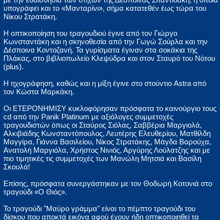
υπογράφει και το «Μανταρίνι», σήμα κατατεθέν έως τώρα του
Νίκου Στρατάκη.
Η οπτικοποίηση του τραγουδιού έγινε από τον Γιώργο
Κωνσταντάκη και η σκηνοθεσία από την Γωγώ Σούρλα και την
Δέσποινα Κοντοζανή. Τα γυρίσματα έγιναν στα σοκάκια της
Πλάκας, στο βιβλιοπωλείο Κλεψύδρα και στον Σταυρό του Νότου
(plus).
Η ηχογράφηση, καθώς και η μίξη έγινε στο στούντιο Astra από
τον Κώστα Μαρκάκη.
Οι ΕΤΕΡΟΝΗΜΙΣΥ κυκλοφόρησαν πρόσφατα το καινούργιο τους
cd από την Panik Platinum με αξιόλογες συμμετοχές
τραγουδιστών όπως οι Σταύρος Σιόλας, Σαββέρια Μαργιολά,
Αλκιβιάδης Κωνσταντόπουλος, Λευτέρης Ελευθερίου, Ματθίλδη
Μαγγίρα, Γιάννα Βασιλείου, Νίκος Στρατάκης, Μάγδα Βαρούχα,
Ανατολή Μαργιόλα, Χρήστος Νινιός, Αργύρης Λούλατζης και με
πιο τιμητικές τις συμμετοχές των Μανώλη Μητσιά και Βασίλη
Σκουλά!
Επίσης, πρόσφατα συνεργάστηκαν με τον Θοδωρή Κοτονιά στο
τραγούδι «Ο Θιός».
Το τραγούδι "Μαύρο γράμμα" είναι το πέμπτο τραγούδι του
δίσκου που αποκτά εικόνα αφού έχουν ήδη οπτικοποιηθεί τα