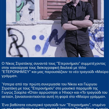
Ο Νίκος Στρατάκης συναντά τους "Έτερονήμισυ" συμμετέχοντας
στην καινούργια τους δισκογραφική δουλειά με τίτλο
"ΕΤΕΡΟΝΗΜΙΣΥ" και μας παρουσιάζουν το νέο τραγούδι «Μαύρο
γράμμα».
Ύστερα από την πρώτη συνεργασία του Νίκου και Γιώργου
Στρατάκη με τους "Έτερονήμισυ" στο μουσικό παραμύθι της
Γωγώς Σούρλα «Όταν αρρώστησε ο Ήλιος» και «Το τραγούδι του
αετού», ξανασυναντιούνται αυτή τη φορά στο «Μαύρο γράμμα».
Ένα βαθύτατα εσωτερικό τραγούδι των "Έτερονήμισυ", ντυμένο
με την ευαισθησία των στίχων της Δέσποινας Σπαντιδάκη, η οποία