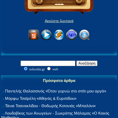
Ακούστε ζωντανά
sohosfm.gr
web
Πρόσφατα άρθρα
Παντελής Θαλασσινός «Όταν γυρνώ στο σπίτι μου αργά»
Μόρφω Τσαϊρέλη «Αθηνάς & Ευριπίδου»
Τάνια Τσανακλίδου - Θοδωρής Κοτονιάς «Μπαλόνι»
Λουδοβίκος των Ανωγείων - Σωκράτης Μάλαμας «Ο Κακός
Μαθητής»