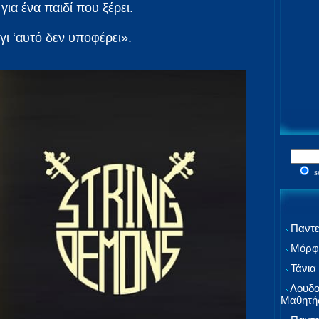
για ένα παιδί που ξέρει.
 γι ‘αυτό δεν υποφέρει».
s
Παντε
Μόρφω
Τάνια
Λουδο
Μαθητή