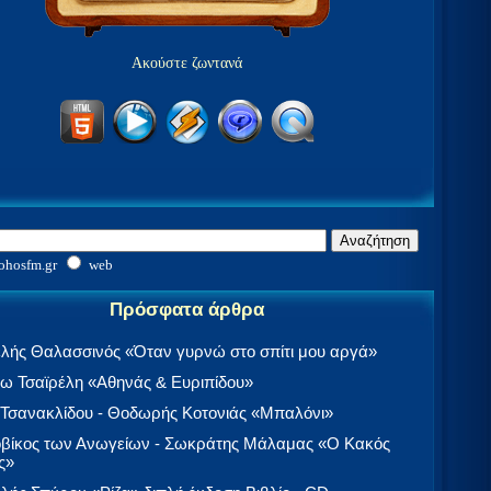
Ακούστε ζωντανά
ohosfm.gr
web
Πρόσφατα άρθρα
λής Θαλασσινός «Όταν γυρνώ στο σπίτι μου αργά»
 Τσαϊρέλη «Αθηνάς & Ευριπίδου»
 Τσανακλίδου - Θοδωρής Κοτονιάς «Μπαλόνι»
βίκος των Ανωγείων - Σωκράτης Μάλαμας «Ο Κακός
ς»