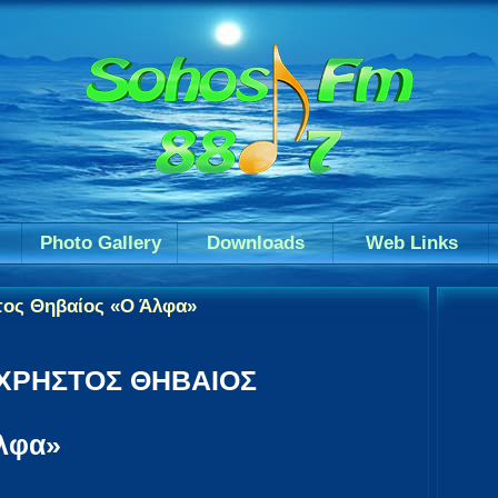
Photo Gallery
Downloads
Web Links
τος Θηβαίος «Ο Άλφα»
 ΧΡΗΣΤΟΣ ΘΗΒΑΙΟΣ
λφα»