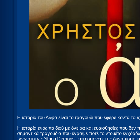
Η ιστορία του Άλφα είναι το τραγούδι που έφερε κοντά του
Η ιστορία ενός παιδιού με όνειρα και ευαισθησίες που δεν
σημαντικά τραγούδια που έγραψε ποτέ το ντουέτο εγχόρ
-γνωστοί ως String Demons- και ερμηνεύει με δυναμισμό κ