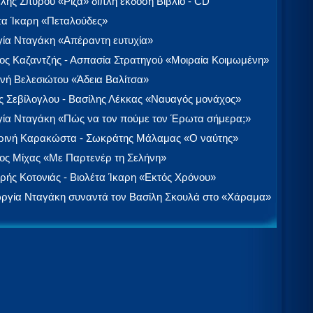
λής Σπύρου «Ρίζα» διπλή έκδοση Βιβλίο - CD
τα Ίκαρη «Πεταλούδες»
ία Νταγάκη «Aπέραντη ευτυχία»
ος Καζαντζής - Ασπασία Στρατηγού «Μοιραία Κοιμωμένη»
νή Βελεσιώτου «Άδεια Βαλίτσα»
 Σεβίλογλου - Βασίλης Λέκκας «Ναυαγός μονάχος»
ία Νταγάκη «Πώς να τον πούμε τον Έρωτα σήμερα;»
ινή Καρακώστα - Σωκράτης Μάλαμας «Ο ναύτης»
ος Μίχας «Με Παρτενέρ τη Σελήνη»
ής Κοτονιάς - Βιολέτα Ίκαρη «Εκτός Χρόνου»
ργία Νταγάκη συναντά τον Βασίλη Σκουλά στο «Χάραμα»