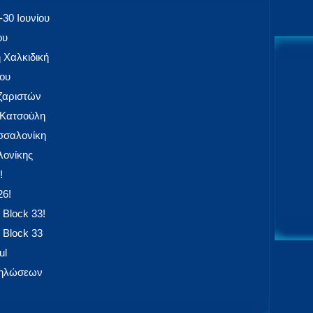
30 Ιουνίου
ου
 Χαλκιδική
ίου
αζαριστών
 Κατσούλη
εσσαλονίκη
ονίκης
!
26!
 Block 33!
 Block 33
ul
δηλώσεων