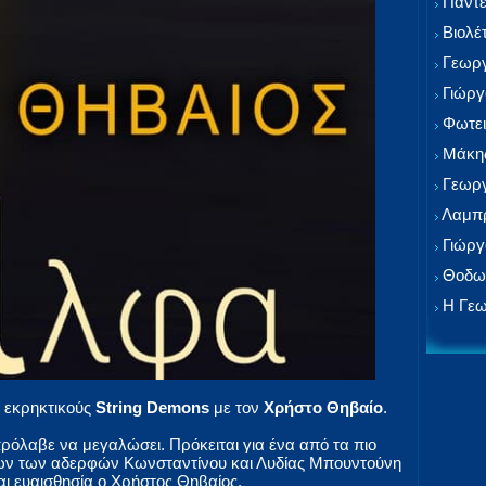
Παντε
Βιολέ
Γεωργ
Γιώργ
Φωτει
Μάκης
Γεωργ
Λαμπρ
Γιώργ
Θοδωρ
Η Γεω
ς εκρηκτικούς
String Demons
με τον
Χρήστο Θηβαίο
.
 πρόλαβε να μεγαλώσει. Πρόκειται για ένα από τα πιο
δων των αδερφών Κωνσταντίνου και Λυδίας Μπουντούνη
αι ευαισθησία ο Χρήστος Θηβαίος.