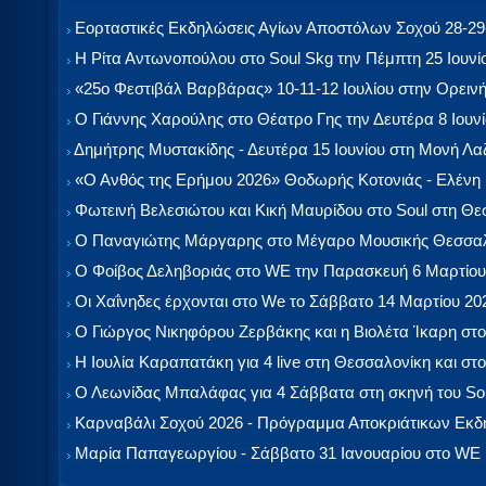
Εορταστικές Εκδηλώσεις Αγίων Αποστόλων Σοχού 28-29-
Η Ρίτα Αντωνοπούλου στο Soul Skg την Πέμπτη 25 Ιουνί
«25ο Φεστιβάλ Βαρβάρας» 10-11-12 Ιουλίου στην Ορεινή
Ο Γιάννης Χαρούλης στο Θέατρο Γης την Δευτέρα 8 Ιουν
Δημήτρης Μυστακίδης - Δευτέρα 15 Ιουνίου στη Μονή Λ
«Ο Ανθός της Ερήμου 2026» Θοδωρής Κοτονιάς - Ελένη
Φωτεινή Βελεσιώτου και Κική Μαυρίδου στο Soul στη Θ
Ο Παναγιώτης Μάργαρης στο Μέγαρο Μουσικής Θεσσαλ
Ο Φοίβος Δεληβοριάς στο WE την Παρασκευή 6 Μαρτίου
Οι Χαΐνηδες έρχονται στο We το Σάββατο 14 Μαρτίου 20
Ο Γιώργος Νικηφόρου Ζερβάκης και η Βιολέτα Ίκαρη στο
Η Ιουλία Καραπατάκη για 4 live στη Θεσσαλονίκη και στο
Ο Λεωνίδας Μπαλάφας για 4 Σάββατα στη σκηνή του So
Καρναβάλι Σοχού 2026 - Πρόγραμμα Αποκριάτικων Εκ
Μαρία Παπαγεωργίου - Σάββατο 31 Ιανουαρίου στο WE