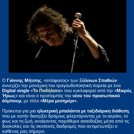
Ο
Γιάννης Μήτσης
, «απόφοιτος» των
Ξύλινων Σπαθιών
συνεχίζει την μοναχική του τραγουδοποιητική πορεία με ένα
Digital single
«
Το Ποδήλατο
» που κυκλοφορεί από την «
Μικρός
Ήρως
» και είναι ο προπομπός του
νέου του προσωπικού
άλμπουμ
, με τίτλο «
Μέρα μεσημέρι»
.
Πρόκειται για μια
ηλεκτρική μπαλάντα με ταξιδιάρικη διάθεση
,
που με αυτήν διασχίζει δρόμους φλερτάροντας με το αεράκι, το
φως και τη ζωή, ανοίγοντας παράθυρα αισιοδοξίας μέσα από τις
δυσκολίες και τις σκοτεινές διαδρομές που αντιμετωπίζει ο
καθένας μας σήμερα.