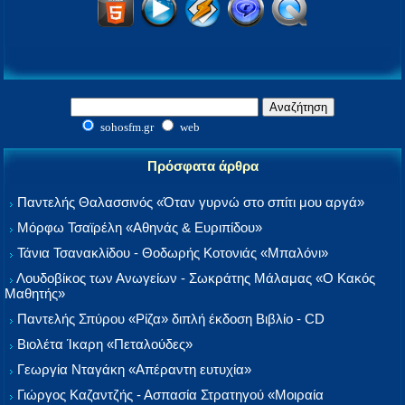
sohosfm.gr
web
Πρόσφατα άρθρα
Παντελής Θαλασσινός «Όταν γυρνώ στο σπίτι μου αργά»
Μόρφω Τσαϊρέλη «Αθηνάς & Ευριπίδου»
Τάνια Τσανακλίδου - Θοδωρής Κοτονιάς «Μπαλόνι»
Λουδοβίκος των Ανωγείων - Σωκράτης Μάλαμας «Ο Κακός
Μαθητής»
Παντελής Σπύρου «Ρίζα» διπλή έκδοση Βιβλίο - CD
Βιολέτα Ίκαρη «Πεταλούδες»
Γεωργία Νταγάκη «Aπέραντη ευτυχία»
Γιώργος Καζαντζής - Ασπασία Στρατηγού «Μοιραία