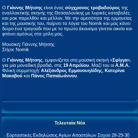
Ο
Γιάννης Μήτσης
είναι ένας
σύγχρονος τροβαδούρος
της
εναλλακτικής σκηνής της Θεσσαλονίκης με λυρικές καταβολές
και ροκ παρελθόν και μέλλον. Με την αμεσότητα της ερμηνείας
και της μουσικής του, παίρνει τα λόγια του Nomik και μας κάνει
δώρο ένα τραγούδι που με το πρώτο άκουσμα γίνεται οικείο και
φτάνει αμέσως στα χείλη μας.
Μουσική: Γιάννης Μήτσης
Στίχοι: Nomik
Ο
Γιάννης Μήτσης
, εμφανίζεται στη μουσική σκηνή «
Σφίγγα
»,
για μία μοναδική βραδιά, στις
19 Απριλίου
. Μαζί του οι
Α.Μ.Α.
Φιλική συμμετοχή:
Αλέξανδρος Εμμανουηλίδης
,
Κατερίνα
Μακαβού
και
Πάνος Παπαϊωάννου
.
Τελευταία Νέα
Εορταστικές Εκδηλώσεις Αγίων Αποστόλων Σοχού 28-29-30