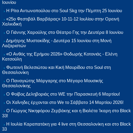
Ιουνίου
Η Ρίτα Αντωνοπούλου στο Soul Skg την Πέμπτη 25 Ιουνίου
«25ο Φεστιβάλ Βαρβάρας» 10-11-12 Ιουλίου στην Ορεινή
Χαλκιδική
Ο Γιάννης Χαρούλης στο Θέατρο Γης την Δευτέρα 8 Ιουνίου
Δημήτρης Μυστακίδης - Δευτέρα 15 Ιουνίου στη Μονή
Λαζαριστών
«Ο Ανθός της Ερήμου 2026» Θοδωρής Κοτονιάς - Ελένη
Κατσούλη
Φωτεινή Βελεσιώτου και Κική Μαυρίδου στο Soul στη
Θεσσαλονίκη
Ο Παναγιώτης Μάργαρης στο Μέγαρο Μουσικής
Θεσσαλονίκης
Ο Φοίβος Δεληβοριάς στο WE την Παρασκευή 6 Μαρτίου!
Οι Χαΐνηδες έρχονται στο We το Σάββατο 14 Μαρτίου 2026!
Ο Γιώργος Νικηφόρου Ζερβάκης και η Βιολέτα Ίκαρη στο Block
33!
Η Ιουλία Καραπατάκη για 4 live στη Θεσσαλονίκη και στο Block
33