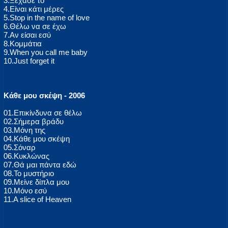
3.Ξέχασέ το
4.Είναι κάτι μέρες
5.Stop in the name of love
6.Θέλω να σε έχω
7.Αν είσαι εσύ
8.Κομμάτια
9.When you call me baby
10.Just forget it
Κάθε μου σκέψη - 2006
01.Επικίνδυνα σε θέλω
02.Σήμερα βράδυ
03.Μόνη της
04.Κάθε μου σκέψη
05.Σόναρ
06.Κυκλώνας
07.Θά μαι πάντα εδώ
08.Το μυστήριο
09.Μείνε δίπλα μου
10.Μόνο εσύ
11.A slice of Heaven