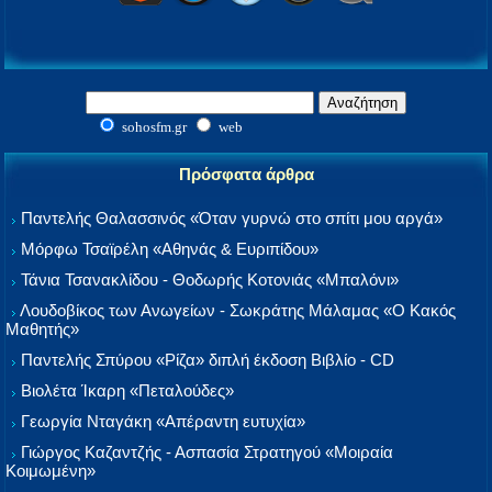
sohosfm.gr
web
Πρόσφατα άρθρα
Παντελής Θαλασσινός «Όταν γυρνώ στο σπίτι μου αργά»
Μόρφω Τσαϊρέλη «Αθηνάς & Ευριπίδου»
Τάνια Τσανακλίδου - Θοδωρής Κοτονιάς «Μπαλόνι»
Λουδοβίκος των Ανωγείων - Σωκράτης Μάλαμας «Ο Κακός
Μαθητής»
Παντελής Σπύρου «Ρίζα» διπλή έκδοση Βιβλίο - CD
Βιολέτα Ίκαρη «Πεταλούδες»
Γεωργία Νταγάκη «Aπέραντη ευτυχία»
Γιώργος Καζαντζής - Ασπασία Στρατηγού «Μοιραία
Κοιμωμένη»