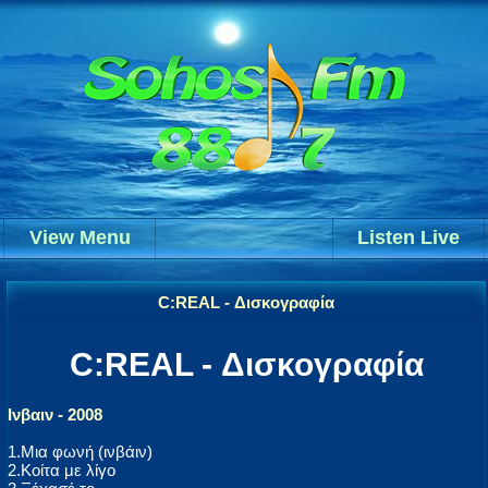
View Menu
Listen Live
C:REAL - Δισκογραφία
C:REAL - Δισκογραφία
Ινβαιν - 2008
1.Μια φωνή (ινβάιν)
2.Κοίτα με λίγο