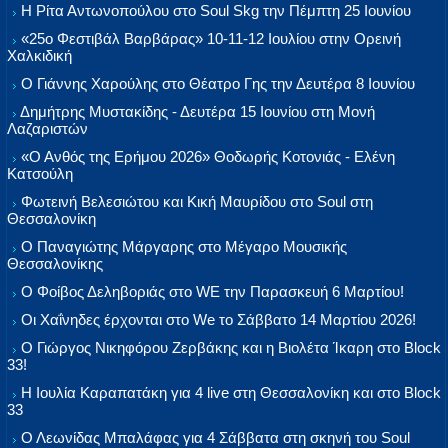
Η Ρίτα Αντωνοπούλου στο Soul Skg την Πέμπτη 25 Ιουνίου
«25ο Φεστιβάλ Βαρβάρας» 10-11-12 Ιουλίου στην Ορεινή
Χαλκιδική
Ο Γιάννης Χαρούλης στο Θέατρο Γης την Δευτέρα 8 Ιουνίου
Δημήτρης Μυστακίδης - Δευτέρα 15 Ιουνίου στη Μονή
Λαζαριστών
«Ο Ανθός της Ερήμου 2026» Θοδωρής Κοτονιάς - Ελένη
Κατσούλη
Φωτεινή Βελεσιώτου και Κική Μαυρίδου στο Soul στη
Θεσσαλονίκη
Ο Παναγιώτης Μάργαρης στο Μέγαρο Μουσικής
Θεσσαλονίκης
Ο Φοίβος Δεληβοριάς στο WE την Παρασκευή 6 Μαρτίου!
Οι Χαΐνηδες έρχονται στο We το Σάββατο 14 Μαρτίου 2026!
Ο Γιώργος Νικηφόρου Ζερβάκης και η Βιολέτα Ίκαρη στο Block
33!
Η Ιουλία Καραπατάκη για 4 live στη Θεσσαλονίκη και στο Block
33
Ο Λεωνίδας Μπαλάφας για 4 Σάββατα στη σκηνή του Soul