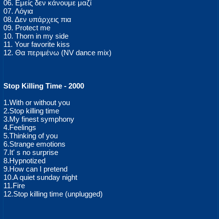
06. Εμείς δεν κάνουμε μαζί
07. Λόγια
08. Δεν υπάρχεις πια
09. Protect me
10. Thorn in my side
11. Your favorite kiss
12. Θα περιμένω (NV dance mix)
Stop Killing Time - 2000
1.With or without you
2.Stop killing time
3.My finest symphony
4.Feelings
5.Thinking of you
6.Strange emotions
7.It' s no surprise
8.Hypnotized
9.How can I pretend
10.A quiet sunday night
11.Fire
12.Stop killing time (unplugged)