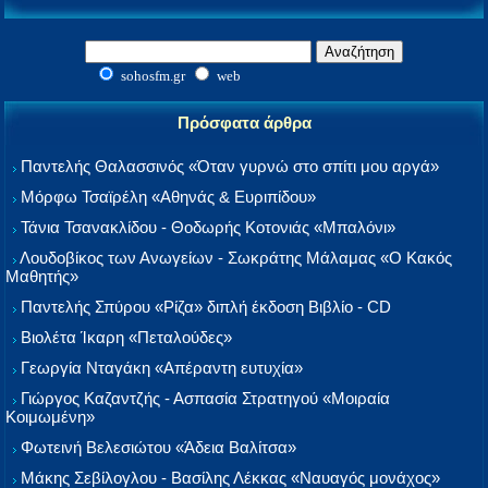
sohosfm.gr
web
Πρόσφατα άρθρα
Παντελής Θαλασσινός «Όταν γυρνώ στο σπίτι μου αργά»
Μόρφω Τσαϊρέλη «Αθηνάς & Ευριπίδου»
Τάνια Τσανακλίδου - Θοδωρής Κοτονιάς «Μπαλόνι»
Λουδοβίκος των Ανωγείων - Σωκράτης Μάλαμας «Ο Κακός
Μαθητής»
Παντελής Σπύρου «Ρίζα» διπλή έκδοση Βιβλίο - CD
Βιολέτα Ίκαρη «Πεταλούδες»
Γεωργία Νταγάκη «Aπέραντη ευτυχία»
Γιώργος Καζαντζής - Ασπασία Στρατηγού «Μοιραία
Κοιμωμένη»
Φωτεινή Βελεσιώτου «Άδεια Βαλίτσα»
Μάκης Σεβίλογλου - Βασίλης Λέκκας «Ναυαγός μονάχος»