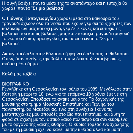
Η φυγή θα έχει πάντα μέσα της το αναπάντεχο και η ευτυχία θα
χωράει πάντα "
Σε μια βαλίτσα
"
Ο
Γιάννης Παπαγεωργίου
χωράει μέσα στο καινούριο του
τραγούδι σχεδόν όλα τα νησιά που έχουν γεμίσει τους χάρτες των
καλοκαιριών μας και όχι μόνο, γεμίζει εικόνες και ευτυχία τις
βαλίτσες του και τις βαλίτσες μας και ετοιμάζει τραγούδι τραγούδι
το νέο του δίσκο, προάγγελος του οποίου είναι το "Σε μια
βαλίτσα".
Ακούγεται δίπλα στην θάλασσα ή φέρνει δίπλα σας τη θάλασσα.
Όπως όταν ανοίγεις την βαλίτσα των διακοπών και βρίσκεις
ακόμα μέσα άμμο.
Καλά μας ταξίδια
ΒΙΟΓΡΑΦΙΚΟ
Γεννήθηκε στη Θεσσαλονίκη τον Ιούλιο του 1989. Μεγάλωσε στην
Κατερίνη μέχρι τα 18, ενώ για τα επόμενα 10 χρόνια έμεινε στη
Θεσσαλονίκη. Σπούδασε το αντικείμενο της Παιδαγωγικής της
μουσικής στο τμήμα Μουσικής Επιστήμης και Τέχνης, του
πανεπιστημίου Μακεδονίας, ενώ στη συνέχεια έκανε τις
μεταπτυχιακές μου σπουδές στο ίδιο πανεπιστήμιο, και αυτή τη
φορά σε σχέση με τον αστικό λαϊκό πολιτισμό και συγκεκριμένα
με το όργανο της λαϊκής κιθάρας. Ο κύριος τομέας ενασχόλησης
του με τη μουσική έχει να κάνει με την κιθάρα αλλά και με τη