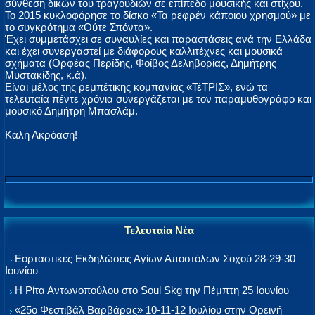
σύνθεση δικών του τραγουδιών σε επίπεδο μουσικής και στίχου.
Το 2015 κυκλοφόρησε το δίσκο «Τα ρεφρέν κάποιου χρησμού» με
το συγκρότημα «Ούτε Σπόντα».
Έχει συμμετάσχει σε συναυλίες και παραστάσεις ανά την Ελλάδα
και έχει συνεργαστεί με διάφορους καλλιτέχνες και μουσικά
σχήματα (Ορφέας Περίδης, Φοίβος Δεληβορίας, Δημήτρης
Μυστακίδης, κ.ά).
Είναι μέλος της ρεμπέτικης κομπανίας «ΤέΤΡΙΣ», ενώ τα
τελευταία πέντε χρόνια συνεργάζεται με τον παραμυθογράφο και
μουσικό Δημήτρη Μπασλάμ.
Καλή Ακρόαση!
Τελευταία Νέα
Εορταστικές Εκδηλώσεις Αγίων Αποστόλων Σοχού 28-29-30
Ιουνίου
Η Ρίτα Αντωνοπούλου στο Soul Skg την Πέμπτη 25 Ιουνίου
«25ο Φεστιβάλ Βαρβάρας» 10-11-12 Ιουλίου στην Ορεινή