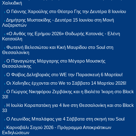
Χαλκιδική
Ο Γιάννης Χαρούλης στο Θέατρο Γης την Δευτέρα 8 Ιουνίου
Δημήτρης Μυστακίδης - Δευτέρα 15 Ιουνίου στη Μονή
Λαζαριστών
«Ο Ανθός της Ερήμου 2026» Θοδωρής Κοτονιάς - Ελένη
Κατσούλη
Φωτεινή Βελεσιώτου και Κική Μαυρίδου στο Soul στη
Θεσσαλονίκη
Ο Παναγιώτης Μάργαρης στο Μέγαρο Μουσικής
Θεσσαλονίκης
Ο Φοίβος Δεληβοριάς στο WE την Παρασκευή 6 Μαρτίου!
Οι Χαΐνηδες έρχονται στο We το Σάββατο 14 Μαρτίου 2026!
Ο Γιώργος Νικηφόρου Ζερβάκης και η Βιολέτα Ίκαρη στο Block
33!
Η Ιουλία Καραπατάκη για 4 live στη Θεσσαλονίκη και στο Block
33
Ο Λεωνίδας Μπαλάφας για 4 Σάββατα στη σκηνή του Soul
Καρναβάλι Σοχού 2026 - Πρόγραμμα Αποκριάτικων
Εκδηλώσεων