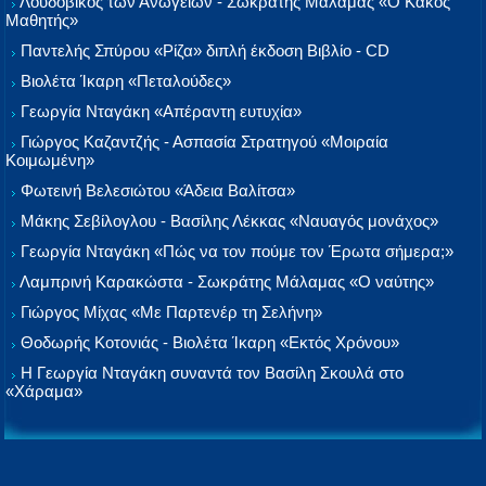
Λουδοβίκος των Ανωγείων - Σωκράτης Μάλαμας «Ο Κακός
Μαθητής»
Παντελής Σπύρου «Ρίζα» διπλή έκδοση Βιβλίο - CD
Βιολέτα Ίκαρη «Πεταλούδες»
Γεωργία Νταγάκη «Aπέραντη ευτυχία»
Γιώργος Καζαντζής - Ασπασία Στρατηγού «Μοιραία
Κοιμωμένη»
Φωτεινή Βελεσιώτου «Άδεια Βαλίτσα»
Μάκης Σεβίλογλου - Βασίλης Λέκκας «Ναυαγός μονάχος»
Γεωργία Νταγάκη «Πώς να τον πούμε τον Έρωτα σήμερα;»
Λαμπρινή Καρακώστα - Σωκράτης Μάλαμας «Ο ναύτης»
Γιώργος Μίχας «Με Παρτενέρ τη Σελήνη»
Θοδωρής Κοτονιάς - Βιολέτα Ίκαρη «Εκτός Χρόνου»
Η Γεωργία Νταγάκη συναντά τον Βασίλη Σκουλά στο
«Χάραμα»