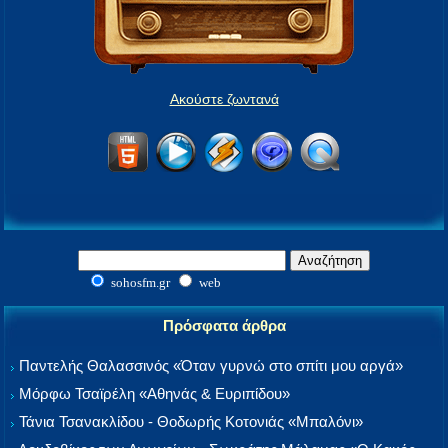
Ακούστε ζωντανά
sohosfm.gr
web
Πρόσφατα άρθρα
Παντελής Θαλασσινός «Όταν γυρνώ στο σπίτι μου αργά»
Μόρφω Τσαϊρέλη «Αθηνάς & Ευριπίδου»
Τάνια Τσανακλίδου - Θοδωρής Κοτονιάς «Μπαλόνι»