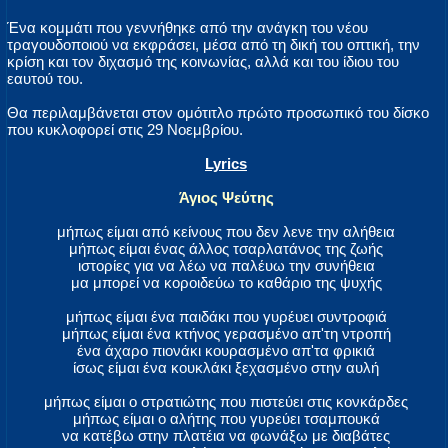
Ένα κομμάτι που γεννήθηκε από την ανάγκη του νέου
τραγουδοποιού να εκφράσει, μέσα από τη δική του οπτική, την
κρίση και τον διχασμό της κοινωνίας, αλλά και του ίδιου του
εαυτού του.
Θα περιλαμβάνεται στον ομότιτλο πρώτο προσωπικό του δίσκο
που κυκλοφορεί στις 29 Νοεμβρίου.
Lyrics
Άγιος Ψεύτης
μήπως είμαι από κείνους που δεν λενε την αλήθεια
μήπως είμαι ένας άλλος τσαρλατάνος της ζωής
ιστορίες για να λέω να παλέυω την συνήθεια
μα μπορεί να κοροιδεύω το καθάριο της ψυχής
μήπως είμαι ένα παιδάκι που γυρέυει συντροφιά
μήπως είμαι ένα κτήνος γερασμένο απ'τη ντροπή
ένα άχαρο πιονάκι κουρασμένο απ'τα φρικιά
ίσως είμαι ένα κουκλάκι ξεχασμένο στην αυλή
μήπως είμαι ο στρατιώτης που πιστεύει στις κονκάρδες
μήπως είμαι ο αλήτης που γυρεύει τσαμπουκά
να κατέβω στην πλατέια να φωνάξω με διαβάτες