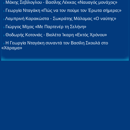
Μάκης Σεβίλογλου - Βασίλης Λέκκας «Ναυαγός μονάχος»
Γεωργία Νταγάκη «Πώς να τον πούμε τον Έρωτα σήμερα;»
Λαμπρινή Καρακώστα - Σωκράτης Μάλαμας «Ο ναύτης»
Γιώργος Μίχας «Με Παρτενέρ τη Σελήνη»
Θοδωρής Κοτονιάς - Βιολέτα Ίκαρη «Εκτός Χρόνου»
Η Γεωργία Νταγάκη συναντά τον Βασίλη Σκουλά στο
«Χάραμα»