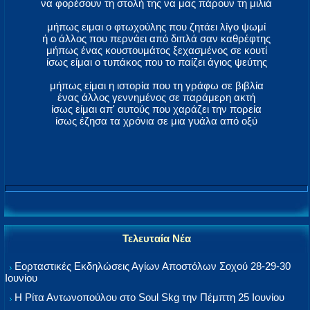
να φορέσουν τη στολή της να μας πάρουν τη μιλιά
μήπως ειμαι ο φτωχούλης που ζητάει λίγο ψωμί
ή ο άλλος που περνάει από διπλά σαν καθρέφτης
μήπως ένας κουστουμάτος ξεχασμένος σε κουτί
ίσως είμαι ο τυπάκος που το παίζει άγιος ψεύτης
μήπως είμαι η ιστορία που τη γράφω σε βιβλία
ένας άλλος γεννημένος σε παράμερη ακτή
ίσως είμαι απ' αυτούς που χαράζει την πορεία
ίσως έζησα τα χρόνια σε μια γυάλα από οξύ
Τελευταία Νέα
Εορταστικές Εκδηλώσεις Αγίων Αποστόλων Σοχού 28-29-30
Ιουνίου
Η Ρίτα Αντωνοπούλου στο Soul Skg την Πέμπτη 25 Ιουνίου