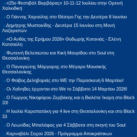
«25ο Φεστιβάλ Βαρβάρας» 10-11-12 Ιουλίου στην Ορεινή
Χαλκιδική
Ο Γιάννης Χαρούλης στο Θέατρο Γης την Δευτέρα 8 Ιουνίου
Δημήτρης Μυστακίδης - Δευτέρα 15 Ιουνίου στη Μονή
Λαζαριστών
«Ο Ανθός της Ερήμου 2026» Θοδωρής Κοτονιάς - Ελένη
Κατσούλη
Φωτεινή Βελεσιώτου και Κική Μαυρίδου στο Soul στη
Θεσσαλονίκη
Ο Παναγιώτης Μάργαρης στο Μέγαρο Μουσικής
Θεσσαλονίκης
Ο Φοίβος Δεληβοριάς στο WE την Παρασκευή 6 Μαρτίου!
Οι Χαΐνηδες έρχονται στο We το Σάββατο 14 Μαρτίου 2026!
Ο Γιώργος Νικηφόρου Ζερβάκης και η Βιολέτα Ίκαρη στο Block
33!
Η Ιουλία Καραπατάκη για 4 live στη Θεσσαλονίκη και στο Block
33
Ο Λεωνίδας Μπαλάφας για 4 Σάββατα στη σκηνή του Soul
Καρναβάλι Σοχού 2026 - Πρόγραμμα Αποκριάτικων