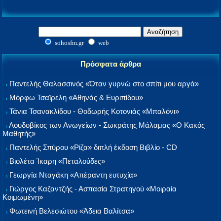
sohosfm.gr
web
Πρόσφατα άρθρα
Παντελής Θαλασσινός «Όταν γυρνώ στο σπίτι μου αργά»
Μόρφω Τσαϊρέλη «Αθηνάς & Ευριπίδου»
Τάνια Τσανακλίδου - Θοδωρής Κοτονιάς «Μπαλόνι»
Λουδοβίκος των Ανωγείων - Σωκράτης Μάλαμας «Ο Κακός
Μαθητής»
Παντελής Σπύρου «Ρίζα» διπλή έκδοση Βιβλίο - CD
Βιολέτα Ίκαρη «Πεταλούδες»
Γεωργία Νταγάκη «Aπέραντη ευτυχία»
Γιώργος Καζαντζής - Ασπασία Στρατηγού «Μοιραία
Κοιμωμένη»
Φωτεινή Βελεσιώτου «Άδεια Βαλίτσα»