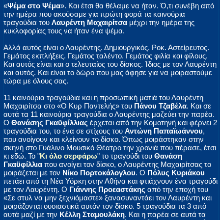
«
Ψέμα στο Ψέμα
». Και έτσι θα θέλαμε να ήταν. Ό,τι συνέβη από
την ημέρα που ακούσαμε για πρώτη φορά τα καινούρια
τραγούδια του
Λαυρέντη Μαχαιρίτσα
μέχρι την ημέρα της
κυκλοφορίας τους να ήταν ένα ψέμα.
Αλλά αυτός είναι ο Λαυρέντης. Δημιουργικός. Ροκ. Αστείρευτος.
Γεμάτος εκπλήξεις. Γεμάτος ταλέντο. Γεμάτος φιλία και φίλους.
Και αυτός είναι και ο τελευταίος του δίσκος. Ίδιος με τον Λαυρέντη
και αυτός. Και είναι το δώρο που μας άφησε για να μοιραστούμε
τώρα με όλους σας.
11 καινούρια τραγούδια και η προσωπική ματιά του Λαυρέντη
Μαχαιρίτσα στο «Ο Κυρ Παντελής» του
Πάνου Τζαβέλα
. Και σε
αυτά τα 11 καινούρια τραγούδια ο Λαυρέντης μαζεύει την παρέα.
Ο
Θανάσης Γκαϋφίλλιας
έρχεται από την Κομοτηνή και φέρνει 2
τραγούδια του, το ένα σε στίχους του
Αντώνη Παπαϊωάννου
,
που ανοίγουν και κλείνουν το δίσκο. Όπως μοιράστηκαν στην
σκηνή στο Γυάλινο Μουσικό Θέατρο την χρονιά που πέρασε, έτσι
κι εδώ. Το "
Κι όλο σερφάρω
" το τραγούδι του
Θανάση
Γκαϋφίλλια
που ανοίγει τον δίσκο, ο Λαυρέντης Μαχαιρίτσας το
μοιράζεται με τον
Νίκο Πορτοκάλογλου
. Ο
Πόλυς Κυριάκου
πετάει από τη Νέα Υόρκη στην Αθήνα και φτιάχνουν ένα τραγούδι
με τον Λαυρέντη. Ο
Γιάννης Προεαστάκης
από την εποχή του
«Σε στυλ να μην ξεχνιόμαστε» ξανασυναντάει τον Λαυρέντη και
μοιράζονται ουσιαστικά αυτόν τον δίσκο. 5 τραγούδια τα 3 από
αυτά μαζί με την
Κέλλη Σταμουλάκη
. Και η παρέα σε αυτά τα