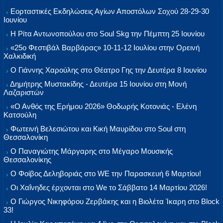
Εορταστικές Εκδηλώσεις Αγίων Αποστόλων Σοχού 28-29-30
Ιουνίου
Η Ρίτα Αντωνοπούλου στο Soul Skg την Πέμπτη 25 Ιουνίου
«25ο Φεστιβάλ Βαρβάρας» 10-11-12 Ιουλίου στην Ορεινή
Χαλκιδική
Ο Γιάννης Χαρούλης στο Θέατρο Γης την Δευτέρα 8 Ιουνίου
Δημήτρης Μυστακίδης - Δευτέρα 15 Ιουνίου στη Μονή
Λαζαριστών
«Ο Ανθός της Ερήμου 2026» Θοδωρής Κοτονιάς - Ελένη
Κατσούλη
Φωτεινή Βελεσιώτου και Κική Μαυρίδου στο Soul στη
Θεσσαλονίκη
Ο Παναγιώτης Μάργαρης στο Μέγαρο Μουσικής
Θεσσαλονίκης
Ο Φοίβος Δεληβοριάς στο WE την Παρασκευή 6 Μαρτίου!
Οι Χαΐνηδες έρχονται στο We το Σάββατο 14 Μαρτίου 2026!
Ο Γιώργος Νικηφόρου Ζερβάκης και η Βιολέτα Ίκαρη στο Block
33!