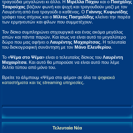
τραγούδια μεγαλώνει κι άλλο. Η
Μιρέλλα Πάχου
και ο
Πασχάλης
Τσαρούχας
βάζουν φωνή και ψυχή και τραγουδούν μαζί με τον
Λαυρέντη από ένα τραγούδι ο καθένας. Ο
Γιάννης Κυφωνίδης
γράφει τους στίχους και ο
Μίλτος Πασχαλίδης
κλείνει την παρέα
των ερμηνευτών και φίλων που συμμετέχουν.
Τον δίσκο συμπληρώνει στιχουργικά και ένας ακόμα μεγάλος
απών και πάντα παρών. Και ίσως να είναι αυτό το μεγαλύτερο
δώρο που μας αφήνει ο
Λαυρέντης Μαχαιρίτσας
. Η τελευταία
του δισκογραφική συνάντηση με τον
Μάνο Ελευθερίου
.
Το «
Ψέμα στο Ψέμα
» είναι ο τελευταίος δίσκος του
Λαυρέντη
Μαχαιρίτσα
. Και αυτό θα μπορούσε να είναι αυτό που λέμε
δελτίο τύπου από μόνο του.
Βρείτε το άλμπουμ «Ψέμα στο ψέμα» σε όλα τα
ψηφιακά
καταστήματα και τις streaming υπηρεσίες
.
Τελευταία Νέα