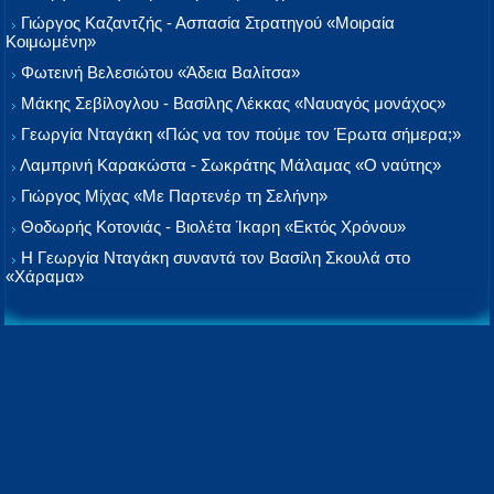
Γιώργος Καζαντζής - Ασπασία Στρατηγού «Μοιραία
Κοιμωμένη»
Φωτεινή Βελεσιώτου «Άδεια Βαλίτσα»
Μάκης Σεβίλογλου - Βασίλης Λέκκας «Ναυαγός μονάχος»
Γεωργία Νταγάκη «Πώς να τον πούμε τον Έρωτα σήμερα;»
Λαμπρινή Καρακώστα - Σωκράτης Μάλαμας «Ο ναύτης»
Γιώργος Μίχας «Με Παρτενέρ τη Σελήνη»
Θοδωρής Κοτονιάς - Βιολέτα Ίκαρη «Εκτός Χρόνου»
Η Γεωργία Νταγάκη συναντά τον Βασίλη Σκουλά στο
«Χάραμα»