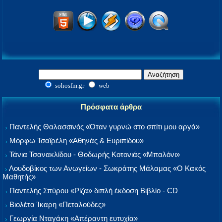
sohosfm.gr
web
Πρόσφατα άρθρα
Παντελής Θαλασσινός «Όταν γυρνώ στο σπίτι μου αργά»
Μόρφω Τσαϊρέλη «Αθηνάς & Ευριπίδου»
Τάνια Τσανακλίδου - Θοδωρής Κοτονιάς «Μπαλόνι»
Λουδοβίκος των Ανωγείων - Σωκράτης Μάλαμας «Ο Κακός
Μαθητής»
Παντελής Σπύρου «Ρίζα» διπλή έκδοση Βιβλίο - CD
Βιολέτα Ίκαρη «Πεταλούδες»
Γεωργία Νταγάκη «Aπέραντη ευτυχία»