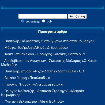
sohosfm.gr
web
Πρόσφατα άρθρα
Παντελής Θαλασσινός «Όταν γυρνώ στο σπίτι μου αργά»
Μόρφω Τσαϊρέλη «Αθηνάς & Ευριπίδου»
Τάνια Τσανακλίδου - Θοδωρής Κοτονιάς «Μπαλόνι»
Λουδοβίκος των Ανωγείων - Σωκράτης Μάλαμας «Ο Κακός
Μαθητής»
Παντελής Σπύρου «Ρίζα» διπλή έκδοση Βιβλίο - CD
Βιολέτα Ίκαρη «Πεταλούδες»
Γεωργία Νταγάκη «Aπέραντη ευτυχία»
Γιώργος Καζαντζής - Ασπασία Στρατηγού «Μοιραία
Κοιμωμένη»
Φωτεινή Βελεσιώτου «Άδεια Βαλίτσα»