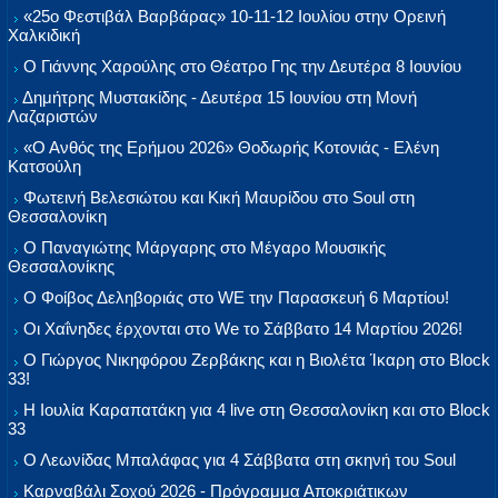
«25ο Φεστιβάλ Βαρβάρας» 10-11-12 Ιουλίου στην Ορεινή
Χαλκιδική
Ο Γιάννης Χαρούλης στο Θέατρο Γης την Δευτέρα 8 Ιουνίου
Δημήτρης Μυστακίδης - Δευτέρα 15 Ιουνίου στη Μονή
Λαζαριστών
«Ο Ανθός της Ερήμου 2026» Θοδωρής Κοτονιάς - Ελένη
Κατσούλη
Φωτεινή Βελεσιώτου και Κική Μαυρίδου στο Soul στη
Θεσσαλονίκη
Ο Παναγιώτης Μάργαρης στο Μέγαρο Μουσικής
Θεσσαλονίκης
Ο Φοίβος Δεληβοριάς στο WE την Παρασκευή 6 Μαρτίου!
Οι Χαΐνηδες έρχονται στο We το Σάββατο 14 Μαρτίου 2026!
Ο Γιώργος Νικηφόρου Ζερβάκης και η Βιολέτα Ίκαρη στο Block
33!
Η Ιουλία Καραπατάκη για 4 live στη Θεσσαλονίκη και στο Block
33
Ο Λεωνίδας Μπαλάφας για 4 Σάββατα στη σκηνή του Soul
Καρναβάλι Σοχού 2026 - Πρόγραμμα Αποκριάτικων