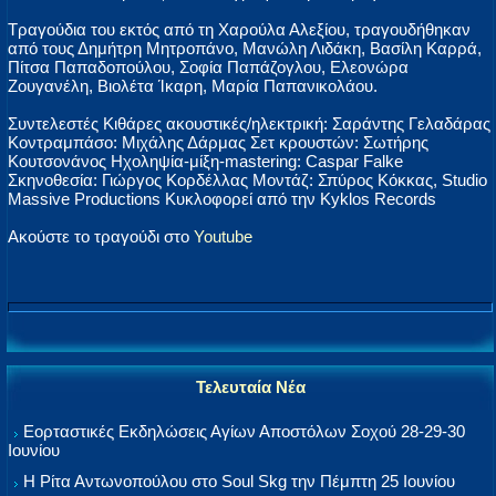
Τραγούδια του εκτός από τη Χαρούλα Αλεξίου, τραγουδήθηκαν
από τους Δημήτρη Μητροπάνο, Μανώλη Λιδάκη, Βασίλη Καρρά,
Πίτσα Παπαδοπούλου, Σοφία Παπάζογλου, Ελεονώρα
Ζουγανέλη, Βιολέτα Ίκαρη, Μαρία Παπανικολάου.
Συντελεστές Κιθάρες ακουστικές/ηλεκτρική: Σαράντης Γελαδάρας
Κοντραμπάσο: Μιχάλης Δάρμας Σετ κρουστών: Σωτήρης
Κουτσονάνος Ηχοληψία-μίξη-mastering: Caspar Falke
Σκηνοθεσία: Γιώργος Κορδέλλας Μοντάζ: Σπύρος Κόκκας, Studio
Massive Productions Κυκλοφορεί από την Kyklos Records
Ακούστε το τραγούδι στο
Youtube
Τελευταία Νέα
Εορταστικές Εκδηλώσεις Αγίων Αποστόλων Σοχού 28-29-30
Ιουνίου
Η Ρίτα Αντωνοπούλου στο Soul Skg την Πέμπτη 25 Ιουνίου