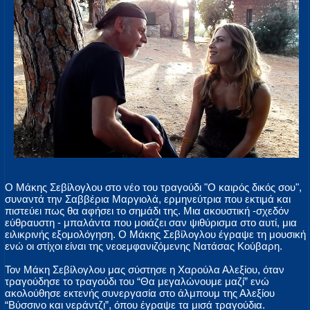
Ο Μάκης Σεβίλογλου στο νέο του τραγούδι "Ο καιρός δικός σου",
συναντά την Σαββέρια Μαργιολά, ερμηνεύτρια που εκτιμά και
πιστεύει πως θα αφήσει το σημάδι της. Μια ακουστική -σχεδόν
εύθραυστη - μπαλάντα που μοιάζει σαν ψιθύρισμα στο αυτί, μια
ειλικρινής εξομολόγηση. Ο Μάκης Σεβίλογλου έγραψε τη μουσική
ενώ οι στίχοι είναι της νεοεμφανιζόμενης Νατάσας Κούβαρη.
Τον Μάκη Σεβίλογλου μας σύστησε η Χαρούλα Αλεξίου, όταν
τραγούδησε το τραγούδι του “Θα μεγαλώνουμε μαζί” ενώ
ακολούθησε εκτενής συνεργασία στο άλμπουμ της Αλεξίου
“Βύσσινο και νεράντζι”, όπου έγραψε τα μισά τραγούδια.