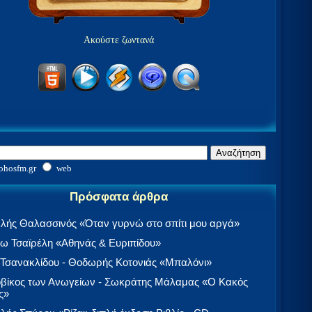
Ακούστε ζωντανά
ohosfm.gr
web
Πρόσφατα άρθρα
λής Θαλασσινός «Όταν γυρνώ στο σπίτι μου αργά»
 Τσαϊρέλη «Αθηνάς & Ευριπίδου»
 Τσανακλίδου - Θοδωρής Κοτονιάς «Μπαλόνι»
βίκος των Ανωγείων - Σωκράτης Μάλαμας «Ο Κακός
ς»