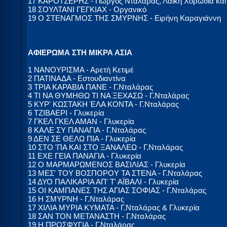
17 ΚΑΡΟΤΣΕΡΗΣ - Γιώργος Νταλάρας, Λαϊκή Χορωδία και
18 ΣΟΥΛΤΑΝΙ ΓΕΓΚΙΑΧ - Οργανικό
19 Ο ΣΤΕΝΑΓΜΟΣ ΤΗΣ ΣΜΥΡΝΗΣ - Ειρήνη Καραγιάννη
ΑΦΙΕΡΩΜΑ ΣΤΗ ΜΙΚΡΑ ΑΣΙΑ
1 ΝΑΝΟΥΡΙΣΜΑ - Αρετή Κετιμέ
2 ΠΑΤΙΝΑΔΑ - Εστουδιαντίνα
3 ΤΡΙΑ ΚΑΡΑΒΙΑ ΠΑΝΕ - Γ.Νταλάρας
4 ΤΙ ΝΑ ΘΥΜΗΘΩ ΤΙ ΝΑ ΞΕΧΑΣΩ - Γ.Νταλάρας
5 ΚΥΡ' ΚΩΣΤΑΚΗ ΈΛΑ ΚΟΝΤΑ - Γ.Νταλάρας
6 ΤΖΙΒΑΕΡΙ - Γλυκερία
7 ΓΚΕΛ ΓΚΕΛ ΑΜΑΝ - Γλυκερία
8 ΚΑΛΕ ΣΥ ΠΑΝΑΓΙΑ - Γ.Νταλάρας
9 ΔΕΝ ΣΕ ΘΕΛΩ ΠΙΑ - Γλυκερία
10 ΣΤΟ 'ΠΑ ΚΑΙ ΣΤΟ ΞΑΝΑΛΕΩ - Γ.Νταλάρας
11 ΕΧΕ ΓΕΙΑ ΠΑΝΑΓΙΑ - Γλυκερία
12 Ο ΜΑΡΜΑΡΩΜΕΝΟΣ ΒΑΣΙΛΙΑΣ - Γλυκερία
13 ΜΕΣ' ΤΟΥ ΒΟΣΠΟΡΟΥ ΤΑ ΣΤΕΝΑ - Γ.Νταλάρας
14 ΔΥΟ ΠΑΛΙΚΑΡΙΑ ΑΠ' Τ' ΑΪΒΑΛΙ - Γλυκερία
15 ΟΙ ΚΑΜΠΑΝΕΣ ΤΗΣ ΑΓΙΑΣ ΣΟΦΙΑΣ - Γ.Νταλάρας
16 Η ΣΜΥΡΝΗ - Γ.Νταλάρας
17 ΧΙΛΙΑ ΜΥΡΙΑ ΚΥΜΑΤΑ - Γ.Νταλάρας & Γλυκερία
18 ΣΑΝ ΤΟΝ ΜΕΤΑΝΑΣΤΗ - Γ.Νταλάρας
19 Η ΠΡΟΣΦΥΓΙΑ - Γ.Νταλάρας