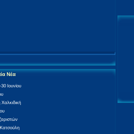
αία Νέα
30 Ιουνίου
ου
 Χαλκιδική
ίου
αζαριστών
 Κατσούλη