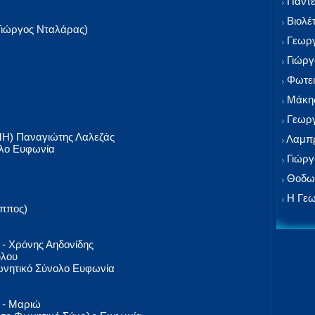
Παντε
Βιολέ
Γιώργος Νταλάρας)
Γεωργ
Γιώργ
Φωτει
Μάκης
Γεωργ
) Παναγιώτης Λαλεζάς
Λαμπρ
ολο Ευφωνία
Γιώργ
Θοδωρ
Η Γεω
άππος)
 Χρόνης Αηδονίδης
ύλου
Φωνητικό Σύνολο Ευφωνία
- Μαριώ