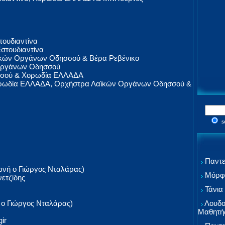
ουδιαντίνα
στουδιαντίνα
ϊκών Οργάνων Οδησσού & Βέρα Ρεβένικο
 Οργάνων Οδησσού
σού & Χορωδία ΕΛΛΑΔΑ
ρωδία ΕΛΛΑΔΑ, Ορχήστρα Λαϊκών Οργάνων Οδησσού &
s
Παντε
νή ο Γιώργος Νταλάρας)
Μόρφω
ετζίδης
Τάνια
Λουδο
ο Γιώργος Νταλάρας)
Μαθητή
ir