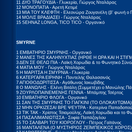
11 ΔΥΟ ΤΡΑΓΟΥΔΙΑ - Γλυκερία, Γιώργος Νταλάρας
12 ΜΟΝΟΠΑΤΙΑ - Αρετή Κετιμέ
13 ΜΙΑ ΤΟΥ ΚΛΕΦΤΗ - Ελεονώρα Ζουγανέλη (β' φωνή ο 
14 ΜΟΛΙΣ ΒΡΑΔΙΑΣΕΙ - Γιώργος Νταλάρας
15 SEHNAZ LONGA, TICO TICO - Οργανικό
SMYRNE
1 ΕΜΒΑΤΗΡΙΟ ΣΜΥΡΝΗΣ - Οργανικό
2 ΜΑΝΕΣ ΤΗΣ ΚΑΛΗΝΥΧΤΙΑΣ (ΗΡΘΕ Η ΩΡΑ ΚΑΙ Η ΣΤΙΓΜΗ
3 ΔΕΝ ΣΕ ΘΕΛΩ ΠΙΑ - Λαϊκή Χορωδία & το Φωνητικό Σύν
4 ΜΑΤΙΑ ΜΟΥ - Γιώργος Νταλάρας
5 Η ΜΑΡΙΤΣΑ Η ΣΜΥΡΝΙΑ - Γλυκερία
6 ΚΑΤΕΡΓΑΡΑ ΕΙΡΗΝΗ - Παντελής Θαλασσινός
7 ΑΓΙΟΘΟΔΩΡΙΤΙΣΣΑ - Αγάθωνας Ιακωβίδης
8 Ο ΜΑΝΩΛΗΣ - Ελένη Βιτάλη (Συμμετέχει ο Μανώλης Π
9 ΖΟΥΡΛΟΠΑΙΝΕΜΕΝΗΣ ΓΕΝΝΑ - Μπάμπης Τσέρτος
10 ΕΜΒΑΤΗΡΙΟ ΦΛΟΓΑ - Οργανικό
11 ΣΑΝ ΤΗΣ ΣΜΥΡΝΗΣ ΤΟ ΓΙΑΓΚΙΝΙ (ΤΟ ΟΛΟΚΑΥΤΩΜΑ) -
12 ΜΗΝ ΟΡΚΙΖΕΣΑΙ ΒΡΕ ΨΕΥΤΡΑ - Κατερίνα Παπαδοπο
13 ΤΙΚ ΤΑΚ - Χρίστος Τσιαμούλης, Λαϊκή Χορωδία και το 
14 ΠΑΣΑΛΙΜΑΝΙΩΤΙΣΣΑ - Σοφία Παπάζογλου
15 ΤΟ ΣΑΛΒΑΡΙ ΤΟΥ ΚΙΟΡΟΓΛΟΥ - Πέτρος Γαϊτάνος
16 ΜΑΝΤΑΛΕΝΑ (Ο ΜΥΣΤΗΡΙΟΣ ΖΕΪΜΠΕΚΙΚΟΣ ΧΟΡΟΣ) 