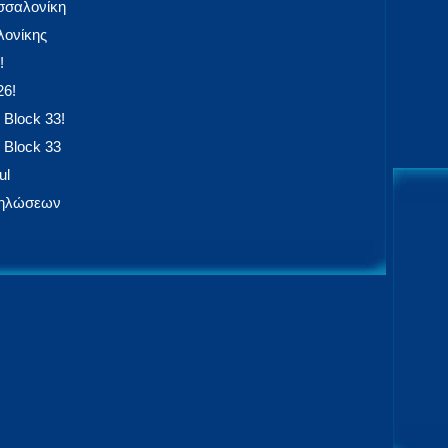
εσσαλονίκη
ονίκης
!
26!
 Block 33!
 Block 33
ul
δηλώσεων