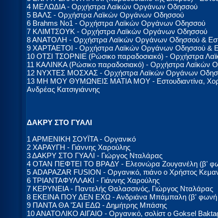
4 ΜΕΛΩΔΙΑ - Ορχήστρα Λαϊκών Οργάνων Οδησσού
5 ΒΑΛΣ - Ορχήστρα Λαϊκών Οργάνων Οδησσού
6 Brahms No1 - Ορχήστρα Λαϊκών Οργάνων Οδησσού
7 ΚΛΙΜΤΣΟΥΚ - Ορχήστρα Λαϊκών Οργάνων Οδησσού
8 ΑΝΑΤΟΛΗ - Ορχήστρα Λαϊκών Οργάνων Οδησσού & Εστ
9 ΧΑΡΤΑΕΤΟΙ - Ορχήστρα Λαϊκών Οργάνων Οδησσού & Ε
10 ΟΤΣΙ ΤΣΟΡΝΙΕ (Ρώσικο παραδοσιακό) - Ορχήστρα Λα
11 ΚΑΛΙΝΚΑ (Ρώσικο παραδοσιακό) - Ορχήστρα Λαϊκών
12 ΝΥΧΤΕΣ ΜΟΣΧΑΣ - Ορχήστρα Λαϊκών Οργάνων Οδησ
13 ΜΗ ΜΟΥ ΘΥΜΩΝΕΙΣ ΜΑΤΙΑ ΜΟΥ - Εστουδιαντίνα, Χο
Ανδρέας Κατσιγιάννης
ΔΑΚΡΥ ΣΤΟ ΓΥΑΛΙ
1 ΑΡΜΕΝΙΚΗ ΣΟΥΪΤΑ - Οργανικό
2 ΧΑΡΑΥΓΗ - Γιάννης Χαρούλης
3 ΔΑΚΡΥ ΣΤΟ ΓΥΑΛΙ - Γιώργος Νταλάρας
4 ΟΤΑΝ ΠΕΦΤΕΙ ΤΟ ΒΡΑΔΥ - Ελεονώρα Ζουγανέλη (β' φω
5 ADAPAZAR FUSION - Οργανικό, πιάνο ο Χρήστος Κεμαν
6 ΤΡΙΑΝΤΑΦΥΛΛΑΚΙ - Γιάννης Χαρούλης
7 ΚΕΡΥΝΕΙΑ - Παντελής Θαλασσινός, Γιώργος Νταλάρας
8 ΕΚΕΙΝΑ ΠΟΥ ΔΕΝ ΕΧΩ - Ανδριάνα Μπάμπαλη (β' φωνή 
9 ΠΑΝΤΑ ΘΑ 'ΣΑΙ ΕΔΩ - Δημήτρης Μπάσης
10 ΑΝΑΤΟΛΙΚΟ ΑΙΓΑΙΟ - Οργανικό, σολίστ ο Goksel Baktag