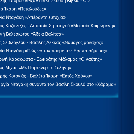
λής Σπύρου «Ρίζα» διπλή έκδοση Βιβλίο - CD
τα Ίκαρη «Πεταλούδες»
ία Νταγάκη «Aπέραντη ευτυχία»
ος Καζαντζής - Ασπασία Στρατηγού «Μοιραία Κοιμωμένη»
νή Βελεσιώτου «Άδεια Βαλίτσα»
 Σεβίλογλου - Βασίλης Λέκκας «Ναυαγός μονάχος»
ία Νταγάκη «Πώς να τον πούμε τον Έρωτα σήμερα;»
ινή Καρακώστα - Σωκράτης Μάλαμας «Ο ναύτης»
ος Μίχας «Με Παρτενέρ τη Σελήνη»
ής Κοτονιάς - Βιολέτα Ίκαρη «Εκτός Χρόνου»
ργία Νταγάκη συναντά τον Βασίλη Σκουλά στο «Χάραμα»