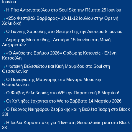
Ιουνίου
Η Ρίτα Αντωνοπούλου στο Soul Skg την Πέμπτη 25 Ιουνίου
«25ο Φεστιβάλ Βαρβάρας» 10-11-12 Ιουλίου στην Ορεινή
Χαλκιδική
Ο Γιάννης Χαρούλης στο Θέατρο Γης την Δευτέρα 8 Ιουνίου
Δημήτρης Μυστακίδης - Δευτέρα 15 Ιουνίου στη Μονή
Λαζαριστών
«Ο Ανθός της Ερήμου 2026» Θοδωρής Κοτονιάς - Ελένη
Κατσούλη
Φωτεινή Βελεσιώτου και Κική Μαυρίδου στο Soul στη
Θεσσαλονίκη
Ο Παναγιώτης Μάργαρης στο Μέγαρο Μουσικής
Θεσσαλονίκης
Ο Φοίβος Δεληβοριάς στο WE την Παρασκευή 6 Μαρτίου!
Οι Χαΐνηδες έρχονται στο We το Σάββατο 14 Μαρτίου 2026!
Ο Γιώργος Νικηφόρου Ζερβάκης και η Βιολέτα Ίκαρη στο Block
33!
Η Ιουλία Καραπατάκη για 4 live στη Θεσσαλονίκη και στο Block
33