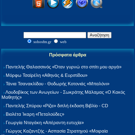
sohosfm.gr
web
Πρόσφατα άρθρα
Παντελής Θαλασσινός «Όταν γυρνώ στο σπίτι μου αργά»
Μόρφω Τσαϊρέλη «Αθηνάς & Ευριπίδου»
Τάνια Τσανακλίδου - Θοδωρής Κοτονιάς «Μπαλόνι»
Λουδοβίκος των Ανωγείων - Σωκράτης Μάλαμας «Ο Κακός
Μαθητής»
Παντελής Σπύρου «Ρίζα» διπλή έκδοση Βιβλίο - CD
Βιολέτα Ίκαρη «Πεταλούδες»
Γεωργία Νταγάκη «Aπέραντη ευτυχία»
Γιώργος Καζαντζής - Ασπασία Στρατηγού «Μοιραία