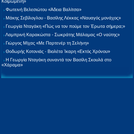
Κοιμωμένη»
Φωτεινή Βελεσιώτου «Άδεια Βαλίτσα»
Μάκης Σεβίλογλου - Βασίλης Λέκκας «Ναυαγός μονάχος»
Γεωργία Νταγάκη «Πώς να τον πούμε τον Έρωτα σήμερα;»
Λαμπρινή Καρακώστα - Σωκράτης Μάλαμας «Ο ναύτης»
Γιώργος Μίχας «Με Παρτενέρ τη Σελήνη»
Θοδωρής Κοτονιάς - Βιολέτα Ίκαρη «Εκτός Χρόνου»
Η Γεωργία Νταγάκη συναντά τον Βασίλη Σκουλά στο
«Χάραμα»