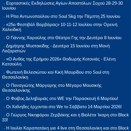
Εορταστικές Εκδηλώσεις Αγίων Αποστόλων Σοχού 28-29-30
Ιουνίου
Η Ρίτα Αντωνοπούλου στο Soul Skg την Πέμπτη 25 Ιουνίου
«25ο Φεστιβάλ Βαρβάρας» 10-11-12 Ιουλίου στην Ορεινή
Χαλκιδική
Ο Γιάννης Χαρούλης στο Θέατρο Γης την Δευτέρα 8 Ιουνίου
Δημήτρης Μυστακίδης - Δευτέρα 15 Ιουνίου στη Μονή
Λαζαριστών
«Ο Ανθός της Ερήμου 2026» Θοδωρής Κοτονιάς - Ελένη
Κατσούλη
Φωτεινή Βελεσιώτου και Κική Μαυρίδου στο Soul στη
Θεσσαλονίκη
Ο Παναγιώτης Μάργαρης στο Μέγαρο Μουσικής
Θεσσαλονίκης
Ο Φοίβος Δεληβοριάς στο WE την Παρασκευή 6 Μαρτίου!
Οι Χαΐνηδες έρχονται στο We το Σάββατο 14 Μαρτίου 2026!
Ο Γιώργος Νικηφόρου Ζερβάκης και η Βιολέτα Ίκαρη στο Block
33!
Η Ιουλία Καραπατάκη για 4 live στη Θεσσαλονίκη και στο Block