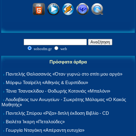
sohosfm.gr
web
Πρόσφατα άρθρα
Παντελής Θαλασσινός «Όταν γυρνώ στο σπίτι μου αργά»
Μόρφω Τσαϊρέλη «Αθηνάς & Ευριπίδου»
Τάνια Τσανακλίδου - Θοδωρής Κοτονιάς «Μπαλόνι»
Λουδοβίκος των Ανωγείων - Σωκράτης Μάλαμας «Ο Κακός
Μαθητής»
Παντελής Σπύρου «Ρίζα» διπλή έκδοση Βιβλίο - CD
Βιολέτα Ίκαρη «Πεταλούδες»
Γεωργία Νταγάκη «Aπέραντη ευτυχία»