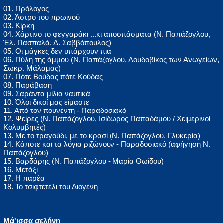
01. Πρόλογος
02. Άστρο του πρωινού
03. Κίρκη
04. Χάρτινο το φεγγαράκι ...κι αποσπάσματα (Ν. Παπάζογλου,
Έλ. Πασπαλά, Δ. Σαββόπουλος)
05. Οι μάγκες δεν υπάρχουν πια
06. Πύλη της άμμου (Ν. Παπάζογλου, Λουδοβίκος των Ανωγείων,
Σωκρ. Μάλαμας)
07. Πότε Βούδας πότε Κούδας
08. Παράβαση
09. Σαράντα μίλια ναυτικά
10. Όλοι δικοί μας είμαστε
11. Από τον πουνέντη - Παραδοσιακό
12. Ψείρες (Ν. Παπάζογλου, Ισίδωρος Παπαδάμου / Χειμερινοί
Κολυμβητές)
13. Με το τραγούδι, με το κρασί (Ν. Παπάζογλου, Γλυκερία)
14. Κάποτε και τα λόγια ριζώνουν - Παραδοσιακό (αφήγηση Ν.
Παπάζογλου)
15. Βαρδάρης (Ν. Παπάζογλου - Μαρία Θωίδου)
16. Μετάξι
17. Η παρέα
18. Το τσιφτετέλι του Διογένη
Μά'ισσα σελήνη