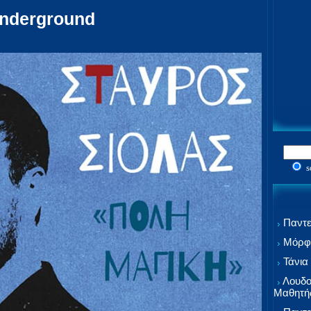
nderground
s
Παντε
Μόρφω
Τάνια
Λουδο
Μαθητή