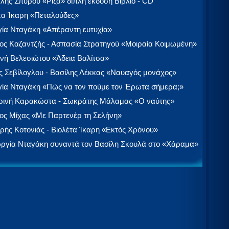
λής Σπύρου «Ρίζα» διπλή έκδοση Βιβλίο - CD
τα Ίκαρη «Πεταλούδες»
ία Νταγάκη «Aπέραντη ευτυχία»
ος Καζαντζής - Ασπασία Στρατηγού «Μοιραία Κοιμωμένη»
νή Βελεσιώτου «Άδεια Βαλίτσα»
 Σεβίλογλου - Βασίλης Λέκκας «Ναυαγός μονάχος»
ία Νταγάκη «Πώς να τον πούμε τον Έρωτα σήμερα;»
ινή Καρακώστα - Σωκράτης Μάλαμας «Ο ναύτης»
ος Μίχας «Με Παρτενέρ τη Σελήνη»
ής Κοτονιάς - Βιολέτα Ίκαρη «Εκτός Χρόνου»
ργία Νταγάκη συναντά τον Βασίλη Σκουλά στο «Χάραμα»