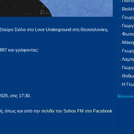
Παντε
Βιολέ
Γεωργ
Γιώργ
 Σταύρο Σιόλα στο Love Underground στη Θεσσαλονίκη,
Φωτει
Μάκης
887 και γράφοντας:
Γεωργ
Λαμπρ
Γιώργ
Θοδωρ
Η Γεω
25, στις 17:30.
ή, όπως και από την
σελίδα του Sohos FM στο Facebook