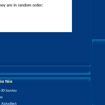
αία Νέα
30 Ιουνίου
ου
 Χαλκιδική