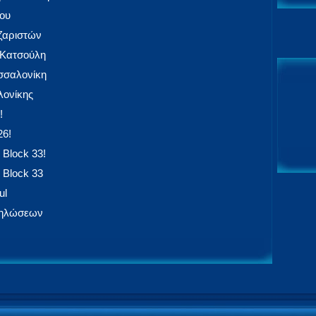
ίου
αζαριστών
 Κατσούλη
εσσαλονίκη
ονίκης
!
26!
 Block 33!
 Block 33
ul
δηλώσεων