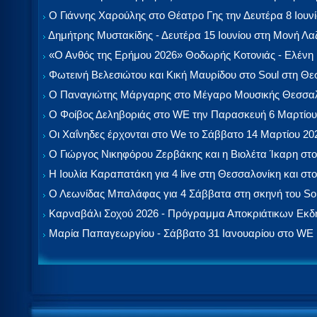
Ο Γιάννης Χαρούλης στο Θέατρο Γης την Δευτέρα 8 Ιουν
Δημήτρης Μυστακίδης - Δευτέρα 15 Ιουνίου στη Μονή Λ
«Ο Ανθός της Ερήμου 2026» Θοδωρής Κοτονιάς - Ελένη
Φωτεινή Βελεσιώτου και Κική Μαυρίδου στο Soul στη Θ
Ο Παναγιώτης Μάργαρης στο Μέγαρο Μουσικής Θεσσαλ
Ο Φοίβος Δεληβοριάς στο WE την Παρασκευή 6 Μαρτίου
Οι Χαΐνηδες έρχονται στο We το Σάββατο 14 Μαρτίου 20
Ο Γιώργος Νικηφόρου Ζερβάκης και η Βιολέτα Ίκαρη στο
Η Ιουλία Καραπατάκη για 4 live στη Θεσσαλονίκη και στο
Ο Λεωνίδας Μπαλάφας για 4 Σάββατα στη σκηνή του So
Καρναβάλι Σοχού 2026 - Πρόγραμμα Αποκριάτικων Εκ
Μαρία Παπαγεωργίου - Σάββατο 31 Ιανουαρίου στο WE