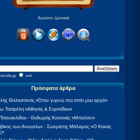
Ακούστε ζωντανά
ohosfm.gr
web
Πρόσφατα άρθρα
λής Θαλασσινός «Όταν γυρνώ στο σπίτι μου αργά»
 Τσαϊρέλη «Αθηνάς & Ευριπίδου»
 Τσανακλίδου - Θοδωρής Κοτονιάς «Μπαλόνι»
βίκος των Ανωγείων - Σωκράτης Μάλαμας «Ο Κακός
ς»