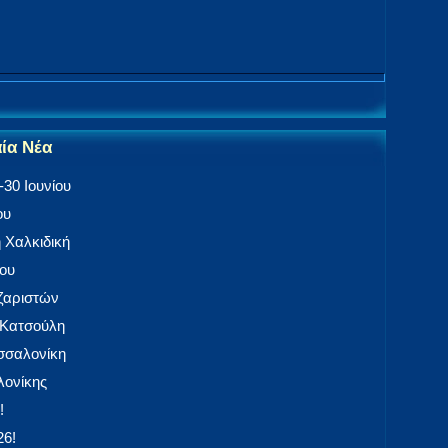
αία Νέα
30 Ιουνίου
ου
 Χαλκιδική
ίου
αζαριστών
 Κατσούλη
εσσαλονίκη
ονίκης
!
26!