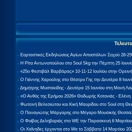
Τελευτ
Εορταστικές Εκδηλώσεις Αγίων Αποστόλων Σοχού 28-29-
Η Ρίτα Αντωνοπούλου στο Soul Skg την Πέμπτη 25 Ιουνί
«25ο Φεστιβάλ Βαρβάρας» 10-11-12 Ιουλίου στην Ορεινή
Ο Γιάννης Χαρούλης στο Θέατρο Γης την Δευτέρα 8 Ιουν
Δημήτρης Μυστακίδης - Δευτέρα 15 Ιουνίου στη Μονή Λ
«Ο Ανθός της Ερήμου 2026» Θοδωρής Κοτονιάς - Ελένη
Φωτεινή Βελεσιώτου και Κική Μαυρίδου στο Soul στη Θ
Ο Παναγιώτης Μάργαρης στο Μέγαρο Μουσικής Θεσσαλ
Ο Φοίβος Δεληβοριάς στο WE την Παρασκευή 6 Μαρτίου
Οι Χαΐνηδες έρχονται στο We το Σάββατο 14 Μαρτίου 20