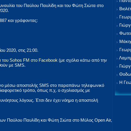
Παντε
συναυλία του Παύλου Παυλίδη και του Φώτη Σιώτα στο
Βιολέ
2020.
Γεωργ
887 και γράφοντας:
Γιώργ
Φωτει
Μάκης
Γεωργ
υ 2020, στις 21:00.
Λαμπρ
α του Sohos FM στο Facebook
(με σχόλιο κάτω από την
ηθούν με SMS.
Γιώργ
Θοδωρ
Η Γεω
 μόνο μέσω αποστολής SMS στο παραπάνω τηλεφωνικό
ιαφορετικό τρόπο, όπως π.χ. ο σχολιασμός με
ευνόητους λόγους. Έτσι δεν έχει νόημα η αποστολή
 των Παύλου Παυλίδη και Φώτη Σιώτα στο Μύλος Open Air,