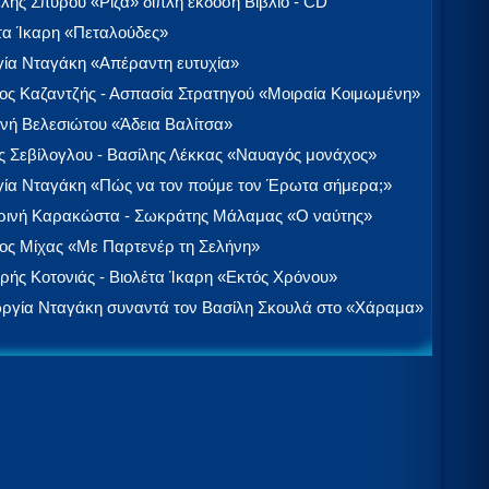
λής Σπύρου «Ρίζα» διπλή έκδοση Βιβλίο - CD
τα Ίκαρη «Πεταλούδες»
ία Νταγάκη «Aπέραντη ευτυχία»
ος Καζαντζής - Ασπασία Στρατηγού «Μοιραία Κοιμωμένη»
νή Βελεσιώτου «Άδεια Βαλίτσα»
 Σεβίλογλου - Βασίλης Λέκκας «Ναυαγός μονάχος»
ία Νταγάκη «Πώς να τον πούμε τον Έρωτα σήμερα;»
ινή Καρακώστα - Σωκράτης Μάλαμας «Ο ναύτης»
ος Μίχας «Με Παρτενέρ τη Σελήνη»
ής Κοτονιάς - Βιολέτα Ίκαρη «Εκτός Χρόνου»
ργία Νταγάκη συναντά τον Βασίλη Σκουλά στο «Χάραμα»