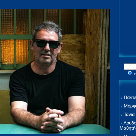
s
Παντε
Μόρφω
Τάνια
Λουδο
Μαθητή