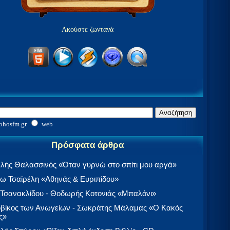
Ακούστε ζωντανά
ohosfm.gr
web
Πρόσφατα άρθρα
λής Θαλασσινός «Όταν γυρνώ στο σπίτι μου αργά»
 Τσαϊρέλη «Αθηνάς & Ευριπίδου»
 Τσανακλίδου - Θοδωρής Κοτονιάς «Μπαλόνι»
βίκος των Ανωγείων - Σωκράτης Μάλαμας «Ο Κακός
ς»