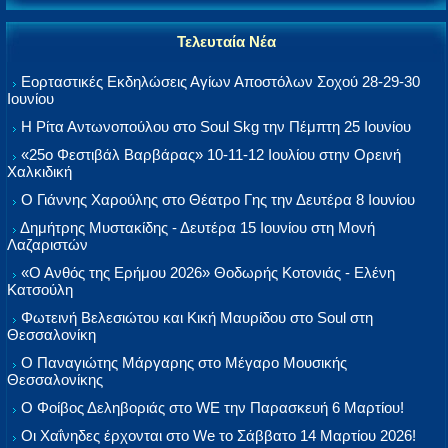
Τελευταία Νέα
Εορταστικές Εκδηλώσεις Αγίων Αποστόλων Σοχού 28-29-30
Ιουνίου
Η Ρίτα Αντωνοπούλου στο Soul Skg την Πέμπτη 25 Ιουνίου
«25ο Φεστιβάλ Βαρβάρας» 10-11-12 Ιουλίου στην Ορεινή
Χαλκιδική
Ο Γιάννης Χαρούλης στο Θέατρο Γης την Δευτέρα 8 Ιουνίου
Δημήτρης Μυστακίδης - Δευτέρα 15 Ιουνίου στη Μονή
Λαζαριστών
«Ο Ανθός της Ερήμου 2026» Θοδωρής Κοτονιάς - Ελένη
Κατσούλη
Φωτεινή Βελεσιώτου και Κική Μαυρίδου στο Soul στη
Θεσσαλονίκη
Ο Παναγιώτης Μάργαρης στο Μέγαρο Μουσικής
Θεσσαλονίκης
Ο Φοίβος Δεληβοριάς στο WE την Παρασκευή 6 Μαρτίου!
Οι Χαΐνηδες έρχονται στο We το Σάββατο 14 Μαρτίου 2026!