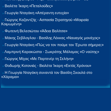
Βιολέτα Ίκαρη «Πεταλούδες»
Γεωργία Νταγάκη «Aπέραντη ευτυχία»
Γιώργος Καζαντζής - Ασπασία Στρατηγού «Μοιραία
Κοιμωμένη»
Φωτεινή Βελεσιώτου «Άδεια Βαλίτσα»
Μάκης Σεβίλογλου - Βασίλης Λέκκας «Ναυαγός μονάχος»
Γεωργία Νταγάκη «Πώς να τον πούμε τον Έρωτα σήμερα;»
Λαμπρινή Καρακώστα - Σωκράτης Μάλαμας «Ο ναύτης»
Γιώργος Μίχας «Με Παρτενέρ τη Σελήνη»
Θοδωρής Κοτονιάς - Βιολέτα Ίκαρη «Εκτός Χρόνου»
Η Γεωργία Νταγάκη συναντά τον Βασίλη Σκουλά στο
«Χάραμα»