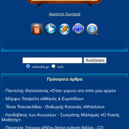
Ακούστε ζωντανά
sohosfm.gr
web
Πρόσφατα άρθρα
Παντελής Θαλασσινός «Όταν γυρνώ στο σπίτι μου αργά»
Μόρφω Τσαϊρέλη «Αθηνάς & Ευριπίδου»
Τάνια Τσανακλίδου - Θοδωρής Κοτονιάς «Μπαλόνι»
Λουδοβίκος των Ανωγείων - Σωκράτης Μάλαμας «Ο Κακός
Μαθητής»
Παντελής Σπύρου «Ρίζα» διπλή έκδοση Βιβλίο - CD