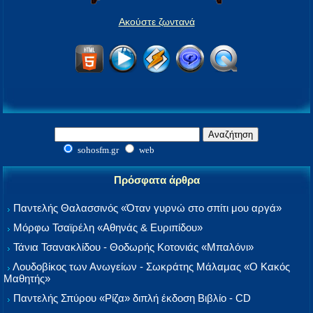
Ακούστε ζωντανά
sohosfm.gr
web
Πρόσφατα άρθρα
Παντελής Θαλασσινός «Όταν γυρνώ στο σπίτι μου αργά»
Μόρφω Τσαϊρέλη «Αθηνάς & Ευριπίδου»
Τάνια Τσανακλίδου - Θοδωρής Κοτονιάς «Μπαλόνι»
Λουδοβίκος των Ανωγείων - Σωκράτης Μάλαμας «Ο Κακός
Μαθητής»
Παντελής Σπύρου «Ρίζα» διπλή έκδοση Βιβλίο - CD