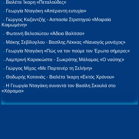
Βιολέτα Ίκαρη «Πεταλούδες»
Γεωργία Νταγάκη «Aπέραντη ευτυχία»
Γιώργος Καζαντζής - Ασπασία Στρατηγού «Μοιραία
Κοιμωμένη»
Φωτεινή Βελεσιώτου «Άδεια Βαλίτσα»
Μάκης Σεβίλογλου - Βασίλης Λέκκας «Ναυαγός μονάχος»
Γεωργία Νταγάκη «Πώς να τον πούμε τον Έρωτα σήμερα;»
Λαμπρινή Καρακώστα - Σωκράτης Μάλαμας «Ο ναύτης»
Γιώργος Μίχας «Με Παρτενέρ τη Σελήνη»
Θοδωρής Κοτονιάς - Βιολέτα Ίκαρη «Εκτός Χρόνου»
Η Γεωργία Νταγάκη συναντά τον Βασίλη Σκουλά στο
«Χάραμα»