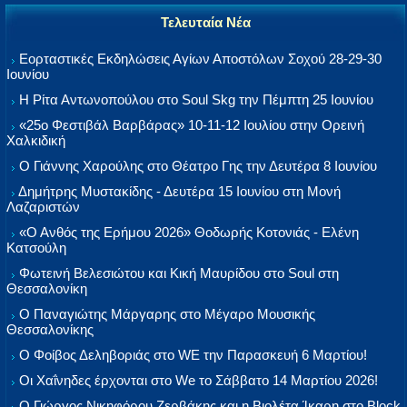
Τελευταία Νέα
Εορταστικές Εκδηλώσεις Αγίων Αποστόλων Σοχού 28-29-30
Ιουνίου
Η Ρίτα Αντωνοπούλου στο Soul Skg την Πέμπτη 25 Ιουνίου
«25ο Φεστιβάλ Βαρβάρας» 10-11-12 Ιουλίου στην Ορεινή
Χαλκιδική
Ο Γιάννης Χαρούλης στο Θέατρο Γης την Δευτέρα 8 Ιουνίου
Δημήτρης Μυστακίδης - Δευτέρα 15 Ιουνίου στη Μονή
Λαζαριστών
«Ο Ανθός της Ερήμου 2026» Θοδωρής Κοτονιάς - Ελένη
Κατσούλη
Φωτεινή Βελεσιώτου και Κική Μαυρίδου στο Soul στη
Θεσσαλονίκη
Ο Παναγιώτης Μάργαρης στο Μέγαρο Μουσικής
Θεσσαλονίκης
Ο Φοίβος Δεληβοριάς στο WE την Παρασκευή 6 Μαρτίου!
Οι Χαΐνηδες έρχονται στο We το Σάββατο 14 Μαρτίου 2026!
Ο Γιώργος Νικηφόρου Ζερβάκης και η Βιολέτα Ίκαρη στο Block