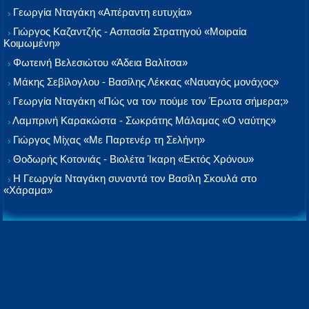
Γεωργία Νταγάκη «Aπέραντη ευτυχία»
Γιώργος Καζαντζής - Ασπασία Στρατηγού «Μοιραία
Κοιμωμένη»
Φωτεινή Βελεσιώτου «Άδεια Βαλίτσα»
Μάκης Σεβίλογλου - Βασίλης Λέκκας «Ναυαγός μονάχος»
Γεωργία Νταγάκη «Πώς να τον πούμε τον Έρωτα σήμερα;»
Λαμπρινή Καρακώστα - Σωκράτης Μάλαμας «Ο ναύτης»
Γιώργος Μίχας «Με Παρτενέρ τη Σελήνη»
Θοδωρής Κοτονιάς - Βιολέτα Ίκαρη «Εκτός Χρόνου»
Η Γεωργία Νταγάκη συναντά τον Βασίλη Σκουλά στο
«Χάραμα»