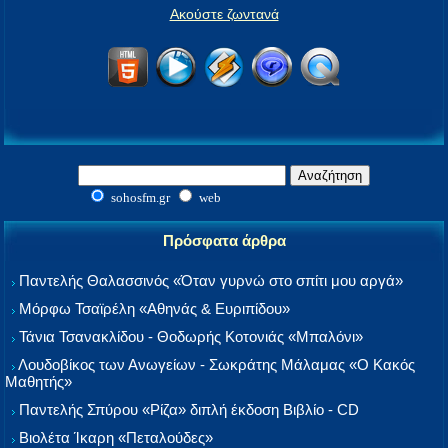
Ακούστε ζωντανά
sohosfm.gr
web
Πρόσφατα άρθρα
Παντελής Θαλασσινός «Όταν γυρνώ στο σπίτι μου αργά»
Μόρφω Τσαϊρέλη «Αθηνάς & Ευριπίδου»
Τάνια Τσανακλίδου - Θοδωρής Κοτονιάς «Μπαλόνι»
Λουδοβίκος των Ανωγείων - Σωκράτης Μάλαμας «Ο Κακός
Μαθητής»
Παντελής Σπύρου «Ρίζα» διπλή έκδοση Βιβλίο - CD
Βιολέτα Ίκαρη «Πεταλούδες»