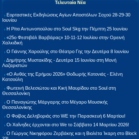
Τελευταία Νέα
Εορταστικές Εκδηλώσεις Αγίων Αποστόλων Σοχού 28-29-30
Ιουνίου
Η Ρίτα Αντωνοπούλου στο Soul Skg την Πέμπτη 25 Ιουνίου
«25ο Φεστιβάλ Βαρβάρας» 10-11-12 Ιουλίου στην Ορεινή
Χαλκιδική
Ο Γιάννης Χαρούλης στο Θέατρο Γης την Δευτέρα 8 Ιουνίου
Δημήτρης Μυστακίδης - Δευτέρα 15 Ιουνίου στη Μονή
Λαζαριστών
«Ο Ανθός της Ερήμου 2026» Θοδωρής Κοτονιάς - Ελένη
Κατσούλη
Φωτεινή Βελεσιώτου και Κική Μαυρίδου στο Soul στη
Θεσσαλονίκη
Ο Παναγιώτης Μάργαρης στο Μέγαρο Μουσικής
Θεσσαλονίκης
Ο Φοίβος Δεληβοριάς στο WE την Παρασκευή 6 Μαρτίου!
Οι Χαΐνηδες έρχονται στο We το Σάββατο 14 Μαρτίου 2026!
Ο Γιώργος Νικηφόρου Ζερβάκης και η Βιολέτα Ίκαρη στο Block
33!