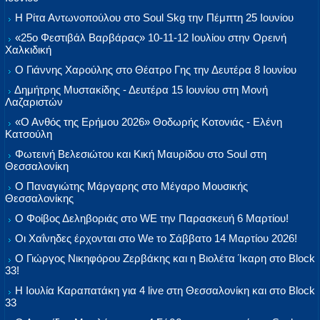
Η Ρίτα Αντωνοπούλου στο Soul Skg την Πέμπτη 25 Ιουνίου
«25ο Φεστιβάλ Βαρβάρας» 10-11-12 Ιουλίου στην Ορεινή
Χαλκιδική
Ο Γιάννης Χαρούλης στο Θέατρο Γης την Δευτέρα 8 Ιουνίου
Δημήτρης Μυστακίδης - Δευτέρα 15 Ιουνίου στη Μονή
Λαζαριστών
«Ο Ανθός της Ερήμου 2026» Θοδωρής Κοτονιάς - Ελένη
Κατσούλη
Φωτεινή Βελεσιώτου και Κική Μαυρίδου στο Soul στη
Θεσσαλονίκη
Ο Παναγιώτης Μάργαρης στο Μέγαρο Μουσικής
Θεσσαλονίκης
Ο Φοίβος Δεληβοριάς στο WE την Παρασκευή 6 Μαρτίου!
Οι Χαΐνηδες έρχονται στο We το Σάββατο 14 Μαρτίου 2026!
Ο Γιώργος Νικηφόρου Ζερβάκης και η Βιολέτα Ίκαρη στο Block
33!
Η Ιουλία Καραπατάκη για 4 live στη Θεσσαλονίκη και στο Block
33