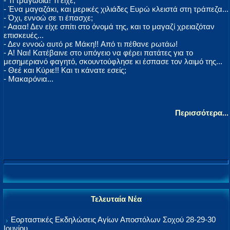
- Τι τραγωδία! Τι είχε;
- Ένα μαγαζάκι, και μερικές χιλιάδες Ευρώ κλειστά στη τράπεζα...
- Όχι, εννοώ σε τι έπασχε;
- Αααα! Δεν είχε σπίτι στο όνομά της, και το μαγαζί χρειαζόταν
επισκευές...
- Δεν εννοώ αυτό ρε Μάκη!! Aπό τι πέθανε ρωτάω!
- Α! Ναι! Κατέβαινε στο υπόγειο να φέρει πατάτες για το
μεσημεριανό φαγητό, σκουντούφλησε κι έσπασε τον λαιμό της...
- Θεέ και Κύριε!! Kαι τι κάνατε εσείς;
- Μακαρόνια...
Περισσότερα...
Τελευταία Νέα
Εορταστικές Εκδηλώσεις Αγίων Αποστόλων Σοχού 28-29-30
Ιουνίου