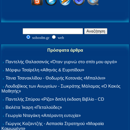
sohosfm.gr
web
Πρόσφατα άρθρα
Παντελής Θαλασσινός «Όταν γυρνώ στο σπίτι μου αργά»
Μόρφω Τσαϊρέλη «Αθηνάς & Ευριπίδου»
Τάνια Τσανακλίδου - Θοδωρής Κοτονιάς «Μπαλόνι»
Λουδοβίκος των Ανωγείων - Σωκράτης Μάλαμας «Ο Κακός
Μαθητής»
Παντελής Σπύρου «Ρίζα» διπλή έκδοση Βιβλίο - CD
Βιολέτα Ίκαρη «Πεταλούδες»
Γεωργία Νταγάκη «Aπέραντη ευτυχία»
Γιώργος Καζαντζής - Ασπασία Στρατηγού «Μοιραία
Κοιμωμένη»