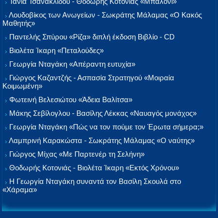
Τάνια Τσανακλίδου - Θοδωρής Κοτονιάς «Μπαλόνι»
Λουδοβίκος των Ανωγείων - Σωκράτης Μάλαμας «Ο Κακός
Μαθητής»
Παντελής Σπύρου «Ρίζα» διπλή έκδοση Βιβλίο - CD
Βιολέτα Ίκαρη «Πεταλούδες»
Γεωργία Νταγάκη «Aπέραντη ευτυχία»
Γιώργος Καζαντζής - Ασπασία Στρατηγού «Μοιραία
Κοιμωμένη»
Φωτεινή Βελεσιώτου «Άδεια Βαλίτσα»
Μάκης Σεβίλογλου - Βασίλης Λέκκας «Ναυαγός μονάχος»
Γεωργία Νταγάκη «Πώς να τον πούμε τον Έρωτα σήμερα;»
Λαμπρινή Καρακώστα - Σωκράτης Μάλαμας «Ο ναύτης»
Γιώργος Μίχας «Με Παρτενέρ τη Σελήνη»
Θοδωρής Κοτονιάς - Βιολέτα Ίκαρη «Εκτός Χρόνου»
Η Γεωργία Νταγάκη συναντά τον Βασίλη Σκουλά στο
«Χάραμα»