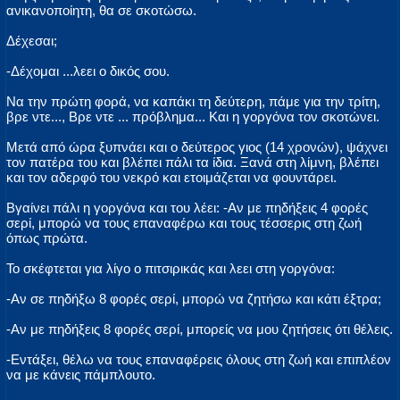
ανικανοποίητη, θα σε σκοτώσω.
Δέχεσαι;
-Δέχομαι ...λεει ο δικός σου.
Να την πρώτη φορά, να καπάκι τη δεύτερη, πάμε για την τρίτη,
βρε ντε..., Βρε ντε ... πρόβλημα... Και η γοργόνα τον σκοτώνει.
Μετά από ώρα ξυπνάει και ο δεύτερος γιος (14 χρονών), ψάχνει
τον πατέρα του και βλέπει πάλι τα ίδια. Ξανά στη λίμνη, βλέπει
και τον αδερφό του νεκρό και ετοιμάζεται να φουντάρει.
Βγαίνει πάλι η γοργόνα και του λέει: -Αν με πηδήξεις 4 φορές
σερί, μπορώ να τους επαναφέρω και τους τέσσερις στη ζωή
όπως πρώτα.
Το σκέφτεται για λίγο ο πιτσιρικάς και λεει στη γοργόνα:
-Αν σε πηδήξω 8 φορές σερί, μπορώ να ζητήσω και κάτι έξτρα;
-Αν με πηδήξεις 8 φορές σερί, μπορείς να μου ζητήσεις ότι θέλεις.
-Εντάξει, θέλω να τους επαναφέρεις όλους στη ζωή και επιπλέον
να με κάνεις πάμπλουτο.