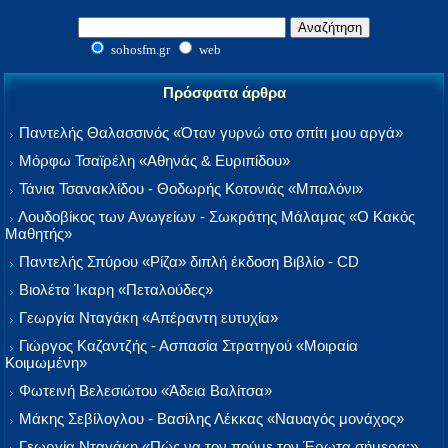
sohosfm.gr
web
Πρόσφατα άρθρα
Παντελής Θαλασσινός «Όταν γυρνώ στο σπίτι μου αργά»
Μόρφω Τσαϊρέλη «Αθηνάς & Ευριπίδου»
Τάνια Τσανακλίδου - Θοδωρής Κοτονιάς «Μπαλόνι»
Λουδοβίκος των Ανωγείων - Σωκράτης Μάλαμας «Ο Κακός
Μαθητής»
Παντελής Σπύρου «Ρίζα» διπλή έκδοση Βιβλίο - CD
Βιολέτα Ίκαρη «Πεταλούδες»
Γεωργία Νταγάκη «Aπέραντη ευτυχία»
Γιώργος Καζαντζής - Ασπασία Στρατηγού «Μοιραία
Κοιμωμένη»
Φωτεινή Βελεσιώτου «Άδεια Βαλίτσα»
Μάκης Σεβίλογλου - Βασίλης Λέκκας «Ναυαγός μονάχος»
Γεωργία Νταγάκη «Πώς να τον πούμε τον Έρωτα σήμερα;»