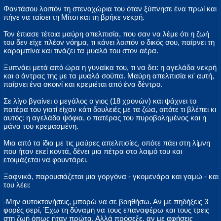
Φαντάσου λοιπόν τη στεναχώρια του όταν ξύπνησε ένα πρωί και
πήγε να ταΐσει τη Μίτσι και τη βρήκε νεκρή.
Τον έπιασε τέτοια μαύρη απελπισία, που σαν να λέμε ότι η ζωή
του δεν είχε πλέον νόημα, τι κάνει λοιπόν ο δικός σου, παίρνει τη
καραμπίνα και τινάζει τα μυαλά του στον αέρα.
Ξυπνάει μετά από ώρα η γυναίκα του, τι να δει: η αγελάδα νεκρή
και ο άντρας της με τα μυαλά σούπα. Μαύρη απελπισία κι' αυτή,
παίρνει ένα σκοινί και κρεμιέται από ένα δέντρο.
Σε λίγο βγαίνει ο μεγάλος ο γιος (18 χρονών) και ψάχνει το
πατέρα του γιατί είχαν κάτι δουλειές με τα ζώα, οπότε τι βλέπει κι
αυτός: η αγελάδα ψόφια, ο πατέρας του πυροβολημένος και η
μάνα του κρεμασμένη.
Μια από τα ίδια με τις μαύρες απελπισίες, οπότε πάει στη λίμνη
που ήταν εκεί κοντά, δένει μια πέτρα στο λαιμό του και
ετοιμάζεται να φουντάρει.
Ξαφνικά, παρουσιάζεται μια γοργόνα - γκομενάρα και γαμώ - και
του λέει:
-Μην αυτοκτονήσεις, μπορώ να σε βοηθήσω. Αν με πηδήξεις 3
φορές σερί, Έχω τη δύναμη να τους επαναφέρω και τους τρεις
στη ζωή όπως ήταν πρώτα. Αλλά πρόσεξε, αν με αφήσεις