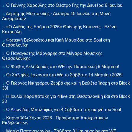
Ο Γιάννης Χαρούλης στο Θέατρο Γης την Δευτέρα 8 Ιουνίου
Δημήτρης Μυστακίδης - Δευτέρα 15 Ιουνίου στη Μονή
Λαζαριστών
«Ο Ανθός της Ερήμου 2026» Θοδωρής Κοτονιάς - Ελένη
Κατσούλη
Φωτεινή Βελεσιώτου και Κική Μαυρίδου στο Soul στη
Θεσσαλονίκη
Ο Παναγιώτης Μάργαρης στο Μέγαρο Μουσικής
Θεσσαλονίκης
Ο Φοίβος Δεληβοριάς στο WE την Παρασκευή 6 Μαρτίου!
Οι Χαΐνηδες έρχονται στο We το Σάββατο 14 Μαρτίου 2026!
Ο Γιώργος Νικηφόρου Ζερβάκης και η Βιολέτα Ίκαρη στο Block
33!
Η Ιουλία Καραπατάκη για 4 live στη Θεσσαλονίκη και στο Block
33
Ο Λεωνίδας Μπαλάφας για 4 Σάββατα στη σκηνή του Soul
Καρναβάλι Σοχού 2026 - Πρόγραμμα Αποκριάτικων
Εκδηλώσεων
Μαρία Παπαγεωργίου - Σάββατο 31 Ιανουαρίου στο WE