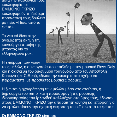
μετά την παρθενική τους
κυκλοφορία, οι
ΕΜΜΟΝΟ ΓΚΡΙΖΟ
κυκλοφορούν τη δεύτερη
προσωπική τους δουλειά
με τίτλο «Πίσω από τα
φώτα».
Το νέο cd δίνει στην
ανεξάρτητη σκηνή την
καινούργια άποψη της
μπάντας για το
ελληνόφωνο ροκ.
Η επίδραση των νέων
τους μελών, η συνεργασία που επήλθε με τον μουσικό Ross Daly
και η διασκευή του ομώνυμου τραγουδιού από τον Αποστόλη
Κοσκινά (ex C:Real), έδωσε την ευκαιρία στο σχήμα να
πειραματιστεί με πρόσθετες μουσικές φόρμες.
Η ζωντανή ηχογράφηση των μελών μέσα στο στούντιο, η
δημιουργία του remix και η προσαρμογή της μουσικής
ιδιοσυγκρασίας του Ιρλανδού καλλιτέχνη στο ύφος τους, έδωσαν
στους ΕΜΜΟΝΟ ΓΚΡΙΖΟ την απαραίτητη ώθηση και επιρροή για
να εμπλουτίσουν την ηχητική έκφραση του «Πίσω από τα φώτα».
Οι ΕΜΜΟΝΟ ΓΚΡΙΖΟ είναι οι: