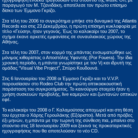
παραγωγό τον Μ. Τζανιδάκη, αποτέλεσε τον πρώτο επίσημο
δίσκο των Έμμονο Γκρίζο.
Στα τέλη του 2006 το συγκρότημα μπήκε στο δυναμικό της Atlantis
Records και στις 23 Δεκεμβρίου, η πρώτη επίσημη κυκλοφορία με
τίτλο «Γεύση», ήταν γεγονός. Έως το καλοκαίρι του 2007, το
σχήμα έκανε αρκετές εμφανίσεις σε συναυλιακούς χώρους της
Αθήνας.
Στα τέλη του 2007, στον κορμό της μπάντας ενσωματώθηκε ως
μόνιμος κιθαρίστας ο Αποστόλης Υφαντής (Por Fouera). Την ίδια
χρονική περίοδο, η μπάντα γνωρίστηκε με τον Vj και ιδρυτή της
ομάδας “Visual Vibe Project”, Σπύρο Κουδουνά.
Στις 6 Ιανουαρίου του 2008 οι Έμμονο Γκρίζο και το V.V.P.
παρουσίασαν στο Rodeo Club την πρώτη οπτικοακουστική
παράσταση του συγκροτήματος. Το καινούργιο στοιχείο ήταν η
χρήση συσκευών προβολής, live καμερών και ζωντανών οπτικών
εφέ.
Το καλοκαίρι του 2008 ο Γ. Καλαμούτσος αποχωρεί και στη θέση
του έρχεται ο Χάρης Γερουλάκης (Εξόριστοι). Μετά από πρόβες
έξι μηνών, η μπάντα με την τωρινή της σύνθεση πια, μπαίνει στο
στούντιο στις 18 Ιανουαρίου 2009 και ξεκινά τις προκαταρκτικές
ηχογραφήσεις που θα αποτελούσαν το νέο CD.