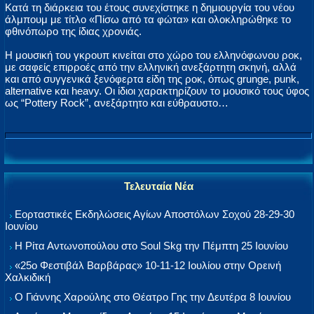
Κατά τη διάρκεια του έτους συνεχίστηκε η δημιουργία του νέου
άλμπουμ με τίτλο «Πίσω από τα φώτα» και ολοκληρώθηκε το
φθινόπωρο της ίδιας χρονιάς.
Η μουσική του γκρουπ κινείται στο χώρο του ελληνόφωνου ροκ,
με σαφείς επιρροές από την ελληνική ανεξάρτητη σκηνή, αλλά
και από συγγενικά ξενόφερτα είδη της ροκ, όπως grunge, punk,
alternative και heavy. Οι ίδιοι χαρακτηρίζουν το μουσικό τους ύφος
ως “Pottery Rock”, ανεξάρτητο και εύθραυστο…
Τελευταία Νέα
Εορταστικές Εκδηλώσεις Αγίων Αποστόλων Σοχού 28-29-30
Ιουνίου
Η Ρίτα Αντωνοπούλου στο Soul Skg την Πέμπτη 25 Ιουνίου
«25ο Φεστιβάλ Βαρβάρας» 10-11-12 Ιουλίου στην Ορεινή
Χαλκιδική
Ο Γιάννης Χαρούλης στο Θέατρο Γης την Δευτέρα 8 Ιουνίου