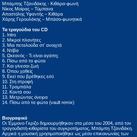
Μπάμπης Τζανιδάκης - Κιθάρα-φωνή
Νίκος Μοίρας – Τύμπανα
Αποστόλης Υφαντής – Κιθάρα
Χάρης Γερουλάκης – Μπάσο-φωνητικά
Τα τραγούδια του CD
1. Intro
2. Μικροί πλανήτες
3. Μια πεταλούδα στ' ανοιχτά
4. Ντίβα
5. Ωκεανός - Τι είναι αγάπη;
6. Πίσω από τα φώτα
7. Και γίνεσαι ζωή
8. Όπου χαθείς
9. Εκεί που βρέθηκες εσύ
10. Στη στροφή
11. Τραμπάλα
12. Κοντά σου
13. Μετρώντας όνειρα
14. Πίσω από τα φώτα (vault remix)
Βιογραφικό
Οι Έμμονο Γκρίζο δημιουργήθηκαν στα μέσα του 2004, από τον
τραγουδιστή-κιθαρίστα του συγκροτήματος, Μπάμπη Τζανιδάκη.
Αρχικά η μουσική χρησιμοποιήθηκε ως μέσο επικοινωνίας των