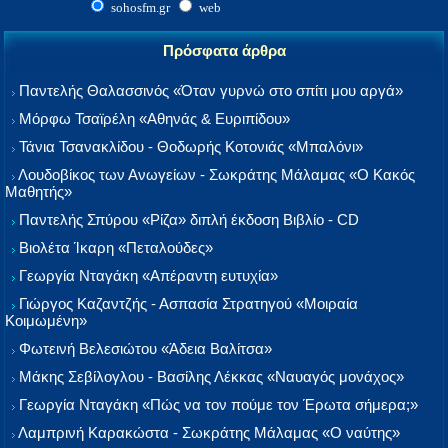
sohosfm.gr
web
Πρόσφατα άρθρα
Παντελής Θαλασσινός «Όταν γυρνώ στο σπίτι μου αργά»
Μόρφω Τσαϊρέλη «Αθηνάς & Ευριπίδου»
Τάνια Τσανακλίδου - Θοδωρής Κοτονιάς «Μπαλόνι»
Λουδοβίκος των Ανωγείων - Σωκράτης Μάλαμας «Ο Κακός
Μαθητής»
Παντελής Σπύρου «Ρίζα» διπλή έκδοση Βιβλίο - CD
Βιολέτα Ίκαρη «Πεταλούδες»
Γεωργία Νταγάκη «Aπέραντη ευτυχία»
Γιώργος Καζαντζής - Ασπασία Στρατηγού «Μοιραία
Κοιμωμένη»
Φωτεινή Βελεσιώτου «Άδεια Βαλίτσα»
Μάκης Σεβίλογλου - Βασίλης Λέκκας «Ναυαγός μονάχος»
Γεωργία Νταγάκη «Πώς να τον πούμε τον Έρωτα σήμερα;»
Λαμπρινή Καρακώστα - Σωκράτης Μάλαμας «Ο ναύτης»