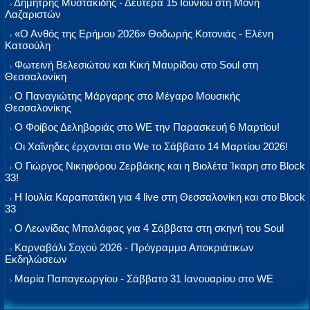
Δημήτρης Μυστακίδης - Δευτέρα 15 Ιουνίου στη Μονή
Λαζαριστών
«Ο Ανθός της Ερήμου 2026» Θοδωρής Κοτονιάς - Ελένη
Κατσούλη
Φωτεινή Βελεσιώτου και Κική Μαυρίδου στο Soul στη
Θεσσαλονίκη
Ο Παναγιώτης Μάργαρης στο Μέγαρο Μουσικής
Θεσσαλονίκης
Ο Φοίβος Δεληβοριάς στο WE την Παρασκευή 6 Μαρτίου!
Οι Χαΐνηδες έρχονται στο We το Σάββατο 14 Μαρτίου 2026!
Ο Γιώργος Νικηφόρου Ζερβάκης και η Βιολέτα Ίκαρη στο Block
33!
Η Ιουλία Καραπατάκη για 4 live στη Θεσσαλονίκη και στο Block
33
Ο Λεωνίδας Μπαλάφας για 4 Σάββατα στη σκηνή του Soul
Καρναβάλι Σοχού 2026 - Πρόγραμμα Αποκριάτικων
Εκδηλώσεων
Μαρία Παπαγεωργίου - Σάββατο 31 Ιανουαρίου στο WE