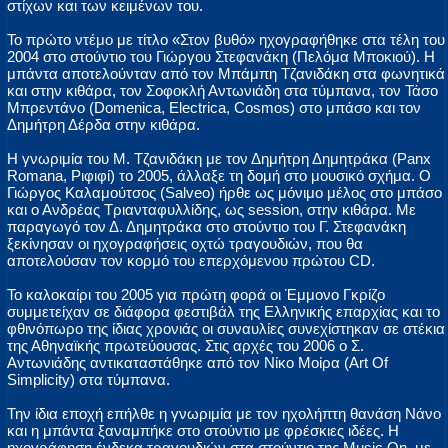
στίχων και των κειμένων του.
Το πρώτο ντέμο με τίτλο «Στον βυθό» ηχογραφήθηκε στα τέλη του
2004 στο στούντιο του Γιώργου Στεφανάκη (Πελόμα Μποκιού). Η
μπάντα αποτελούνταν από τον Μπάμπη Τζανιδάκη στα φωνητικά
και στην κιθάρα, τον Σοφοκλή Αντωνιάδη στα τύμπανα, τον Τάσο
Μπρεντάνο (Domenica, Electrica, Cosmos) στο μπάσο και τον
Δημήτρη Δέρδα στην κιθάρα.
Η γνωριμία του Μ. Τζανιδάκη με τον Δημήτρη Δημητράκα (Panx
Romana, Ριφιφί) το 2005, άλλαξε τη δομή στο μουσικό σχήμα. Ο
Γιώργος Καλαμούτσος (Salveo) ήρθε ως μόνιμο μέλος στο μπάσο
και ο Ανδρέας Τριανταφυλλίδης, ως session, στην κιθάρα. Με
παραγωγό τον Δ. Δημητράκα στο στούντιο του Γ. Στεφανάκη
ξεκίνησαν οι ηχογραφήσεις οχτώ τραγουδιών, που θα
αποτελούσαν τον κορμό του επερχόμενου πρώτου CD.
Το καλοκαίρι του 2005 για πρώτη φορά οι Έμμονο Γκρίζο
συμμετείχαν σε διάφορα φεστιβάλ της Ελληνικής επαρχίας και το
φθινόπωρο της ίδιας χρονιάς οι συναυλίες συνεχίστηκαν σε στέκια
της Αθηναϊκής πρωτεύουσας. Στις αρχές του 2006 ο Σ.
Αντωνιάδης αντικαταστάθηκε από τον Νίκο Μοίρα (Art Of
Simplicity) στα τύμπανα.
Την ίδια εποχή επήλθε η γνωριμία με τον ηχολήπτη θανάση Νάνο
και η μπάντα ξαναμπήκε στο στούντιο με φρέσκιες ιδέες. Η
ηχογράφηση ένδεκα τραγουδιών στα στούντιο της Music On, με