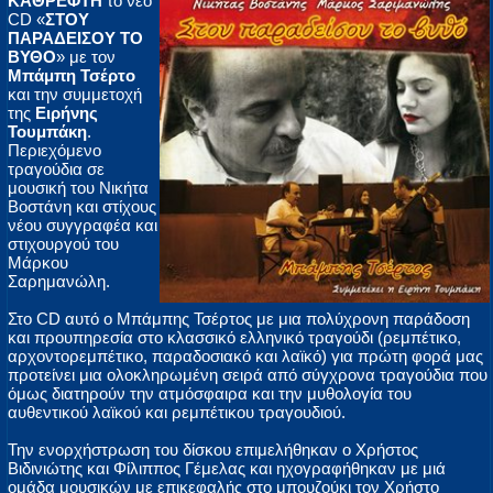
ΚΑΘΡΕΦΤΗ
το νέο
CD «
ΣΤΟΥ
ΠΑΡΑΔΕΙΣΟΥ ΤΟ
ΒΥΘΟ
» με τον
Μπάμπη Τσέρτο
και την συμμετοχή
της
Ειρήνης
Τουμπάκη
.
Περιεχόμενο
τραγούδια σε
μουσική του Νικήτα
Βοστάνη και στίχους
νέου συγγραφέα και
στιχουργού του
Μάρκου
Σαρημανώλη.
Στο CD αυτό ο Μπάμπης Τσέρτος με μια πολύχρονη παράδοση
και προυπηρεσία στο κλασσικό ελληνικό τραγούδι (ρεμπέτικο,
αρχοντορεμπέτικο, παραδοσιακό και λαϊκό) για πρώτη φορά μας
προτείνει μια ολοκληρωμένη σειρά από σύγχρονα τραγούδια που
όμως διατηρούν την ατμόσφαιρα και την μυθολογία του
αυθεντικού λαϊκού και ρεμπέτικου τραγουδιού.
Την ενορχήστρωση του δίσκου επιμελήθηκαν ο Χρήστος
Βιδινιώτης και Φίλιππος Γέμελας και ηχογραφήθηκαν με μιά
ομάδα μουσικών με επικεφαλής στο μπουζούκι τον Χρήστο