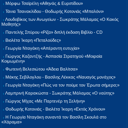
Μόρφω Τσαϊρέλη «Αθηνάς & Ευριπίδου»
Τάνια Τσανακλίδου - Θοδωρής Κοτονιάς «Μπαλόνι»
Λουδοβίκος των Ανωγείων - Σωκράτης Μάλαμας «Ο Κακός
Μαθητής»
Παντελής Σπύρου «Ρίζα» διπλή έκδοση Βιβλίο - CD
Βιολέτα Ίκαρη «Πεταλούδες»
Γεωργία Νταγάκη «Aπέραντη ευτυχία»
Γιώργος Καζαντζής - Ασπασία Στρατηγού «Μοιραία
Κοιμωμένη»
Φωτεινή Βελεσιώτου «Άδεια Βαλίτσα»
Μάκης Σεβίλογλου - Βασίλης Λέκκας «Ναυαγός μονάχος»
Γεωργία Νταγάκη «Πώς να τον πούμε τον Έρωτα σήμερα;»
Λαμπρινή Καρακώστα - Σωκράτης Μάλαμας «Ο ναύτης»
Γιώργος Μίχας «Με Παρτενέρ τη Σελήνη»
Θοδωρής Κοτονιάς - Βιολέτα Ίκαρη «Εκτός Χρόνου»
Η Γεωργία Νταγάκη συναντά τον Βασίλη Σκουλά στο
«Χάραμα»