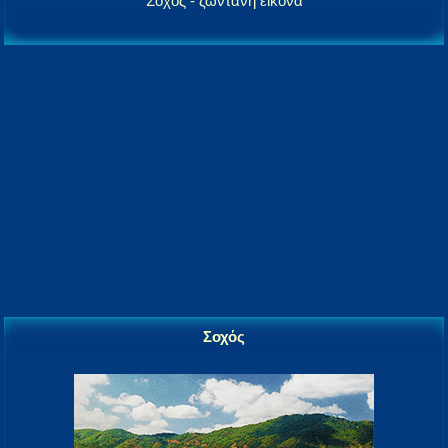
Σοχός - ζωντανή εικόνα
Σοχός