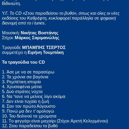
Βιδινιώτη.
Υ.Γ.
Το CD «Στου παραδείσου το βυθό», όπως και όλες οι νέες
εκδόσεις του Καθρέφτη, κυκλοφορεί παράλληλα σε ψηφακή
διανομή από το i tunes
.
Μουσική:
Νικήτας Βοστάνης
Στίχοι:
Μάρκος Σαριμανώλης
Τραγούδι:
ΜΠΑΜΠΗΣ ΤΣΕΡΤΟΣ
συμμετέχει η
Ειρήνη Τουμπάκη
Τα τραγούδια του CD
1. Άσε με να σε παρασύρω
2. Τα χρόνια σα βαγόνια
3. Ρεμπέτικη ιστορία
4. Χρυσαφένια μάτια
5. Δυό στράτες νύχτα
6. Να ‘τανε να μείνεις λίγο ακόμα
7. Δεν είναι τυχαία η ζωή
8. Σαν τον πρώτο Αύγουστο
9. Πονώ μα δεν τ’ ομολογώ
10. Του δειλινού τα χρώματα
11. Τo φεγγάρι είναι μαχαίρι (Στίχοι: Αρετή Κελερμένου)
12. Στου παραδείσου το βυθό