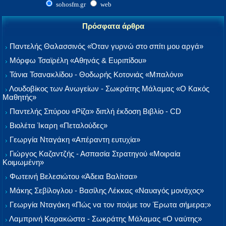
sohosfm.gr
web
Πρόσφατα άρθρα
Παντελής Θαλασσινός «Όταν γυρνώ στο σπίτι μου αργά»
Μόρφω Τσαϊρέλη «Αθηνάς & Ευριπίδου»
Τάνια Τσανακλίδου - Θοδωρής Κοτονιάς «Μπαλόνι»
Λουδοβίκος των Ανωγείων - Σωκράτης Μάλαμας «Ο Κακός
Μαθητής»
Παντελής Σπύρου «Ρίζα» διπλή έκδοση Βιβλίο - CD
Βιολέτα Ίκαρη «Πεταλούδες»
Γεωργία Νταγάκη «Aπέραντη ευτυχία»
Γιώργος Καζαντζής - Ασπασία Στρατηγού «Μοιραία
Κοιμωμένη»
Φωτεινή Βελεσιώτου «Άδεια Βαλίτσα»
Μάκης Σεβίλογλου - Βασίλης Λέκκας «Ναυαγός μονάχος»
Γεωργία Νταγάκη «Πώς να τον πούμε τον Έρωτα σήμερα;»
Λαμπρινή Καρακώστα - Σωκράτης Μάλαμας «Ο ναύτης»