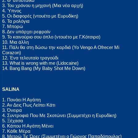
2. Θ' αντισταθώ
3. Του χρόνου η μηχανή (Μια νέα αρχή)
4. Ύπνος
5. Οι διαφορές (ντουέτο με Ευρυδίκη)
6. Τα ρολόγια
7. Μπορώ
8. Δεν υπάρχει ρεφραίν
9. Το καινούριο σου όπλο (ντουέτο με Γ.Κότσιρα)
10. Μια άλλη
11. Πάλι θα στη δώσω την καρδιά (Yo Vengo A Ofrecer Mi
Corazon)
12. Ένα τελευταίο τραγούδι
13. What is wrong with me (Lidocaine)
14. Bang Bang (My Baby Shot Me Down)
SALINA
1. Πονάει Η Αγάπη
2. Αν Δεις Πως Λείπει Κάτι
3. Όνειρα
4. Συντροφιά Που Με Σκοτώνει (Συμμετέχει η Ευρυδίκη)
5. Ξέχασα
6. Κάπου Η Αγάπη Μένει
7. Κάθε Μέρα
8. Μετρώ Τις Ώρες (Συμμετέχει ο Γιώργος Παπαδόπουλος)