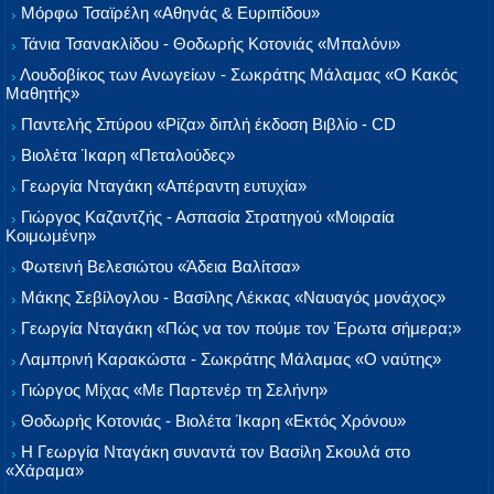
Μόρφω Τσαϊρέλη «Αθηνάς & Ευριπίδου»
Τάνια Τσανακλίδου - Θοδωρής Κοτονιάς «Μπαλόνι»
Λουδοβίκος των Ανωγείων - Σωκράτης Μάλαμας «Ο Κακός
Μαθητής»
Παντελής Σπύρου «Ρίζα» διπλή έκδοση Βιβλίο - CD
Βιολέτα Ίκαρη «Πεταλούδες»
Γεωργία Νταγάκη «Aπέραντη ευτυχία»
Γιώργος Καζαντζής - Ασπασία Στρατηγού «Μοιραία
Κοιμωμένη»
Φωτεινή Βελεσιώτου «Άδεια Βαλίτσα»
Μάκης Σεβίλογλου - Βασίλης Λέκκας «Ναυαγός μονάχος»
Γεωργία Νταγάκη «Πώς να τον πούμε τον Έρωτα σήμερα;»
Λαμπρινή Καρακώστα - Σωκράτης Μάλαμας «Ο ναύτης»
Γιώργος Μίχας «Με Παρτενέρ τη Σελήνη»
Θοδωρής Κοτονιάς - Βιολέτα Ίκαρη «Εκτός Χρόνου»
Η Γεωργία Νταγάκη συναντά τον Βασίλη Σκουλά στο
«Χάραμα»