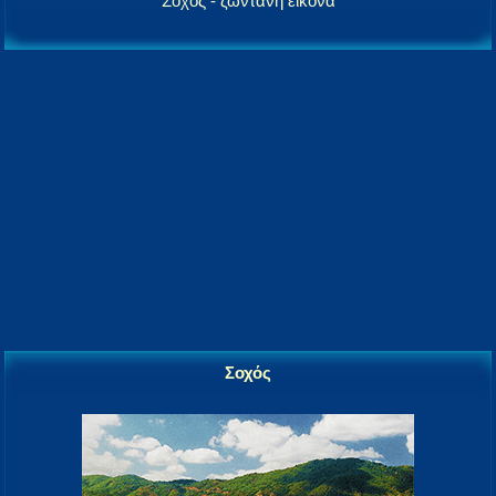
Σοχός - ζωντανή εικόνα
Σοχός