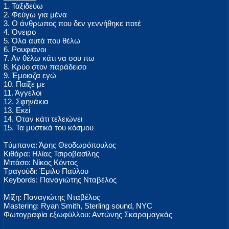
1. Ταξιδεύω
2. Φεύγω για μένα
3. Ο άνθρωπος που δεν γεννήθηκε ποτέ
4. Όνειρο
5. Όλα αυτά που θέλω
6. Ρουφιάνοι
7. Αν θέλω κάτι να σου πω
8. Κρύο στον παράδεισο
9. Έμοιαζα εγώ
10. Παίξε με
11. Άγγελοι
12. Σφηνάκια
13. Εκεί
14. Όταν κάτι τελειώνει
15. Τα μυστικά του κόσμου
Tύμπανα: Άρης Θεοδωρόπουλος
Kιθάρα: Ηλίας Τσιροβασίλης
Mπάσο: Νίκος Κόντος
Tραγούδι: Έμιλυ Παύλου
Keybords: Παναγιώτης Νταβέλος
Mίξη: Παναγιώτης Νταβέλος
Mastering: Ryan Smith, Sterling sound, NYC
Φωτογραφία εξωφύλλου: Αντώνης Σκαραμαγκάς