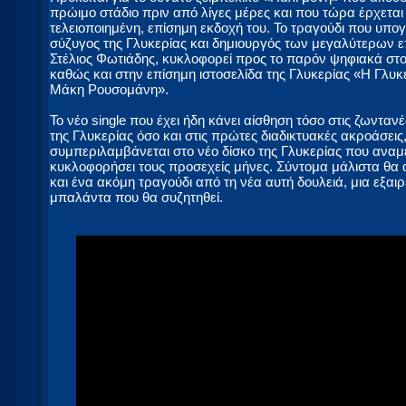
πρώιμο στάδιο πριν από λίγες μέρες και που τώρα έρχεται
τελειοποιημένη, επίσημη εκδοχή του. Το τραγούδι που υπο
σύζυγος της Γλυκερίας και δημιουργός των μεγαλύτερων επ
Στέλιος Φωτιάδης, κυκλοφορεί προς το παρόν ψηφιακά στο
καθώς και στην επίσημη ιστοσελίδα της Γλυκερίας «Η Γλυκ
Μάκη Ρουσομάνη».
Το νέο single που έχει ήδη κάνει αίσθηση τόσο στις ζωνταν
της Γλυκερίας όσο και στις πρώτες διαδικτυακές ακροάσεις
συμπεριλαμβάνεται στο νέο δίσκο της Γλυκερίας που αναμ
κυκλοφορήσει τους προσεχείς μήνες. Σύντομα μάλιστα θα
και ένα ακόμη τραγούδι από τη νέα αυτή δουλειά, μια εξαιρ
μπαλάντα που θα συζητηθεί.