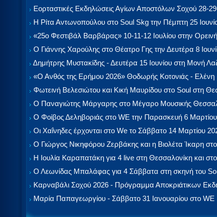
Εορταστικές Εκδηλώσεις Αγίων Αποστόλων Σοχού 28-29-
Η Ρίτα Αντωνοπούλου στο Soul Skg την Πέμπτη 25 Ιουνί
«25ο Φεστιβάλ Βαρβάρας» 10-11-12 Ιουλίου στην Ορεινή
Ο Γιάννης Χαρούλης στο Θέατρο Γης την Δευτέρα 8 Ιουν
Δημήτρης Μυστακίδης - Δευτέρα 15 Ιουνίου στη Μονή Λ
«Ο Ανθός της Ερήμου 2026» Θοδωρής Κοτονιάς - Ελένη
Φωτεινή Βελεσιώτου και Κική Μαυρίδου στο Soul στη Θ
Ο Παναγιώτης Μάργαρης στο Μέγαρο Μουσικής Θεσσαλ
Ο Φοίβος Δεληβοριάς στο WE την Παρασκευή 6 Μαρτίου
Οι Χαΐνηδες έρχονται στο We το Σάββατο 14 Μαρτίου 20
Ο Γιώργος Νικηφόρου Ζερβάκης και η Βιολέτα Ίκαρη στο
Η Ιουλία Καραπατάκη για 4 live στη Θεσσαλονίκη και στο
Ο Λεωνίδας Μπαλάφας για 4 Σάββατα στη σκηνή του So
Καρναβάλι Σοχού 2026 - Πρόγραμμα Αποκριάτικων Εκ
Μαρία Παπαγεωργίου - Σάββατο 31 Ιανουαρίου στο WE