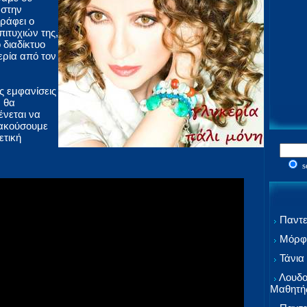
 στην
γράφει ο
ιτυχιών της,
 διαδίκτυο
ερία από τον
ές εμφανίσεις
, θα
ένεται να
 ακούσουμε
ετική
s
Παντε
Μόρφω
Τάνια
Λουδο
Μαθητή