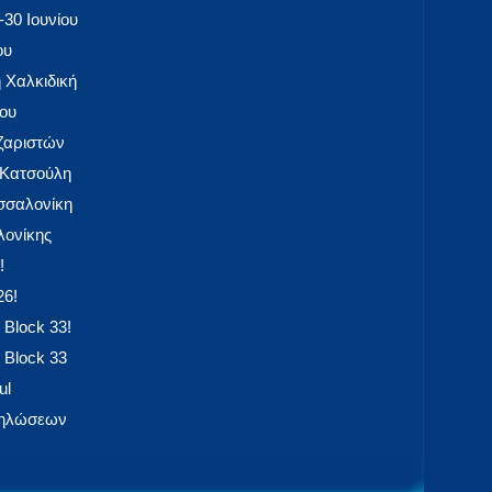
30 Ιουνίου
ου
 Χαλκιδική
ίου
αζαριστών
 Κατσούλη
εσσαλονίκη
ονίκης
!
26!
 Block 33!
 Block 33
ul
δηλώσεων