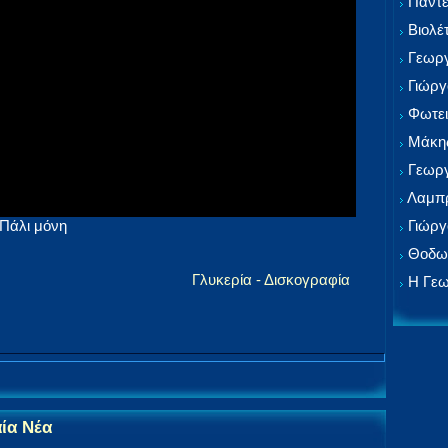
Παντε
Βιολέ
Γεωργ
Γιώργ
Φωτει
Μάκης
Γεωργ
Λαμπρ
Γιώργ
 Πάλι μόνη
Θοδωρ
Γλυκερία - Δισκογραφία
Η Γεω
αία Νέα