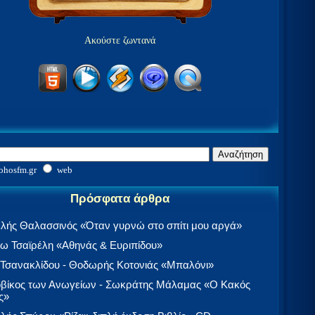
Ακούστε ζωντανά
ohosfm.gr
web
Πρόσφατα άρθρα
λής Θαλασσινός «Όταν γυρνώ στο σπίτι μου αργά»
 Τσαϊρέλη «Αθηνάς & Ευριπίδου»
 Τσανακλίδου - Θοδωρής Κοτονιάς «Μπαλόνι»
βίκος των Ανωγείων - Σωκράτης Μάλαμας «Ο Κακός
ς»