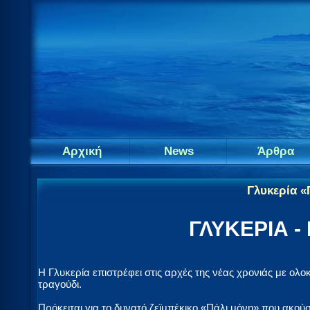
Αρχική
News
Άρθρα
Γλυκερία «
ΓΛΥΚΕΡΙΑ -
Η Γλυκερία επιστρέφει στις αρχές της νέας χρονιάς με ολο
τραγούδι.
Πρόκειται για το δυνατό ζεϊμπέκικο «Πάλι μόνη» που ακού