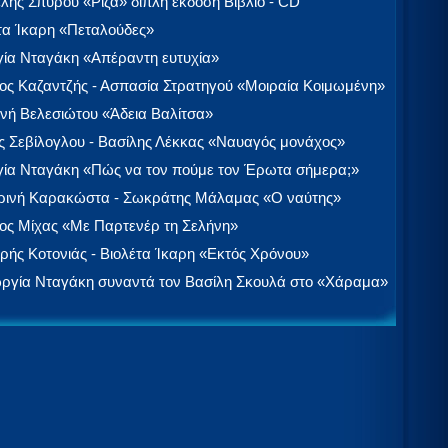
λής Σπύρου «Ρίζα» διπλή έκδοση Βιβλίο - CD
τα Ίκαρη «Πεταλούδες»
ία Νταγάκη «Aπέραντη ευτυχία»
ος Καζαντζής - Ασπασία Στρατηγού «Μοιραία Κοιμωμένη»
νή Βελεσιώτου «Άδεια Βαλίτσα»
 Σεβίλογλου - Βασίλης Λέκκας «Ναυαγός μονάχος»
ία Νταγάκη «Πώς να τον πούμε τον Έρωτα σήμερα;»
ινή Καρακώστα - Σωκράτης Μάλαμας «Ο ναύτης»
ος Μίχας «Με Παρτενέρ τη Σελήνη»
ής Κοτονιάς - Βιολέτα Ίκαρη «Εκτός Χρόνου»
ργία Νταγάκη συναντά τον Βασίλη Σκουλά στο «Χάραμα»