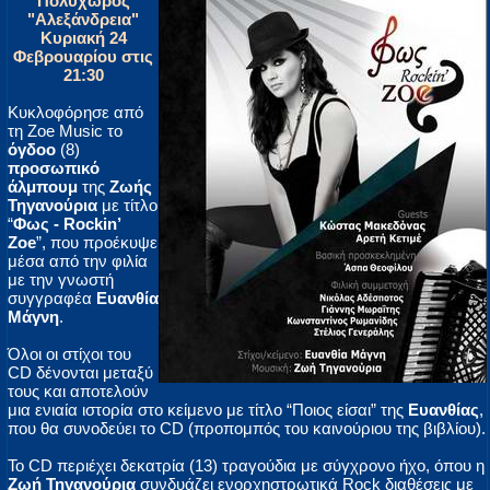
Πολυχώρος
"Αλεξάνδρεια"
Κυριακή 24
Φεβρουαρίου στις
21:30
Κυκλοφόρησε από
τη Zoe Music το
όγδοο
(8)
προσωπικό
άλμπουμ
της
Ζωής
Τηγανούρια
με τίτλο
“
Φως - Rockin’
Zoe
”, που προέκυψε
μέσα από την φιλία
με την γνωστή
συγγραφέα
Ευανθία
Μάγνη
.
Όλοι οι στίχοι του
CD δένονται μεταξύ
τους και αποτελούν
μια ενιαία ιστορία στο κείμενο με τίτλο “Ποιος είσαι” της
Ευανθίας
,
που θα συνοδεύει το CD (προπομπός του καινούριου της βιβλίου).
Το CD περιέχει δεκατρία (13) τραγούδια με σύγχρονο ήχο, όπου η
Ζωή Τηγανούρια
συνδυάζει ενορχηστρωτικά Rock διαθέσεις με