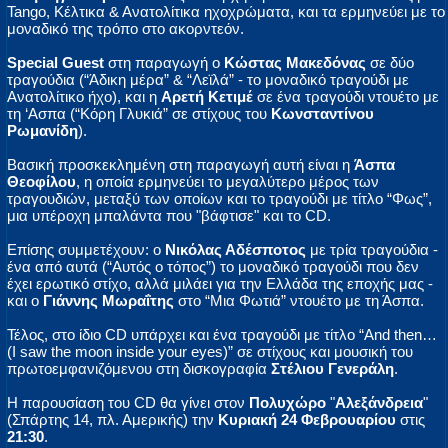
Tango, Κέλτικα & Ανατολίτικα ηχοχρώματα, και τα ερμηνεύει με το
μοναδικό της τρόπο στο ακορντεόν.
Special Guest
στη παραγωγή ο
Κώστας Μακεδόνας
σε δύο
τραγούδια (“Άδικη μέρα” & “Λεϊλά” - το μοναδικό τραγούδι με
Ανατολίτικο ήχο), και η
Αρετή Κετιμέ
σε ένα τραγούδι ντουέτο με
τη ‘Ασπα (“Κόρη Γλυκιά” σε στίχους του
Κωνσταντίνου
Ρωμανίδη
).
Βασική προσκεκλημένη στη παραγωγή αυτή είναι η
Άσπα
Θεοφίλου
, η οποία ερμηνεύει το μεγαλύτερο μέρος των
τραγουδιών, μεταξύ των οποίων και το τραγούδι με τίτλο “Φως”,
μια υπέροχη μπαλάντα που "βάφτισε" και το CD.
Επίσης συμμετέχουν: ο
Νικόλας Αδέσποτος
με τρία τραγούδια -
ένα από αυτά (“Αυτός ο τόπος”) το μοναδικό τραγούδι που δεν
έχει ερωτικό στίχο, αλλά μιλάει για την Ελλάδα της εποχής μας -
και ο
Γιάννης Μωραΐτης
στο “Μια Φωτιά” ντουέτο με τη Άσπα.
Τέλος, στο ίδιο CD υπάρχει και ένα τραγούδι με τίτλο “And then…
(I saw the moon inside your eyes)” σε στίχους και μουσική του
πρωτοεμφανιζόμενου στη δισκογραφία
Στέλιου Γενεράλη
.
Η παρουσίαση του CD θα γίνει στον
Πολυχώρο
"
Αλεξάνδρεια
"
(Σπάρτης 14, πλ. Αμερικής) την
Κυριακή 24 Φεβρουαρίου
στις
21:30
.