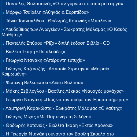
Παντελής Θαλασσινός «Όταν γυρνώ στο σπίτι μου αργά»
Μόρφω Τσαϊρέλη «Αθηνάς & Ευριπίδου»
Τάνια Τσανακλίδου - Θοδωρής Κοτονιάς «Μπαλόνι»
Λουδοβίκος των Ανωγείων - Σωκράτης Μάλαμας «Ο Κακός
Μαθητής»
Παντελής Σπύρου «Ρίζα» διπλή έκδοση Βιβλίο - CD
Βιολέτα Ίκαρη «Πεταλούδες»
Γεωργία Νταγάκη «Aπέραντη ευτυχία»
Γιώργος Καζαντζής - Ασπασία Στρατηγού «Μοιραία
Κοιμωμένη»
Φωτεινή Βελεσιώτου «Άδεια Βαλίτσα»
Μάκης Σεβίλογλου - Βασίλης Λέκκας «Ναυαγός μονάχος»
Γεωργία Νταγάκη «Πώς να τον πούμε τον Έρωτα σήμερα;»
Λαμπρινή Καρακώστα - Σωκράτης Μάλαμας «Ο ναύτης»
Γιώργος Μίχας «Με Παρτενέρ τη Σελήνη»
Θοδωρής Κοτονιάς - Βιολέτα Ίκαρη «Εκτός Χρόνου»
Η Γεωργία Νταγάκη συναντά τον Βασίλη Σκουλά στο