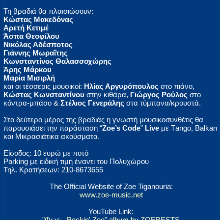
Τη βραδιά θα πλαισιώσουν:
Κώστας Μακεδόνας
Αρετή Κετιμέ
Άσπα Θεοφίλου
Νικόλας Αδέσποτος
Γιάννης Μωραΐτης
Κωνσταντίνος Θαλασσοχώρης
Άρης Μάρκου
Μαρία Μισιρλή
και οι τέσσερις μουσικοί:
Ηλίας Αργυρόπουλος
στο πιάνο,
Κώστας Κωνσταντίνου
στην κιθάρα,
Γιώργος Ρούλος
στο
κόντρα-μπάσο &
Στέλιος Γενεράλης
στα τύμπανα/κρουστά.
Στο δεύτερο μέρος της βραδιάς η γνωστή μουσικοσυνθέτις θα
παρουσιάσει την παράσταση “
Zoe’s Code
”
Live
με Τango, Balkan
και Μικρασιάτικα ακούσματα.
Είσοδος: 10 ευρώ με ποτό
Parking με ειδική τιμή έναντι του Πολυχώρου
Τηλ. Κρατήσεων: 210-8673655
The Official Website of Zoe Tiganouria:
www.zoe-music.net
YouTube Link:
"Φως - Rockin' Zoe" album by ZOEBESTS