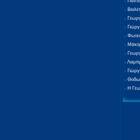
Παντε
Βιολέ
Γεωργ
Γιώργ
Φωτει
Μάκης
Γεωργ
Λαμπρ
Γιώργ
Θοδωρ
Η Γεω