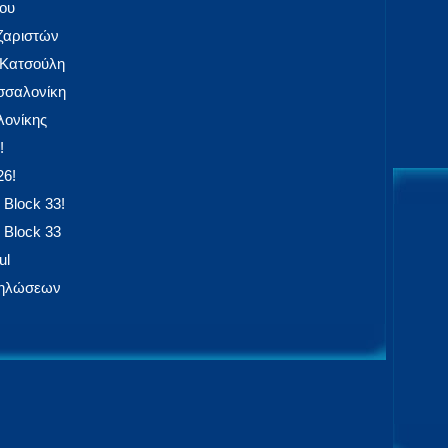
ίου
αζαριστών
 Κατσούλη
εσσαλονίκη
ονίκης
!
26!
 Block 33!
 Block 33
ul
δηλώσεων