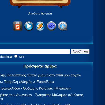
Ακούστε ζωντανά
ohosfm.gr
web
Πρόσφατα άρθρα
λής Θαλασσινός «Όταν γυρνώ στο σπίτι μου αργά»
 Τσαϊρέλη «Αθηνάς & Ευριπίδου»
 Τσανακλίδου - Θοδωρής Κοτονιάς «Μπαλόνι»
βίκος των Ανωγείων - Σωκράτης Μάλαμας «Ο Κακός
ς»