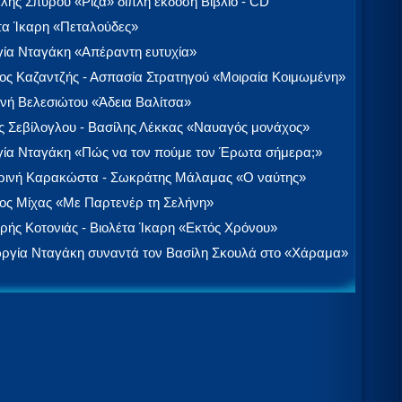
λής Σπύρου «Ρίζα» διπλή έκδοση Βιβλίο - CD
τα Ίκαρη «Πεταλούδες»
ία Νταγάκη «Aπέραντη ευτυχία»
ος Καζαντζής - Ασπασία Στρατηγού «Μοιραία Κοιμωμένη»
νή Βελεσιώτου «Άδεια Βαλίτσα»
 Σεβίλογλου - Βασίλης Λέκκας «Ναυαγός μονάχος»
ία Νταγάκη «Πώς να τον πούμε τον Έρωτα σήμερα;»
ινή Καρακώστα - Σωκράτης Μάλαμας «Ο ναύτης»
ος Μίχας «Με Παρτενέρ τη Σελήνη»
ής Κοτονιάς - Βιολέτα Ίκαρη «Εκτός Χρόνου»
ργία Νταγάκη συναντά τον Βασίλη Σκουλά στο «Χάραμα»