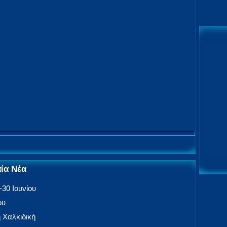
αία Νέα
30 Ιουνίου
ου
 Χαλκιδική