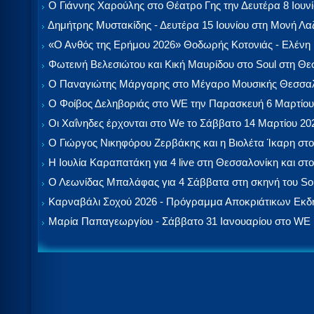
Ο Γιάννης Χαρούλης στο Θέατρο Γης την Δευτέρα 8 Ιουν
Δημήτρης Μυστακίδης - Δευτέρα 15 Ιουνίου στη Μονή Λ
«Ο Ανθός της Ερήμου 2026» Θοδωρής Κοτονιάς - Ελένη
Φωτεινή Βελεσιώτου και Κική Μαυρίδου στο Soul στη Θ
Ο Παναγιώτης Μάργαρης στο Μέγαρο Μουσικής Θεσσαλ
Ο Φοίβος Δεληβοριάς στο WE την Παρασκευή 6 Μαρτίου
Οι Χαΐνηδες έρχονται στο We το Σάββατο 14 Μαρτίου 20
Ο Γιώργος Νικηφόρου Ζερβάκης και η Βιολέτα Ίκαρη στο
Η Ιουλία Καραπατάκη για 4 live στη Θεσσαλονίκη και στο
Ο Λεωνίδας Μπαλάφας για 4 Σάββατα στη σκηνή του So
Καρναβάλι Σοχού 2026 - Πρόγραμμα Αποκριάτικων Εκ
Μαρία Παπαγεωργίου - Σάββατο 31 Ιανουαρίου στο WE