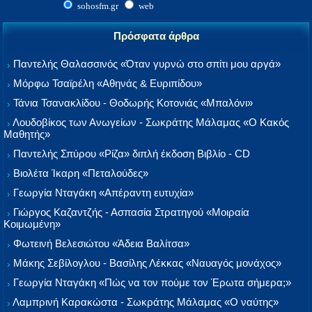
sohosfm.gr
web
Πρόσφατα άρθρα
Παντελής Θαλασσινός «Όταν γυρνώ στο σπίτι μου αργά»
Μόρφω Τσαϊρέλη «Αθηνάς & Ευριπίδου»
Τάνια Τσανακλίδου - Θοδωρής Κοτονιάς «Μπαλόνι»
Λουδοβίκος των Ανωγείων - Σωκράτης Μάλαμας «Ο Κακός
Μαθητής»
Παντελής Σπύρου «Ρίζα» διπλή έκδοση Βιβλίο - CD
Βιολέτα Ίκαρη «Πεταλούδες»
Γεωργία Νταγάκη «Aπέραντη ευτυχία»
Γιώργος Καζαντζής - Ασπασία Στρατηγού «Μοιραία
Κοιμωμένη»
Φωτεινή Βελεσιώτου «Άδεια Βαλίτσα»
Μάκης Σεβίλογλου - Βασίλης Λέκκας «Ναυαγός μονάχος»
Γεωργία Νταγάκη «Πώς να τον πούμε τον Έρωτα σήμερα;»
Λαμπρινή Καρακώστα - Σωκράτης Μάλαμας «Ο ναύτης»