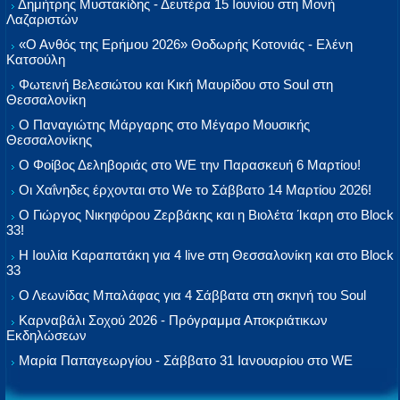
Δημήτρης Μυστακίδης - Δευτέρα 15 Ιουνίου στη Μονή
Λαζαριστών
«Ο Ανθός της Ερήμου 2026» Θοδωρής Κοτονιάς - Ελένη
Κατσούλη
Φωτεινή Βελεσιώτου και Κική Μαυρίδου στο Soul στη
Θεσσαλονίκη
Ο Παναγιώτης Μάργαρης στο Μέγαρο Μουσικής
Θεσσαλονίκης
Ο Φοίβος Δεληβοριάς στο WE την Παρασκευή 6 Μαρτίου!
Οι Χαΐνηδες έρχονται στο We το Σάββατο 14 Μαρτίου 2026!
Ο Γιώργος Νικηφόρου Ζερβάκης και η Βιολέτα Ίκαρη στο Block
33!
Η Ιουλία Καραπατάκη για 4 live στη Θεσσαλονίκη και στο Block
33
Ο Λεωνίδας Μπαλάφας για 4 Σάββατα στη σκηνή του Soul
Καρναβάλι Σοχού 2026 - Πρόγραμμα Αποκριάτικων
Εκδηλώσεων
Μαρία Παπαγεωργίου - Σάββατο 31 Ιανουαρίου στο WE