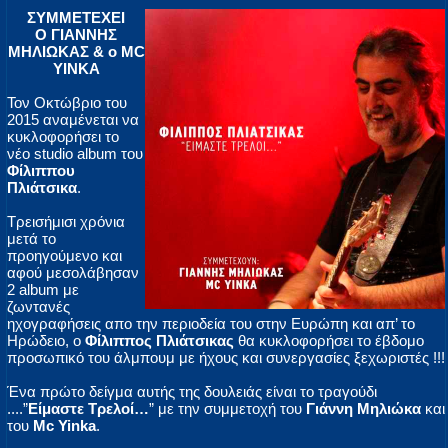
ΣΥΜΜΕΤΕΧΕΙ
Ο ΓΙΑΝΝΗΣ
ΜΗΛΙΩΚΑΣ & o ΜC
YINKA
Τον Οκτώβριο του
2015 αναμένεται να
κυκλοφορήσει το
νέο studio album του
Φίλιππου
Πλιάτσικα
.
Τρεισήμισι χρόνια
μετά το
προηγούμενο και
αφού μεσολάβησαν
2 album με
ζωντανές
ηχογραφήσεις απo την περιοδεία του στην Ευρώπη και απ’ το
Ηρώδειο, ο
Φίλιππος Πλιάτσικας
θα κυκλοφορήσει το έβδομο
προσωπικό του άλμπουμ με ήχους και συνεργασίες ξεχωριστές !!!
Ένα πρώτο δείγμα αυτής της δουλειάς είναι το τραγούδι
....”
Είμαστε Τρελοί…
” με την συμμετοχή του
Γιάννη Μηλιώκα
και
του
Mc Yinka
.