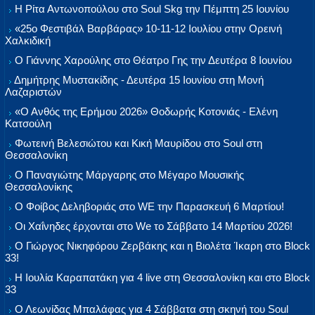
Η Ρίτα Αντωνοπούλου στο Soul Skg την Πέμπτη 25 Ιουνίου
«25ο Φεστιβάλ Βαρβάρας» 10-11-12 Ιουλίου στην Ορεινή
Χαλκιδική
Ο Γιάννης Χαρούλης στο Θέατρο Γης την Δευτέρα 8 Ιουνίου
Δημήτρης Μυστακίδης - Δευτέρα 15 Ιουνίου στη Μονή
Λαζαριστών
«Ο Ανθός της Ερήμου 2026» Θοδωρής Κοτονιάς - Ελένη
Κατσούλη
Φωτεινή Βελεσιώτου και Κική Μαυρίδου στο Soul στη
Θεσσαλονίκη
Ο Παναγιώτης Μάργαρης στο Μέγαρο Μουσικής
Θεσσαλονίκης
Ο Φοίβος Δεληβοριάς στο WE την Παρασκευή 6 Μαρτίου!
Οι Χαΐνηδες έρχονται στο We το Σάββατο 14 Μαρτίου 2026!
Ο Γιώργος Νικηφόρου Ζερβάκης και η Βιολέτα Ίκαρη στο Block
33!
Η Ιουλία Καραπατάκη για 4 live στη Θεσσαλονίκη και στο Block
33
Ο Λεωνίδας Μπαλάφας για 4 Σάββατα στη σκηνή του Soul