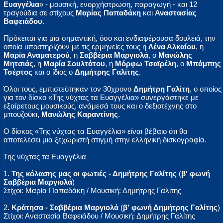
Ευαγγέλια
» - μουσική, ενορχήστρωση, παραγωγή - και 12
τραγούδια σε στίχους
Μαρίας Παπαδάκη
και
Αναστασίας
Βαφειάδου
.
Πρόκειται για μια σημαντική, όσο και ενδιαφέρουσα δουλειά, την
οποία υποστηρίζουν με τις ερμηνείες τους η
Λένα Αλκαίου
, η
Μαρία Αναματερού
, η
Σαββέρια Μαργιολά
, ο
Μανώλης
Μητσιάς
, η
Μαρία Σουλτάτου
, η
Μόρφω Τσαϊρέλη
, ο
Μπάμπης
Τσέρτος
και ο ίδιος ο
Δημήτρης Γαλίτης
.
Όλοι τους, εμπιστεύτηκαν τον 30χρονο
Δημήτρη Γαλίτη
, ο οποίος
για τον δίσκο «Της νύχτας τα Ευαγγέλια» συνεργάστηκε με
εξαίρετους μουσικούς, ανάμεσά τους και ο δεξιοτέχνης στο
μπουζούκι,
Μανώλης Καραντίνης
.
Ο δίσκος «Της νύχτας τα Ευαγγέλια» είναι βέβαιο ότι θα
αποτελέσει μια ξεχωριστή στιγμή στην ελληνική δισκογραφία.
Της νύχτας τα Ευαγγέλια
1.
Της κόλασης μας οι φωτιές - Δημήτρης Γαλίτης
(
β' φωνή
Σαββέρια Μαργιολά
)
Στίχοι: Μαρία Παπαδάκη / Μουσική: Δημήτρης Γαλίτης
2.
Κράτησα - Σαββέρια Μαργιολά
(
β' φωνή Δημήτρης Γαλίτης
)
Στίχοι: Αναστασία Βαφειάδου / Μουσική: Δημήτρης Γαλίτης