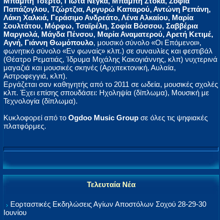
Μπάμπη Τσέρτο, Γιώτα Νέγκα, Μπάμπη Στόκα, Σοφία
Παπάζογλου, Τζώρτζια, Αργυρώ Καπαρού, Αντώνη Ρεπάνη,
Λάκη Χαλκιά, Γεράσιμο Ανδρεάτο, Λένα Αλκαίου, Μαρία
Σουλτάτου, Μόρφω, Τσαϊρέλη, Σοφία Βόσσου, Σαββέρια
Μαργιολά, Μάγδα Πένσου, Μαρία Αναματερού, Αρετή Κετιμέ,
Αγνή, Γιάννη Θωμόπουλο
, μουσικό σύνολο «Οι Επόμενοι»,
φωνητικό σύνολο «Εν φωναίς» κλπ.) σε συναυλίες και φεστιβάλ
(Θέατρο Ρεματιάς, Ίδρυμα Μιχάλης Κακογιάννης, κλπ) νυχτερινά
μαγαζιά και μουσικές σκηνές (Αρχιτεκτονική, Αυλαία,
Αστροφεγγιά, κλπ).
Εργάζεται σαν καθηγητής από το 2011 σε ωδεία, μουσικές σχολές
κλπ. Έχει επίσης σπουδάσει: Ηχοληψία (δίπλωμα), Μουσική με
Τεχνολογία (δίπλωμα).
Κυκλοφορεί από το
Ogdoo Music Group
σε όλες τις ψηφιακές
πλατφόρμες.
Τελευταία Νέα
Εορταστικές Εκδηλώσεις Αγίων Αποστόλων Σοχού 28-29-30
Ιουνίου