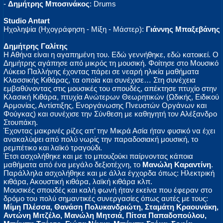
-
Δημήτρης Μποσινάκος
: Drums
Studio Antart
Ηχοληψία (Ηχογράφηση - Μίξη - Μάστερ):
Γιάννης Μπαξεβάνης
Δημήτρης Γαλίτης
Η Αθήνα είναι η αγαπημένη του. Εδώ γεννήθηκε, εδώ κατοικεί. Ο
Δημήτρης αγάπησε από μικρός τη μουσική. Φοίτησε στο Μουσικό
Λύκειο Παλλήνης έχοντας πάρει σε νεαρή ηλικία μαθήματα
Κλασσικής Κιθάρας, τα οποία και συνέχισε… Στη συνέχεια
εμβαθύνοντας στις μουσικές του σπουδές, απέκτησε πτυχίο στην
Κλασική Κιθάρα, πτυχία Ανώτερων Θεωρητικών (Ωδικής, Ειδικού
Αρμονίας, Αντίστιξης, Ενοργάνωσης Πνευστών Οργάνων και
Φούγκας) και συνέχισε την Σύνθεση με καθηγητή τον Αλέξανδρο
Στουπάκη.
Έχοντας μακρινές ρίζες απ’ την Μικρά Ασία ήταν φυσικό να έχει
ανακαλύψει από πολύ νωρίς την παραδοσιακή μουσική, το
ρεμπέτικο και λαϊκό τραγούδι.
Έτσι ασχολήθηκε και με το μπουζούκι παίρνοντας κάποια
μαθήματα από ένα μεγάλο δεξιοτέχνη, το
Μανώλη Καραντίνη
.
Παράλληλα ασχολήθηκε και με άλλα έγχορδα όπως: Ηλεκτρική
κιθάρα, Ακουστική κιθάρα, λαϊκή κιθάρα κλπ.
Μουσικές σπουδές και καλή φωνή ήταν εκείνα που έφεραν στο
δρόμο του πολύ σημαντικές συνεργασίες όπως αυτές με τους:
Μίμη Πλέσσα, Θανάση Πολυκανδριώτη, Σταμάτη Κραουνάκη,
Αντώνη Μιτζέλο, Μανώλη Μητσιά, Πίτσα Παπαδοπούλου,