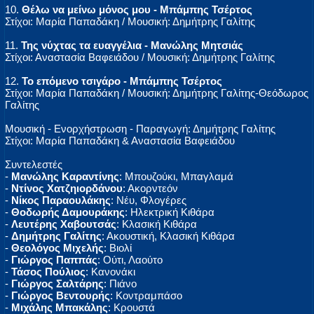
10.
Θέλω να μείνω μόνος μου - Μπάμπης Τσέρτος
Στίχοι: Μαρία Παπαδάκη / Μουσική: Δημήτρης Γαλίτης
11.
Της νύχτας τα ευαγγέλια - Μανώλης Μητσιάς
Στίχοι: Αναστασία Βαφειάδου / Μουσική: Δημήτρης Γαλίτης
12.
Το επόμενο τσιγάρο - Μπάμπης Τσέρτος
Στίχοι: Μαρία Παπαδάκη / Μουσική: Δημήτρης Γαλίτης-Θεόδωρος
Γαλίτης
Μουσική - Ενορχήστρωση - Παραγωγή: Δημήτρης Γαλίτης
Στίχοι: Μαρία Παπαδάκη & Αναστασία Βαφειάδου
Συντελεστές
-
Μανώλης Καραντίνης
: Μπουζούκι, Μπαγλαμά
-
Ντίνος Χατζηιορδάνου
: Ακορντεόν
-
Νίκος Παραουλάκης
: Νέυ, Φλογέρες
-
Θοδωρής Δαμουράκης
: Ηλεκτρική Κιθάρα
-
Λευτέρης Χαβουτσάς
: Κλασική Κιθάρα
-
Δημήτρης Γαλίτης
: Ακουστική, Κλασική Κιθάρα
-
Θεολόγος Μιχελής
: Βιολί
-
Γιώργος Παππάς
: Ούτι, Λαούτο
-
Τάσος Πούλιος
: Κανονάκι
-
Γιώργος Σαλτάρης
: Πιάνο
-
Γιώργος Βεντουρής
: Κοντραμπάσο
-
Μιχάλης Μπακάλης
: Κρουστά