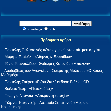
sohosfm.gr
web
Πρόσφατα άρθρα
Παντελής Θαλασσινός «Όταν γυρνώ στο σπίτι μου αργά»
Μόρφω Τσαϊρέλη «Αθηνάς & Ευριπίδου»
Τάνια Τσανακλίδου - Θοδωρής Κοτονιάς «Μπαλόνι»
Λουδοβίκος των Ανωγείων - Σωκράτης Μάλαμας «Ο Κακός
Μαθητής»
Παντελής Σπύρου «Ρίζα» διπλή έκδοση Βιβλίο - CD
Βιολέτα Ίκαρη «Πεταλούδες»
Γεωργία Νταγάκη «Aπέραντη ευτυχία»
Γιώργος Καζαντζής - Ασπασία Στρατηγού «Μοιραία
Κοιμωμένη»