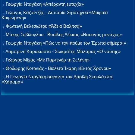
Γεωργία Νταγάκη «Aπέραντη ευτυχία»
Γιώργος Καζαντζής - Ασπασία Στρατηγού «Μοιραία
Κοιμωμένη»
Φωτεινή Βελεσιώτου «Άδεια Βαλίτσα»
Μάκης Σεβίλογλου - Βασίλης Λέκκας «Ναυαγός μονάχος»
Γεωργία Νταγάκη «Πώς να τον πούμε τον Έρωτα σήμερα;»
Λαμπρινή Καρακώστα - Σωκράτης Μάλαμας «Ο ναύτης»
Γιώργος Μίχας «Με Παρτενέρ τη Σελήνη»
Θοδωρής Κοτονιάς - Βιολέτα Ίκαρη «Εκτός Χρόνου»
Η Γεωργία Νταγάκη συναντά τον Βασίλη Σκουλά στο
«Χάραμα»