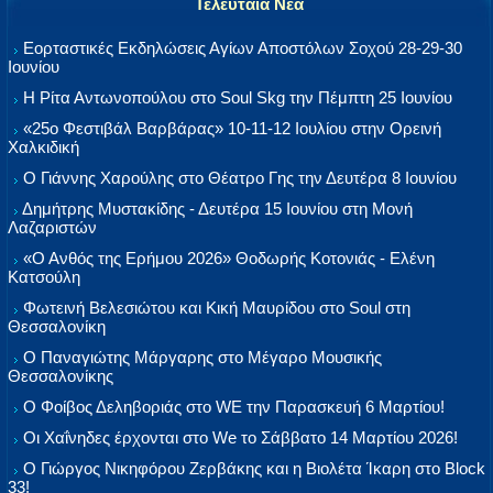
Τελευταία Νέα
Εορταστικές Εκδηλώσεις Αγίων Αποστόλων Σοχού 28-29-30
Ιουνίου
Η Ρίτα Αντωνοπούλου στο Soul Skg την Πέμπτη 25 Ιουνίου
«25ο Φεστιβάλ Βαρβάρας» 10-11-12 Ιουλίου στην Ορεινή
Χαλκιδική
Ο Γιάννης Χαρούλης στο Θέατρο Γης την Δευτέρα 8 Ιουνίου
Δημήτρης Μυστακίδης - Δευτέρα 15 Ιουνίου στη Μονή
Λαζαριστών
«Ο Ανθός της Ερήμου 2026» Θοδωρής Κοτονιάς - Ελένη
Κατσούλη
Φωτεινή Βελεσιώτου και Κική Μαυρίδου στο Soul στη
Θεσσαλονίκη
Ο Παναγιώτης Μάργαρης στο Μέγαρο Μουσικής
Θεσσαλονίκης
Ο Φοίβος Δεληβοριάς στο WE την Παρασκευή 6 Μαρτίου!
Οι Χαΐνηδες έρχονται στο We το Σάββατο 14 Μαρτίου 2026!
Ο Γιώργος Νικηφόρου Ζερβάκης και η Βιολέτα Ίκαρη στο Block
33!