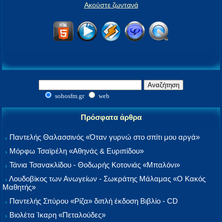
Ακούστε ζωντανά
sohosfm.gr
web
Πρόσφατα άρθρα
Παντελής Θαλασσινός «Όταν γυρνώ στο σπίτι μου αργά»
Μόρφω Τσαϊρέλη «Αθηνάς & Ευριπίδου»
Τάνια Τσανακλίδου - Θοδωρής Κοτονιάς «Μπαλόνι»
Λουδοβίκος των Ανωγείων - Σωκράτης Μάλαμας «Ο Κακός
Μαθητής»
Παντελής Σπύρου «Ρίζα» διπλή έκδοση Βιβλίο - CD
Βιολέτα Ίκαρη «Πεταλούδες»