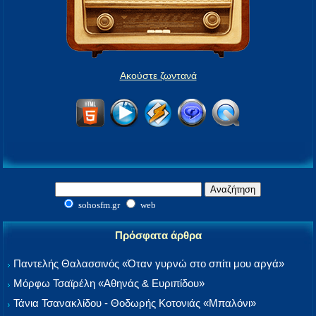
Ακούστε ζωντανά
sohosfm.gr
web
Πρόσφατα άρθρα
Παντελής Θαλασσινός «Όταν γυρνώ στο σπίτι μου αργά»
Μόρφω Τσαϊρέλη «Αθηνάς & Ευριπίδου»
Τάνια Τσανακλίδου - Θοδωρής Κοτονιάς «Μπαλόνι»