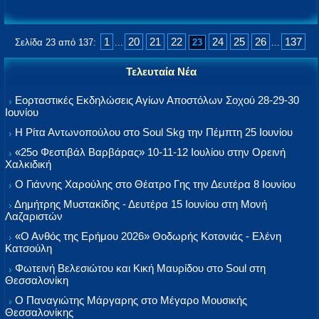
1
20
21
22
24
25
26
137
Σελίδα 23 από 137:
...
23
...
Τελευταία Νέα
Εορταστικές Εκδηλώσεις Αγίων Αποστόλων Σοχού 28-29-30
Ιουνίου
Η Ρίτα Αντωνοπούλου στο Soul Skg την Πέμπτη 25 Ιουνίου
«25ο Φεστιβάλ Βαρβάρας» 10-11-12 Ιουλίου στην Ορεινή
Χαλκιδική
Ο Γιάννης Χαρούλης στο Θέατρο Γης την Δευτέρα 8 Ιουνίου
Δημήτρης Μυστακίδης - Δευτέρα 15 Ιουνίου στη Μονή
Λαζαριστών
«Ο Ανθός της Ερήμου 2026» Θοδωρής Κοτονιάς - Ελένη
Κατσούλη
Φωτεινή Βελεσιώτου και Κική Μαυρίδου στο Soul στη
Θεσσαλονίκη
Ο Παναγιώτης Μάργαρης στο Μέγαρο Μουσικής
Θεσσαλονίκης