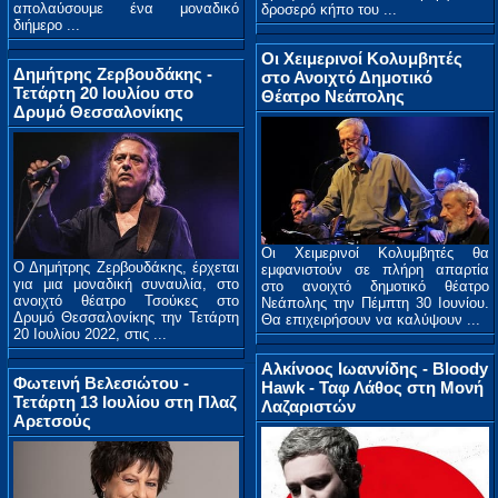
απολαύσουμε ένα μοναδικό
δροσερό κήπο του ...
διήμερο ...
Οι Χειμερινοί Κολυμβητές
Δημήτρης Ζερβουδάκης -
στο Ανοιχτό Δημοτικό
Τετάρτη 20 Ιουλίου στο
Θέατρο Νεάπολης
Δρυμό Θεσσαλονίκης
Οι Χειμερινοί Κολυμβητές θα
Ο Δημήτρης Ζερβουδάκης, έρχεται
εμφανιστούν σε πλήρη απαρτία
για μια μοναδική συναυλία, στο
στο ανοιχτό δημοτικό θέατρο
ανοιχτό θέατρο Τσούκες στο
Νεάπολης την Πέμπτη 30 Ιουνίου.
Δρυμό Θεσσαλονίκης την Τετάρτη
Θα επιχειρήσουν να καλύψουν ...
20 Ιουλίου 2022, στις ...
Αλκίνοος Ιωαννίδης - Bloody
Φωτεινή Βελεσιώτου -
Hawk - Ταφ Λάθος στη Μονή
Τετάρτη 13 Ιουλίου στη Πλαζ
Λαζαριστών
Αρετσούς