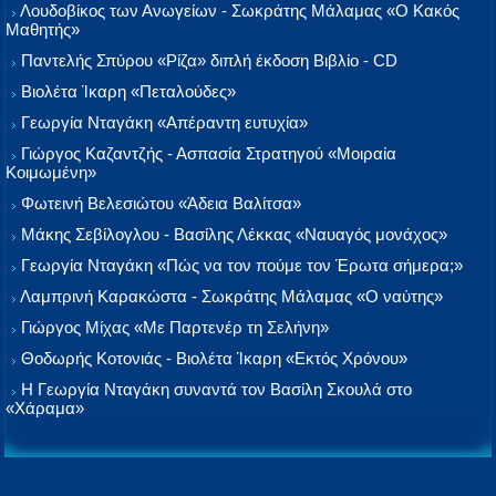
Λουδοβίκος των Ανωγείων - Σωκράτης Μάλαμας «Ο Κακός
Μαθητής»
Παντελής Σπύρου «Ρίζα» διπλή έκδοση Βιβλίο - CD
Βιολέτα Ίκαρη «Πεταλούδες»
Γεωργία Νταγάκη «Aπέραντη ευτυχία»
Γιώργος Καζαντζής - Ασπασία Στρατηγού «Μοιραία
Κοιμωμένη»
Φωτεινή Βελεσιώτου «Άδεια Βαλίτσα»
Μάκης Σεβίλογλου - Βασίλης Λέκκας «Ναυαγός μονάχος»
Γεωργία Νταγάκη «Πώς να τον πούμε τον Έρωτα σήμερα;»
Λαμπρινή Καρακώστα - Σωκράτης Μάλαμας «Ο ναύτης»
Γιώργος Μίχας «Με Παρτενέρ τη Σελήνη»
Θοδωρής Κοτονιάς - Βιολέτα Ίκαρη «Εκτός Χρόνου»
Η Γεωργία Νταγάκη συναντά τον Βασίλη Σκουλά στο
«Χάραμα»