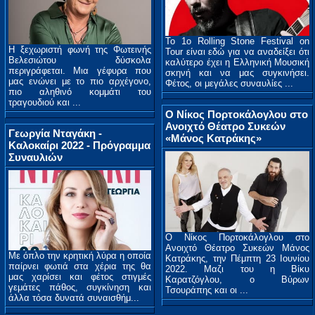
To 1o Rolling Stone Festival on
Η ξεχωριστή φωνή της Φωτεινής
Tour είναι εδώ για να αναδείξει ότι
Βελεσιώτου δύσκολα
καλύτερο έχει η Ελληνική Μουσική
περιγράφεται. Μια γέφυρα που
σκηνή και να μας συγκινήσει.
μας ενώνει με το πιο αρχέγονο,
Φέτος, οι μεγάλες συναυλίες ...
πιο αληθινό κομμάτι του
τραγουδιού και ...
Ο Νίκος Πορτοκάλογλου στο
Ανοιχτό Θέατρο Συκεών
Γεωργία Νταγάκη -
«Μάνος Κατράκης»
Kαλοκαίρι 2022 - Πρόγραμμα
Συναυλιών
Ο Νίκος Πορτοκάλογλου στο
Ανοιχτό Θέατρο Συκεών Μάνος
Με όπλο την κρητική λύρα η οποία
Κατράκης, την Πέμπτη 23 Ιουνίου
παίρνει φωτιά στα χέρια της θα
2022. Μαζι του η Βίκυ
μας χαρίσει και φέτος στιγμές
Καρατζόγλου, ο Βύρων
γεμάτες πάθος, συγκίνηση και
Τσουράπης και οι ...
άλλα τόσα δυνατά συναισθήμ...