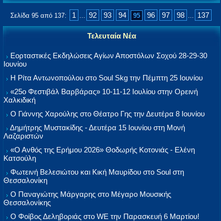
1
92
93
94
96
97
98
137
Σελίδα 95 από 137:
...
95
...
Τελευταία Νέα
Εορταστικές Εκδηλώσεις Αγίων Αποστόλων Σοχού 28-29-30
Ιουνίου
Η Ρίτα Αντωνοπούλου στο Soul Skg την Πέμπτη 25 Ιουνίου
«25ο Φεστιβάλ Βαρβάρας» 10-11-12 Ιουλίου στην Ορεινή
Χαλκιδική
Ο Γιάννης Χαρούλης στο Θέατρο Γης την Δευτέρα 8 Ιουνίου
Δημήτρης Μυστακίδης - Δευτέρα 15 Ιουνίου στη Μονή
Λαζαριστών
«Ο Ανθός της Ερήμου 2026» Θοδωρής Κοτονιάς - Ελένη
Κατσούλη
Φωτεινή Βελεσιώτου και Κική Μαυρίδου στο Soul στη
Θεσσαλονίκη
Ο Παναγιώτης Μάργαρης στο Μέγαρο Μουσικής
Θεσσαλονίκης
Ο Φοίβος Δεληβοριάς στο WE την Παρασκευή 6 Μαρτίου!