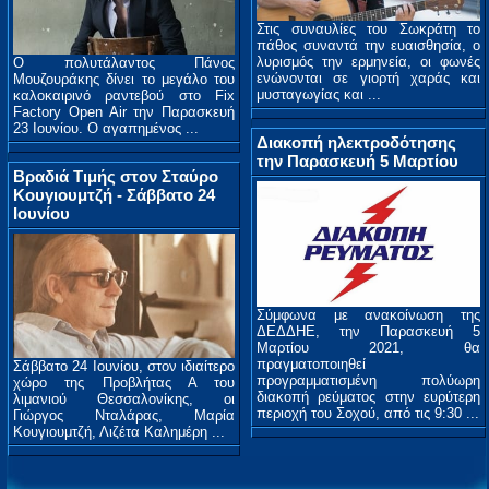
Στις συναυλίες του Σωκράτη το
πάθος συναντά την ευαισθησία, ο
λυρισμός την ερμηνεία, οι φωνές
Ο πολυτάλαντος Πάνος
ενώνονται σε γιορτή χαράς και
Μουζουράκης δίνει το μεγάλο του
μυσταγωγίας και ...
καλοκαιρινό ραντεβού στο Fix
Factory Οpen Air την Παρασκευή
23 Ιουνίου. Ο αγαπημένος ...
Διακοπή ηλεκτροδότησης
την Παρασκευή 5 Μαρτίου
Βραδιά Τιμής στον Σταύρο
Κουγιουμτζή - Σάββατο 24
Ιουνίου
Σύμφωνα με ανακοίνωση της
ΔΕΔΔΗΕ, την Παρασκευή 5
Μαρτίου 2021, θα
πραγματοποιηθεί
Σάββατο 24 Ιουνίου, στον ιδιαίτερο
προγραμματισμένη πολύωρη
χώρο της Προβλήτας Α του
διακοπή ρεύματος στην ευρύτερη
λιμανιού Θεσσαλονίκης, οι
περιοχή του Σοχού, από τις 9:30 ...
Γιώργος Νταλάρας, Μαρία
Κουγιουμτζή, Λιζέτα Καλημέρη ...