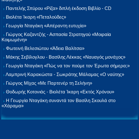
Παντελής Σπύρου «Ρίζα» διπλή έκδοση Βιβλίο - CD
Βιολέτα Ίκαρη «Πεταλούδες»
Γεωργία Νταγάκη «Aπέραντη ευτυχία»
Γιώργος Καζαντζής - Ασπασία Στρατηγού «Μοιραία
Κοιμωμένη»
Φωτεινή Βελεσιώτου «Άδεια Βαλίτσα»
Μάκης Σεβίλογλου - Βασίλης Λέκκας «Ναυαγός μονάχος»
Γεωργία Νταγάκη «Πώς να τον πούμε τον Έρωτα σήμερα;»
Λαμπρινή Καρακώστα - Σωκράτης Μάλαμας «Ο ναύτης»
Γιώργος Μίχας «Με Παρτενέρ τη Σελήνη»
Θοδωρής Κοτονιάς - Βιολέτα Ίκαρη «Εκτός Χρόνου»
Η Γεωργία Νταγάκη συναντά τον Βασίλη Σκουλά στο
«Χάραμα»