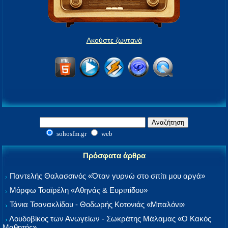
Ακούστε ζωντανά
sohosfm.gr
web
Πρόσφατα άρθρα
Παντελής Θαλασσινός «Όταν γυρνώ στο σπίτι μου αργά»
Μόρφω Τσαϊρέλη «Αθηνάς & Ευριπίδου»
Τάνια Τσανακλίδου - Θοδωρής Κοτονιάς «Μπαλόνι»
Λουδοβίκος των Ανωγείων - Σωκράτης Μάλαμας «Ο Κακός
Μαθητής»