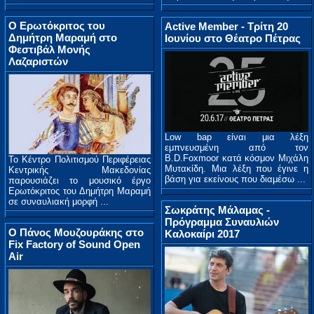
Ο Ερωτόκριτος του
Active Member - Τρίτη 20
Δημήτρη Μαραμή στο
Ιουνίου στο Θέατρο Πέτρας
Φεστιβάλ Μονής
Λαζαριστών
Low bap είναι μια λέξη
εμπνευσμένη από τον
B.D.Foxmoor κατά κόσμον Μιχάλη
Το Κέντρο Πολιτισμού Περιφέρειας
Μυτακίδη. Μια λέξη που έγινε η
Κεντρικής Μακεδονίας
βάση για εκείνους που διαμέσω ...
παρουσιάζει το μουσικό έργο
Ερωτόκριτος του Δημήτρη Μαραμή
σε συναυλιακή μορφή ...
Σωκράτης Μάλαμας -
Πρόγραμμα Συναυλιών
O Πάνος Μουζουράκης στο
Καλοκαίρι 2017
Fix Factory of Sound Open
Air