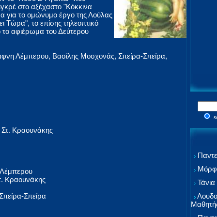
ιγκρέ στο αξέχαστο "Κόκκινα
έμα για το ομώνυμο έργο της Λούλας
ι Τώρα", το επίσης τηλεοπτικό
ό το αφιέρωμα του Δεύτερου
άφνη Λέμπερου, Βασίλης Μοσχονάς, Σπείρα-Σπείρα,
s
Στ. Κραουνάκης
Παντε
Μόρφω
 Λέμπερου
τ. Κραουνάκης
Τάνια
Λουδο
Σπείρα-Σπείρα
Μαθητή