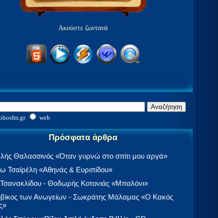
Ακούστε ζωντανά
ohosfm.gr
web
Πρόσφατα άρθρα
λής Θαλασσινός «Όταν γυρνώ στο σπίτι μου αργά»
 Τσαϊρέλη «Αθηνάς & Ευριπίδου»
 Τσανακλίδου - Θοδωρής Κοτονιάς «Μπαλόνι»
βίκος των Ανωγείων - Σωκράτης Μάλαμας «Ο Κακός
ς»