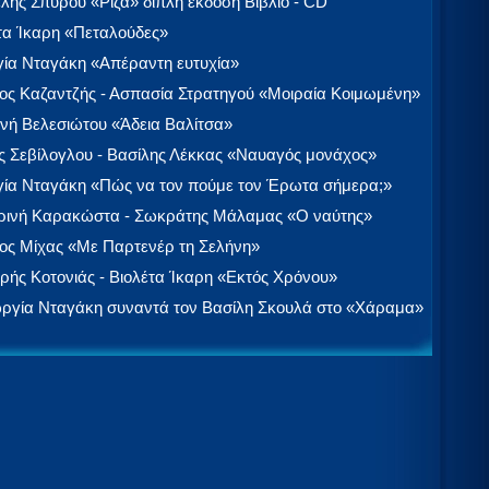
λής Σπύρου «Ρίζα» διπλή έκδοση Βιβλίο - CD
τα Ίκαρη «Πεταλούδες»
ία Νταγάκη «Aπέραντη ευτυχία»
ος Καζαντζής - Ασπασία Στρατηγού «Μοιραία Κοιμωμένη»
νή Βελεσιώτου «Άδεια Βαλίτσα»
 Σεβίλογλου - Βασίλης Λέκκας «Ναυαγός μονάχος»
ία Νταγάκη «Πώς να τον πούμε τον Έρωτα σήμερα;»
ινή Καρακώστα - Σωκράτης Μάλαμας «Ο ναύτης»
ος Μίχας «Με Παρτενέρ τη Σελήνη»
ής Κοτονιάς - Βιολέτα Ίκαρη «Εκτός Χρόνου»
ργία Νταγάκη συναντά τον Βασίλη Σκουλά στο «Χάραμα»