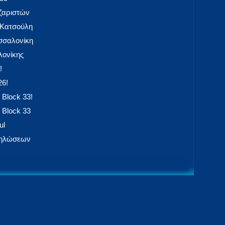
αζαριστών
 Κατσούλη
εσσαλονίκη
ονίκης
!
26!
 Block 33!
 Block 33
ul
δηλώσεων