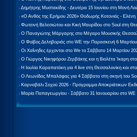
Δημήτρης Μυστακίδης - Δευτέρα 15 Ιουνίου στη Μονή Λ
«Ο Ανθός της Ερήμου 2026» Θοδωρής Κοτονιάς - Ελένη
Φωτεινή Βελεσιώτου και Κική Μαυρίδου στο Soul στη Θ
Ο Παναγιώτης Μάργαρης στο Μέγαρο Μουσικής Θεσσαλ
Ο Φοίβος Δεληβοριάς στο WE την Παρασκευή 6 Μαρτίου
Οι Χαΐνηδες έρχονται στο We το Σάββατο 14 Μαρτίου 20
Ο Γιώργος Νικηφόρου Ζερβάκης και η Βιολέτα Ίκαρη στο
Η Ιουλία Καραπατάκη για 4 live στη Θεσσαλονίκη και στο
Ο Λεωνίδας Μπαλάφας για 4 Σάββατα στη σκηνή του So
Καρναβάλι Σοχού 2026 - Πρόγραμμα Αποκριάτικων Εκ
Μαρία Παπαγεωργίου - Σάββατο 31 Ιανουαρίου στο WE