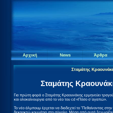
Αρχική
News
Άρθρα
Σταμάτης Κραουνάκ
Σταμάτης Κραουνάκ
Για πρώτη φορά ο Σταμάτης Κραουνάκης ερμηνεύει τραγού
και ολοκαίνουργια από το νέο του cd «Πόσο σ΄αγαπώ».
Το νέο άλμπουμ έρχεται να διαδεχτεί το "Πεθαίνοντας στην
δεκαοκτώ κομμάτια στο σύνολο. Μέσα από αυτά ξεχωρίζου