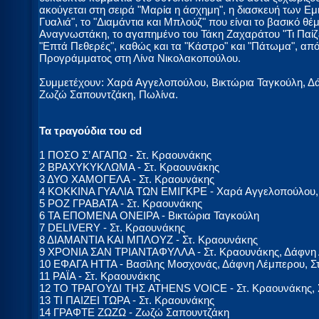
ακούγεται στη σειρά "Μαρία η άσχημη", η διασκευή των Εμ
Γυαλιά", το "Διαμάντια και Μπλούζ" που είναι το βασικό θ
Αναγνωστάκη, το αγαπημένο του Τάκη Ζαχαράτου "Τι Παίζε
"Επτά Πεθερές", καθώς και τα "Κάστρο" και "Πάτωμα", απ
Προγράμματος στη Λίνα Νικολακοπούλου.
Συμμετέχουν: Χαρά Αγγελοπούλου, Βικτώρια Ταγκούλη, Δ
Ζωζώ Σαπουντζάκη, Πωλίνα.
Τα τραγούδια του cd
1 ΠΟΣΟ Σ’ ΑΓΑΠΩ - Στ. Κραουνάκης
2 ΒΡΑΧΥΚΥΚΛΩΜΑ - Στ. Κραουνάκης
3 ΔΥΟ ΧΑΜΟΓΕΛΑ - Στ. Κραουνάκης
4 ΚΟΚΚΙΝΑ ΓΥΑΛΙΑ ΤΩΝ ΕΜΙΓΚΡΕ - Χαρά Αγγελοπούλου, 
5 ΡΟΖ ΓΡΑΒΑΤΑ - Στ. Κραουνάκης
6 ΤΑ ΕΠΟΜΕΝΑ ΟΝΕΙΡΑ - Βικτώρια Ταγκούλη
7 DELIVERY - Στ. Κραουνάκης
8 ΔΙΑΜΑΝΤΙΑ ΚΑΙ ΜΠΛΟΥΖ - Στ. Κραουνάκης
9 ΧΡΟΝΙΑ ΣΑΝ ΤΡΙΑΝΤΑΦΥΛΛΑ - Στ. Κραουνάκης, Δάφνη
10 ΕΦΑΓΑ ΗΤΤΑ - Βασίλης Μοσχονάς, Δάφνη Λέμπερου, Σ
11 ΡΑΪΑ - Στ. Κραουνάκης
12 ΤΟ ΤΡΑΓΟΥΔΙ ΤΗΣ ATHENS VOICE - Στ. Κραουνάκης, 
13 ΤΙ ΠΑΙΖΕΙ ΤΩΡΑ - Στ. Κραουνάκης
14 ΓΡΑΦΤΕ ΖΩΖΩ - Ζωζώ Σαπουντζάκη