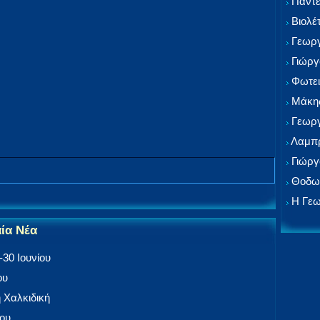
Παντε
Βιολέ
Γεωργ
Γιώργ
Φωτει
Μάκης
Γεωργ
Λαμπρ
Γιώργ
Θοδωρ
Η Γεω
αία Νέα
30 Ιουνίου
ου
 Χαλκιδική
ίου