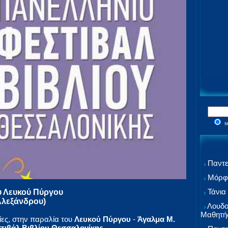
s
Παντε
Μόρφω
Τάνια
υ Λευκού Πύργου
Αλεξάνδρου)
Λουδο
Μαθητή
ίες, στην παραλία του
Λευκού Πύργου
-
Άγαλμα Μ.
τιβάλ Βιβλίου Θεσσαλονίκης
.