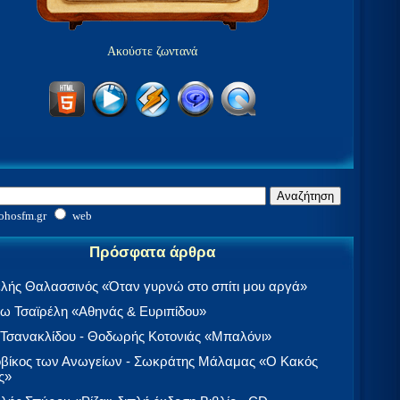
Ακούστε ζωντανά
ohosfm.gr
web
Πρόσφατα άρθρα
λής Θαλασσινός «Όταν γυρνώ στο σπίτι μου αργά»
 Τσαϊρέλη «Αθηνάς & Ευριπίδου»
 Τσανακλίδου - Θοδωρής Κοτονιάς «Μπαλόνι»
βίκος των Ανωγείων - Σωκράτης Μάλαμας «Ο Κακός
ς»