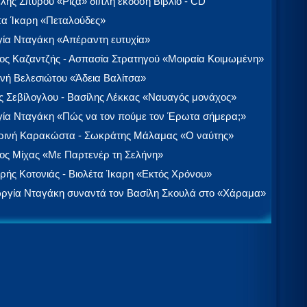
λής Σπύρου «Ρίζα» διπλή έκδοση Βιβλίο - CD
τα Ίκαρη «Πεταλούδες»
ία Νταγάκη «Aπέραντη ευτυχία»
ος Καζαντζής - Ασπασία Στρατηγού «Μοιραία Κοιμωμένη»
νή Βελεσιώτου «Άδεια Βαλίτσα»
 Σεβίλογλου - Βασίλης Λέκκας «Ναυαγός μονάχος»
ία Νταγάκη «Πώς να τον πούμε τον Έρωτα σήμερα;»
ινή Καρακώστα - Σωκράτης Μάλαμας «Ο ναύτης»
ος Μίχας «Με Παρτενέρ τη Σελήνη»
ής Κοτονιάς - Βιολέτα Ίκαρη «Εκτός Χρόνου»
ργία Νταγάκη συναντά τον Βασίλη Σκουλά στο «Χάραμα»