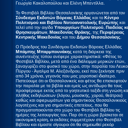
Γεωργία Κακαλοπούλου και Ελένη Μπεντίλλα.
Το Φεστιβάλ Βιβλίου Θεσσαλονίκης οργανώνεται από τον
Σύνδεσμο Εκδοτών Βόρειας Ελλάδας
και το
Κέντρο
Πολιτισμού και Βιβλίου Νοτιοανατολικής Ευρώπης
και
τελεί υπό την αιγίδα
Υπουργείων Πολιτισμού
,
Παιδείας κ
Θρησκευμάτων
,
Μακεδονίας Θράκης
, της
Περιφέρειας
Κεντρικής Μακεδονίας
και του
Δήμου Θεσσαλονίκης
.
Ο Πρόεδρος του Συνδέσμου Εκδοτών Βόρειας Ελλάδας
Μπάμπης Μπαρμπουνάκης
κατά τη διάρκεια της
συνέντευξης τύπου ανέφερε χαρακτηριστικά: «Φέτος το
Φεστιβάλ Βιβλίου, μετά από ένα διάλειμμα μερικών ετών,
ξαναγυρίζει στο φυσικό του χώρο, στην παραλία του Λευκο
Πύργου - Άγαλμα Μ. Αλεξάνδρου, εκεί που ξεκίνησε πριν
από 34 χρόνια, γεγονός που μας χαροποιεί ιδιαίτερα.
Πιστεύουμε ότι οι Θεσσαλονικείς και φέτος θα επισκεφτούν
την παραλία με τα βιβλία και εμείς ως αντίδωρο θα τους
προσφέρουμε εκτός από το γοητευτικό ταξίδι στη γνώση κα
πλήθος εκδηλώσεων (λόγου, μουσικής, χορού, θεάτρου)
καθώς και αφιερωμάτων για σημαντικούς Θεσσαλονικιούς
λογοτέχνες και για σημαντικές επετείους, που θα
πραγματοποιούνται στο χώρο του Φεστιβάλ Βιβλίου τις
ημέρες της λειτουργίας του. Παρ ότι η χώρα βρίσκεται σε
οικονομική κρίση, οι εκδότες συμμετέχουν στο Φεστιβάλ
Βιβλίου και είμαστε σίγουροι ότι θα σημειωθεί ρεκόρ