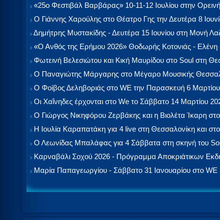
«25ο Φεστιβάλ Βαρβάρας» 10-11-12 Ιουλίου στην Ορεινή
Ο Γιάννης Χαρούλης στο Θέατρο Γης την Δευτέρα 8 Ιουν
Δημήτρης Μυστακίδης - Δευτέρα 15 Ιουνίου στη Μονή Λ
«Ο Ανθός της Ερήμου 2026» Θοδωρής Κοτονιάς - Ελένη
Φωτεινή Βελεσιώτου και Κική Μαυρίδου στο Soul στη Θ
Ο Παναγιώτης Μάργαρης στο Μέγαρο Μουσικής Θεσσαλ
Ο Φοίβος Δεληβοριάς στο WE την Παρασκευή 6 Μαρτίου
Οι Χαΐνηδες έρχονται στο We το Σάββατο 14 Μαρτίου 20
Ο Γιώργος Νικηφόρου Ζερβάκης και η Βιολέτα Ίκαρη στο
Η Ιουλία Καραπατάκη για 4 live στη Θεσσαλονίκη και στο
Ο Λεωνίδας Μπαλάφας για 4 Σάββατα στη σκηνή του So
Καρναβάλι Σοχού 2026 - Πρόγραμμα Αποκριάτικων Εκ
Μαρία Παπαγεωργίου - Σάββατο 31 Ιανουαρίου στο WE