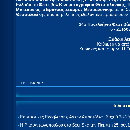
Ελλάδα
, το
Φεστιβάλ Κινηματογράφου Θεσσαλονίκης
,
Π
Μακεδονίας
, ο
Ερυθρός Σταυρός Θεσσαλονίκης
με το
Σ
Θεσσαλονίκης
που τα μέλη τους εθελοντικά προσφέρουν τι
34ο Πανελλήνιο Φεστιβά
5 - 21 Ιου
Ωράριο λε
Καθημερινά από τ
Κυριακές και το πρωί 11.00
04 June 2015
Τελευτ
Εορταστικές Εκδηλώσεις Αγίων Αποστόλων Σοχού 28-29-
Η Ρίτα Αντωνοπούλου στο Soul Skg την Πέμπτη 25 Ιουνί