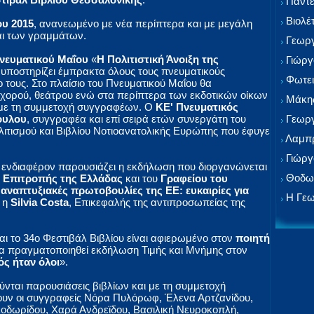
Παντε
Βιολέ
ου 2015
, ανανεωμένο με νέα περίπτερα και με μεγάλη
αι των γραμμάτων.
Γεωργ
νευματικού Μαΐου
«
Η Πολιτιστική Άνοιξη της
Γιώργ
ος υποστηρίζει έμπρακτα όλους τους πνευματικούς
Φωτει
 τους. Στο πλαίσιο του Πνευματικού Μαΐου θα
χορού, θεάτρου ενώ στα περίπτερα των εκδοτικών οίκων
Μάκης
 με τη συμμετοχή συγγραφέων. Ο
ΚΕ' Πνευματικός
Γεωργ
ουλου
, συγγραφέα και επί σειρά ετών συνεργάτη του
ιτισμού και Βιβλίου Νοτιοανατολικής Ευρώπης που έφυγε
Λαμπρ
Γιώργ
 ενδιαφέρον παρουσιάζει η εκδήλωση που διοργανώνεται
Θοδωρ
 Επιτροπής της Ελλάδας
και του
Γραφείου του
 αναπτυξιακές πρωτοβουλίες της ΕΕ: ευκαιρίες για
Η Γεω
ι η
Silvia Costa
, Επικεφαλής της αντιπροσωπείας της
αι το 34ο Φεστιβάλ Βιβλίου είναι αφιερωμένο στον
ποιητή
 θα πραγματοποιηθεί εκδήλωση Τιμής και Μνήμης στον
ς ήταν όλοι
».
νται παρουσιάσεις βιβλίων και με τη συμμετοχή
ουν οι συγγραφείς Νόρα Πυλόρωφ, Έλενα Αρτζανίδου,
εοδωρίδου, Χαρά Ανδρεϊδου, Βασιλική Νευροκοπλή,