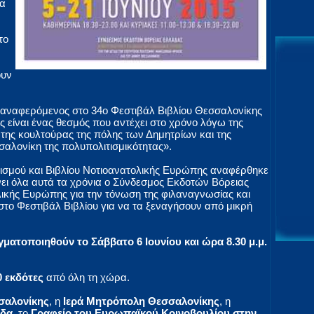
ρα
το
ουν
αναφερόμενος στο 34ο Φεστιβάλ Βιβλίου Θεσσαλονίκης
ς είναι ένας θεσμός που αντέχει στο χρόνο λόγω της
 της κουλτούρας της πόλης των Δημητρίων και της
αλονίκη της πολυπολιτισμικότητας».
τισμού και Βιβλίου Νοτιοανατολικής Ευρώπης αναφέρθηκε
άνει όλα αυτά τα χρόνια ο Σύνδεσμος Εκδοτών Βόρειας
λικής Ευρώπης για την τόνωση της φιλαναγνωσίας και
στο Φεστιβάλ Βιβλίου για να τα ξεναγήσουν από μικρή
γματοποιηθούν το Σάββατο 6 Ιουνίου και ώρα 8.30 μ.μ.
0 εκδότες
από όλη τη χώρα.
σαλονίκης
, η
Ιερά Μητρόπολη Θεσσαλονίκης
, η
άδα
, το
Γραφείο του Ευρωπαϊκού Κοινοβουλίου στην