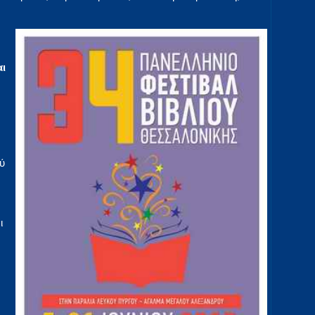
αι
ύ
ι