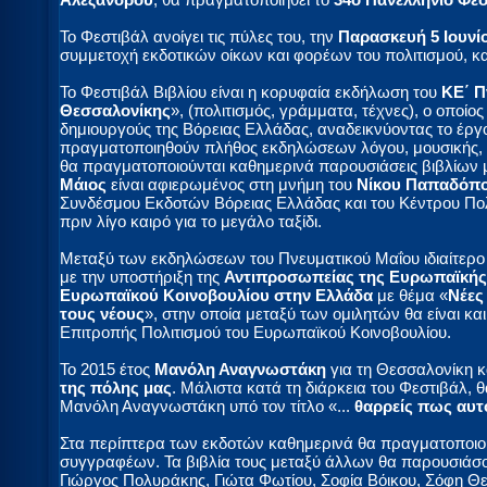
Το Φεστιβάλ ανοίγει τις πύλες του, την
Παρασκευή 5 Ιουνί
συμμετοχή εκδοτικών οίκων και φορέων του πολιτισμού, κ
Το Φεστιβάλ Βιβλίου είναι η κορυφαία εκδήλωση του
ΚΕ΄ Π
Θεσσαλονίκης
», (πολιτισμός, γράμματα, τέχνες), ο οποί
δημιουργούς της Βόρειας Ελλάδας, αναδεικνύοντας το έργο
πραγματοποιηθούν πλήθος εκδηλώσεων λόγου, μουσικής, 
θα πραγματοποιούνται καθημερινά παρουσιάσεις βιβλίων
Μάιος
είναι αφιερωμένος στη μνήμη του
Νίκου Παπαδόπ
Συνδέσμου Εκδοτών Βόρειας Ελλάδας και του Κέντρου Πολ
πριν λίγο καιρό για το μεγάλο ταξίδι.
Μεταξύ των εκδηλώσεων του Πνευματικού Μαΐου ιδιαίτερο
με την υποστήριξη της
Αντιπροσωπείας της Ευρωπαϊκής
Ευρωπαϊκού Κοινοβουλίου στην Ελλάδα
με θέμα «
Νέες
τους νέους
», στην οποία μεταξύ των ομιλητών θα είναι κα
Επιτροπής Πολιτισμού του Ευρωπαϊκού Κοινοβουλίου.
Το 2015 έτος
Μανόλη Αναγνωστάκη
για τη Θεσσαλονίκη κ
της πόλης μας
. Μάλιστα κατά τη διάρκεια του Φεστιβάλ,
Μανόλη Αναγνωστάκη υπό τον τίτλο «...
θαρρείς πως αυτό
Στα περίπτερα των εκδοτών καθημερινά θα πραγματοποιού
συγγραφέων. Τα βιβλία τους μεταξύ άλλων θα παρουσιάσ
Γιώργος Πολυράκης, Γιώτα Φωτίου, Σοφία Βόικου, Σόφη Θ