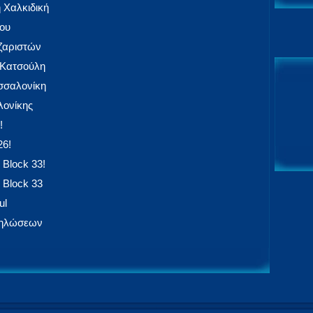
 Χαλκιδική
ίου
αζαριστών
 Κατσούλη
εσσαλονίκη
ονίκης
!
26!
 Block 33!
 Block 33
ul
δηλώσεων