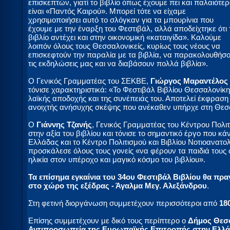
επισκεπτών, γιατί το βιβλίο όπως έχουμε πει και παλαιότε
είναι «Παντός Καιρού». Μπορεί τότε να είχαμε
χρησιμοποιήσει αυτό το σλόγκαν για τα μπουρίνια που
έχουμε με την έναρξη του Φεστιβάλ, αλλά αποδείχτηκε ότι 
βιβλίο αντέχει και στην οικονομική «καταιγίδα». Καλούμε
λοιπόν όλους τους Θεσσαλονικείς, κυρίως τους νέους να
επισκεφτούν την παραλία με τα βιβλία, να παρακολουθήσ
τις εκδηλώσεις μας και να διαβάσουν πολλά βιβλία».
O Γενικός Γραμματέας του ΣΕΚΒΕ,
Γιώργος Μαραντέλος
τόνισε χαρακτηριστικά: «Το Φεστιβάλ Βιβλίου Θεσσαλονίκη
λαϊκής αποδοχής και της συνέπειάς του. Αποτελεί έκφραση
ανοιχτής ανήσυχης σκέψης που ανέκαθεν υπήρχε στη Θεσσ
Ο
Γιάννης Τζανής
, Γενικός Γραμματέας του Κέντρου Πολι
στην αξία του βιβλίου και τόνισε το σημαντικό έργο που κ
Ελλάδας και το Κέντρο Πολιτισμού και Βιβλίου Νοτιοανατο
προσκάλεσε όλους τους γονείς «να φέρουν τα παιδιά τους 
ηλικία στον υπέροχο και μαγικό κόσμο του βιβλίου».
Τα επίσημα εγκαίνια του 34ου Φεστιβάλ Βιβλίου θα πρα
στο χώρο της εξέδρας - Άγαλμα Μεγ. Αλεξάνδρου
.
Στη φετινή διοργάνωση συμμετέχουν περισσότεροι από
18
Επίσης συμμετέχουν με δικό τους περίπτερο ο
Δήμος Θεσ
Αντιπροσωπεία της Ευρωπαϊκής Επιτροπής στην Ελλ