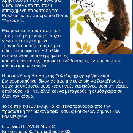
Χρηστίδου με τίτλο «Μόνο μια
νύχτα live» από την πολύ
επιτυχημένη παράσταση της
Ραλλίας με τον Σταυρό του Νότου
"Απέναντι".
Μια μουσική παράσταση που
πάντρεψε με μεγάλη επιτυχία
γνωστά και αγαπημένα
τραγούδια μεταξύ τους σε μια
ethnic ατμόσφαιρα. Η Ραλλία
εντυπωσίασε με την ερμηνεία της
και την σκηνική της παρουσία, κλέβοντας τις εντυπώσεις του
κόσμου και των media.
Η μουσική παράσταση της Ραλλίας ηχογραφήθηκε και
βιντεοσκοπήθηκε, δίνοντας μας την ευκαιρία να ξαναζήσουμε
αυτές τις υπέροχες μουσικές στιγμές και εικόνες, όσοι την είχαμε
απολαύσει και live, αλλά και να μεταφερθεί η ατμόσφαιρα σε
όλον τον κόσμο.
Το cd περιέχει 18 ελληνικά και ξένα τραγούδια από την
προσωπική της δισκογραφία, καθώς και άλλων σημαντικών
καλλιτεχνών.
Εταιρεία: HEAVEN MUSIC
Κυκλοφορία: 30 Σεπτεμβρίου 2008