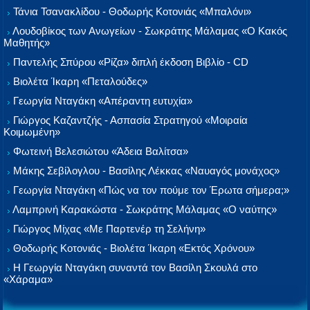
Τάνια Τσανακλίδου - Θοδωρής Κοτονιάς «Μπαλόνι»
Λουδοβίκος των Ανωγείων - Σωκράτης Μάλαμας «Ο Κακός
Μαθητής»
Παντελής Σπύρου «Ρίζα» διπλή έκδοση Βιβλίο - CD
Βιολέτα Ίκαρη «Πεταλούδες»
Γεωργία Νταγάκη «Aπέραντη ευτυχία»
Γιώργος Καζαντζής - Ασπασία Στρατηγού «Μοιραία
Κοιμωμένη»
Φωτεινή Βελεσιώτου «Άδεια Βαλίτσα»
Μάκης Σεβίλογλου - Βασίλης Λέκκας «Ναυαγός μονάχος»
Γεωργία Νταγάκη «Πώς να τον πούμε τον Έρωτα σήμερα;»
Λαμπρινή Καρακώστα - Σωκράτης Μάλαμας «Ο ναύτης»
Γιώργος Μίχας «Με Παρτενέρ τη Σελήνη»
Θοδωρής Κοτονιάς - Βιολέτα Ίκαρη «Εκτός Χρόνου»
Η Γεωργία Νταγάκη συναντά τον Βασίλη Σκουλά στο
«Χάραμα»