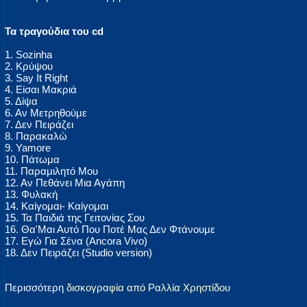
Τα τραγούδια του cd
1. Sozinha
2. Κρύψου
3. Say It Right
4. Είσαι Μακριά
5. Δίψα
6. Αν Μετρηθούμε
7. Δεν Πειράζει
8. Παρακαλώ
9. Yamore
10. Πάτωμα
11. Παραμιλητό Μου
12. Αν Πεθάνει Μια Αγάπη
13. Φυλακή
14. Καίγομαι- Καίγομαι
15. Τα Παιδιά της Γειτονίας Σου
16. Θα'Μαι Αυτό Που Ποτέ Μας Δεν Φτάνουμε
17. Εγώ Για Σένα (Ancora Vivo)
18. Δεν Πειράζει (Studio version)
Περισσότερη
δισκογραφία από Ραλλία Χρηστίδου