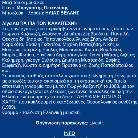
Μαζί του οι μουσικοί:
Πιάνο:
Μαργαρίτης Πετεινάρης
Μπουζούκι - λαούτο:
ΗΛΙΑΣ ΒΕΛΛΗΣ
Λίγα ΛΟΓΙΑ ΓΙΑ ΤΟΝ ΚΑΛΛΙΤΕΧΝΗ
Στις συνεργασίες του περιλαμβάνονται ονόματα όπως αυτά των
Γιώργου Καζαντζή, Αγάθωνα, Δημήτρη Ζερβουδάκη, Παντελή
Θεοχαρίδη, Μαρίας Παπανικολάου, Άννας Ζήση, Ανδρέα
Καρακότα, Βασίλη Γκάντζου, Μιχάλη Παπαζήση, Νίκης &
Μόρφως Τσαϊρέλη, Ρούλας Μανισάνου, Κώστα Βόμβολου,
Μαρίας Φωτίου, Ευγένιου Δερμιτάσογλου, Γιάννη Μήτση, Λιζέτας
Καλημέρη, γιώργη Ξυλούρη, Δημήτρη Μυστακίδη, Σοφίας
Εμφιετζή, Κώστα & Δημήτρη Πρατσινάκη, Ζωής Παπαδοπούλου,
κ.α.
Σημαντικός σταθμός στο καλλιτεχνικό του ξεκίνημα, αμέσως μετά
τις σπουδές του στα οικονομικά και τη στρατιωτική του θητεία,
αποτελεί η γνωριμία του με τον Γιώργο Καζαντζή το 1988, με τον
οποίο συνεργάζεται σε δεκάδες ζωντανές συναυλίες σε όλη την
Ελλάδα, ενώ συμμετέχει στο δίσκο ΤΑΞΙΔΙΑ ΜΕ ΤΟΝ ΙΔΙΟ
ΧΑΡΤΗ που κυκλοφορεί ο καταξιωμένος Θεσσαλονικιός συνθέτης
(1989).
γραμμα - ταξίδι στη Ελληνική μουσική.
Οργανωση παραγωγής
: Livestr.
INFO