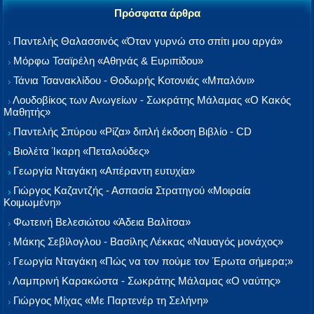
Πρόσφατα άρθρα
Παντελής Θαλασσινός «Όταν γυρνώ στο σπίτι μου αργά»
Μόρφω Τσαϊρέλη «Αθηνάς & Ευριπίδου»
Τάνια Τσανακλίδου - Θοδωρής Κοτονιάς «Μπαλόνι»
Λουδοβίκος των Ανωγείων - Σωκράτης Μάλαμας «Ο Κακός
Μαθητής»
Παντελής Σπύρου «Ρίζα» διπλή έκδοση Βιβλίο - CD
Βιολέτα Ίκαρη «Πεταλούδες»
Γεωργία Νταγάκη «Aπέραντη ευτυχία»
Γιώργος Καζαντζής - Ασπασία Στρατηγού «Μοιραία
Κοιμωμένη»
Φωτεινή Βελεσιώτου «Άδεια Βαλίτσα»
Μάκης Σεβίλογλου - Βασίλης Λέκκας «Ναυαγός μονάχος»
Γεωργία Νταγάκη «Πώς να τον πούμε τον Έρωτα σήμερα;»
Λαμπρινή Καρακώστα - Σωκράτης Μάλαμας «Ο ναύτης»
Γιώργος Μίχας «Με Παρτενέρ τη Σελήνη»