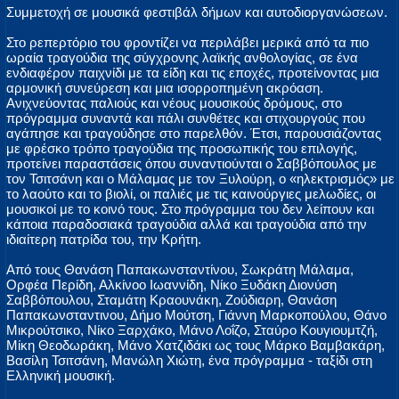
Συμμετοχή σε μουσικά φεστιβάλ δήμων και αυτοδιοργανώσεων.
Στο ρεπερτόριο του φροντίζει να περιλάβει μερικά από τα πιο
ωραία τραγούδια της σύγχρονης λαϊκής ανθολογίας, σε ένα
ενδιαφέρον παιχνίδι με τα είδη και τις εποχές, προτείνοντας μια
αρμονική συνεύρεση και μια ισορροπημένη ακρόαση.
Ανιχνεύοντας παλιούς και νέους μουσικούς δρόμους, στο
πρόγραμμα συναντά και πάλι συνθέτες και στιχουργούς που
αγάπησε και τραγούδησε στο παρελθόν. Έτσι, παρουσιάζοντας
με φρέσκο τρόπο τραγούδια της προσωπικής του επιλογής,
προτείνει παραστάσεις όπου συναντιούνται ο Σαββόπουλος με
τον Τσιτσάνη και ο Μάλαμας με τον Ξυλούρη, ο «ηλεκτρισμός» με
το λαούτο και το βιολί, οι παλιές με τις καινούργιες μελωδίες, οι
μουσικοί με το κοινό τους. Στο πρόγραμμα του δεν λείπουν και
κάποια παραδοσιακά τραγούδια αλλά και τραγούδια από την
ιδιαίτερη πατρίδα του, την Κρήτη.
Από τους Θανάση Παπακωνσταντίνου, Σωκράτη Μάλαμα,
Ορφέα Περίδη, Αλκίνοο Ιωαννίδη, Νίκο Ξυδάκη Διονύση
Σαββόπουλου, Σταμάτη Κραουνάκη, Ζούδιαρη, Θανάση
Παπακωνσταντινου, Δήμο Μούτση, Γιάννη Μαρκοπούλου, Θάνο
Μικρούτσικο, Νίκο Ξαρχάκο, Μάνο Λοΐζο, Σταύρο Κουγιουμτζή,
Μίκη Θεοδωράκη, Μάνο Χατζιδάκι ως τους Μάρκο Βαμβακάρη,
Βασίλη Τσιτσάνη, Μανώλη Χιώτη, ένα πρόγραμμα - ταξίδι στη
Ελληνική μουσική.