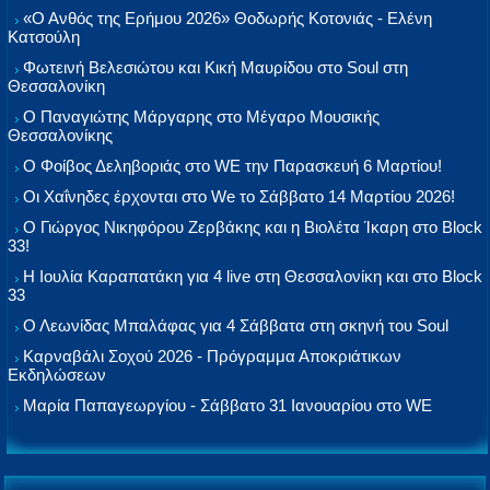
«Ο Ανθός της Ερήμου 2026» Θοδωρής Κοτονιάς - Ελένη
Κατσούλη
Φωτεινή Βελεσιώτου και Κική Μαυρίδου στο Soul στη
Θεσσαλονίκη
Ο Παναγιώτης Μάργαρης στο Μέγαρο Μουσικής
Θεσσαλονίκης
Ο Φοίβος Δεληβοριάς στο WE την Παρασκευή 6 Μαρτίου!
Οι Χαΐνηδες έρχονται στο We το Σάββατο 14 Μαρτίου 2026!
Ο Γιώργος Νικηφόρου Ζερβάκης και η Βιολέτα Ίκαρη στο Block
33!
Η Ιουλία Καραπατάκη για 4 live στη Θεσσαλονίκη και στο Block
33
Ο Λεωνίδας Μπαλάφας για 4 Σάββατα στη σκηνή του Soul
Καρναβάλι Σοχού 2026 - Πρόγραμμα Αποκριάτικων
Εκδηλώσεων
Μαρία Παπαγεωργίου - Σάββατο 31 Ιανουαρίου στο WE