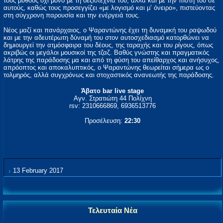
τους μύθους όχι μόνο με τη δεξιοτεχνία του, αλλά και με την πίστη του σε
αυτούς, καθώς τους προσεγγίζει «με λογισμό και μ’ όνειρο», πιστεύοντας
στη σύγχρονη παρουσία και την ενέργειά τους.
Νέος μαζί και πανάρχαιος, ο Ψαραντώνης έχει τη δυναμική του ραψωδού
και με την αδευτέρωτη δύναμή του στον αυτοσχεδιασμό κατορθώνει να
δημιουργεί την ατμόσφαιρα του δέους, της ταραχής και του ρίγους, όπως
ακριβώς οι μεγάλοι μουσικοί της τζαζ. Bαθύς γνώστης και πραγματικός
λάτρης της παράδοσης μα και από τη φύση του απείθαρχος και ανήσυχος,
απρόοπτος και αποκαλυπτικός, ο Ψαραντώνης θεωρείται σήμερα ως ο
τολμηρός, αλλά συγχρόνως και στοχαστικός ανανεωτής της παράδοσης.
Άβατο bar live stage
Αγν. Στρατιώτη 44 Πολίχνη
rsv: 2310666869, 6936513776
Προσέλευση:
22:30
13 February 2017
Τελευταία Νέα