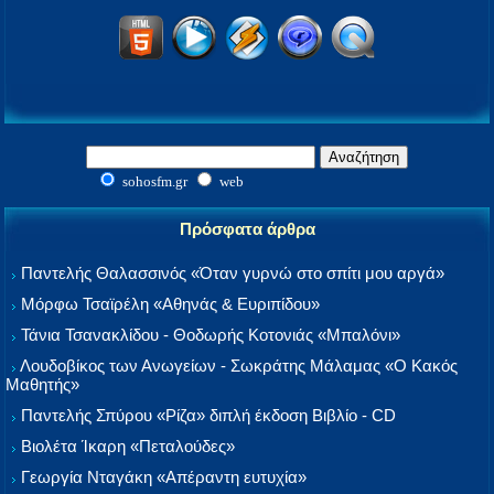
sohosfm.gr
web
Πρόσφατα άρθρα
Παντελής Θαλασσινός «Όταν γυρνώ στο σπίτι μου αργά»
Μόρφω Τσαϊρέλη «Αθηνάς & Ευριπίδου»
Τάνια Τσανακλίδου - Θοδωρής Κοτονιάς «Μπαλόνι»
Λουδοβίκος των Ανωγείων - Σωκράτης Μάλαμας «Ο Κακός
Μαθητής»
Παντελής Σπύρου «Ρίζα» διπλή έκδοση Βιβλίο - CD
Βιολέτα Ίκαρη «Πεταλούδες»
Γεωργία Νταγάκη «Aπέραντη ευτυχία»