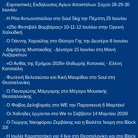
Εορταστικές Εκδηλώσεις Αγίων Αποστόλων Σοχού 28-29-30
Ιουνίου
Η Ρίτα Αντωνοπούλου στο Soul Skg την Πέμπτη 25 Ιουνίου
«25ο Φεστιβάλ Βαρβάρας» 10-11-12 Ιουλίου στην Ορεινή
Χαλκιδική
Ο Γιάννης Χαρούλης στο Θέατρο Γης την Δευτέρα 8 Ιουνίου
Δημήτρης Μυστακίδης - Δευτέρα 15 Ιουνίου στη Μονή
Λαζαριστών
«Ο Ανθός της Ερήμου 2026» Θοδωρής Κοτονιάς - Ελένη
Κατσούλη
Φωτεινή Βελεσιώτου και Κική Μαυρίδου στο Soul στη
Θεσσαλονίκη
Ο Παναγιώτης Μάργαρης στο Μέγαρο Μουσικής
Θεσσαλονίκης
Ο Φοίβος Δεληβοριάς στο WE την Παρασκευή 6 Μαρτίου!
Οι Χαΐνηδες έρχονται στο We το Σάββατο 14 Μαρτίου 2026!
Ο Γιώργος Νικηφόρου Ζερβάκης και η Βιολέτα Ίκαρη στο Block
33!
Η Ιουλία Καραπατάκη για 4 live στη Θεσσαλονίκη και στο Block