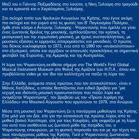
Μαζί του ο Γιάννης Παξιμαδάκης στο λαούτο, η Νίκη Ξυλούρη στο τραγούδι
και τα κρουστά και ο Χαράλαμπος Ξυλούρης.
Στο σκληρό τοπίο των θρυλικών Ανωγείων της Κρήτης, που έγινε ακόμη
πιο σκληρό και πιο γυμνό από τις φωτιές του Β’ Παγκοσμίου Πολέμου,
ήρθε στον κόσμο ο Αντώνης Ξυλούρης - Ψαραντώνης που έμελλε να γίνει
ένας ζωντανός θρύλος της μουσικής, εμπλουτίζοντας την κρητική, τη
μεσογειακή και την ευρωπαϊκή μουσική, με ήχους ανεπανάληπτους, με
μουσικές εξαίσιες κι ερμηνείες απαρομοίαστες και μοναδικές. Ο πρώτος
του δίσκος κυκλοφόρησε το 1973, ενώ από το 1980 τον «ανακαλύπτουν»
στο εξωτερικό, οπότε και αρχίζουν οι απανωτές προσκλήσεις σε σημαντικά
φεστιβάλ της Ευρώπης, της Αμερικής και της Αυστραλίας.
Η λύρα του Ψαραντώνη εκτίθεται σήμερα στο The World’s First Global
Musical Instrument Museum στο Φοίνιξ της Αριζόνα των Η.Π.Α., όπου και
προβάλλεται video με τον ίδιο τον καλλιτέχνη να παίζει τη λύρα του.
Στην Ελλάδα, ανάμεσα στους πρώτους που τον ανακαλύπτουν, είναι ο
Μάνος Χατζιδάκις, ο οποίος θεσπίζοντας ένα ειδικό βραβείο για “μια
ισχυρή και ιδιότυπη μουσική προσωπικότητα που παίζει λύρα και
ονομάζεται Ψαραντώνης”, τον βραβεύει ως τον «Πρώτο λυράρη της
Ελλάδας» στο Μουσικό Αύγουστο που οργανώνει το 1979, στα Ανώγεια.
Μέσα στη μουσική του Ψαραντώνη ζει η πανάρχαια μυθολογία της Κρήτης.
Είτε μιλά για τον Δία, είτε για την κατασκευή της πρώτης λύρας από το
μυθικό βοσκό Χαντίπερα, είτε για τους Κουρήτες, είτε εκφράζει με τη λύρα
του αυτό που αισθάνεται ως ζωντανό μύθο της πατρίδας του, ο
Ψαραντώνης επικυρώνει, με τη φυσική παρουσία του και με την τέχνη του,
τους πανάρχαιους μύθους της Κρήτης. Γιατί ο Ψαραντώνης ζωντανεύει