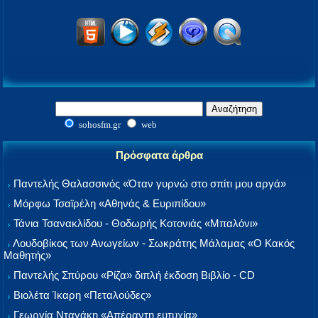
sohosfm.gr
web
Πρόσφατα άρθρα
Παντελής Θαλασσινός «Όταν γυρνώ στο σπίτι μου αργά»
Μόρφω Τσαϊρέλη «Αθηνάς & Ευριπίδου»
Τάνια Τσανακλίδου - Θοδωρής Κοτονιάς «Μπαλόνι»
Λουδοβίκος των Ανωγείων - Σωκράτης Μάλαμας «Ο Κακός
Μαθητής»
Παντελής Σπύρου «Ρίζα» διπλή έκδοση Βιβλίο - CD
Βιολέτα Ίκαρη «Πεταλούδες»
Γεωργία Νταγάκη «Aπέραντη ευτυχία»