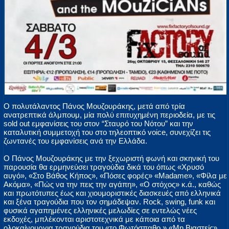
Ο πολυτάλαντος Πάνος Μουζουράκης, μετά από τρία
ανατρεπτικά άλμπουμ, μία πολύ επιτυχημένη περιοδεία, με τις
sold out εμφανίσεις του στον “Σταυρό του Νότου” και την
καταλυτική συμμετοχή του στο τηλεοπτικό voice, συνεχίζει τις
ζωντανές του εμφανίσεις ανά την Ελλάδα.
Ο Πάνος Μουζουράκης με την ξεχωριστή φωνή και σκηνική του
παρουσία θα ερμηνεύσει τραγούδια δικά του όπως «Χρυσό
αυγό», «Στο Βάθος Κήπος», «Πόσες φορές» «Madame», «Φίλα με
Ακόμα», «Πώς να την πεις την αγάπη», «Ο στόχος» κ.ά., καθώς
και πρωτότυπες έως και χιουμοριστικές διασκευές από ελληνικά
και ξένα τραγούδια που τον σημάδεψαν. Rock, swing, funk και
φυσικά αγαπημένες ελληνικές μελωδίες σε εντελώς νέες
εκδοχές, μπλέκονται αριστοτεχνικά με κάποια από τα
ολοκαίνουργια τραγούδια του «το Φωτόσπαθο » «Μη Βιαστείς».