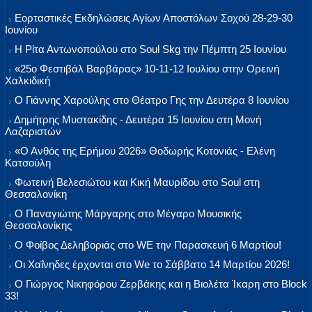
Εορταστικές Εκδηλώσεις Αγίων Αποστόλων Σοχού 28-29-30
Ιουνίου
Η Ρίτα Αντωνοπούλου στο Soul Skg την Πέμπτη 25 Ιουνίου
«25ο Φεστιβάλ Βαρβάρας» 10-11-12 Ιουλίου στην Ορεινή
Χαλκιδική
Ο Γιάννης Χαρούλης στο Θέατρο Γης την Δευτέρα 8 Ιουνίου
Δημήτρης Μυστακίδης - Δευτέρα 15 Ιουνίου στη Μονή
Λαζαριστών
«Ο Ανθός της Ερήμου 2026» Θοδωρής Κοτονιάς - Ελένη
Κατσούλη
Φωτεινή Βελεσιώτου και Κική Μαυρίδου στο Soul στη
Θεσσαλονίκη
Ο Παναγιώτης Μάργαρης στο Μέγαρο Μουσικής
Θεσσαλονίκης
Ο Φοίβος Δεληβοριάς στο WE την Παρασκευή 6 Μαρτίου!
Οι Χαΐνηδες έρχονται στο We το Σάββατο 14 Μαρτίου 2026!
Ο Γιώργος Νικηφόρου Ζερβάκης και η Βιολέτα Ίκαρη στο Block
33!