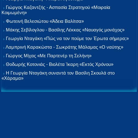
Γιώργος Καζαντζής - Ασπασία Στρατηγού «Μοιραία
Κοιμωμένη»
Φωτεινή Βελεσιώτου «Άδεια Βαλίτσα»
Μάκης Σεβίλογλου - Βασίλης Λέκκας «Ναυαγός μονάχος»
Γεωργία Νταγάκη «Πώς να τον πούμε τον Έρωτα σήμερα;»
Λαμπρινή Καρακώστα - Σωκράτης Μάλαμας «Ο ναύτης»
Γιώργος Μίχας «Με Παρτενέρ τη Σελήνη»
Θοδωρής Κοτονιάς - Βιολέτα Ίκαρη «Εκτός Χρόνου»
Η Γεωργία Νταγάκη συναντά τον Βασίλη Σκουλά στο
«Χάραμα»