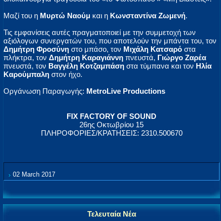
Μαζί του η
Μυρτώ Ναούμ
και η
Κωνσταντίνα Ζωμενή
.
Τις εμφανίσεις αυτές πραγματοποιεί με την συμμετοχή των
αξιόλογων συνεργατών του, που αποτελούν την μπάντα του, τον
Δημήτρη Φροσύνη
στο μπάσο, τον
Μιχάλη Κατσαρό
στα
πλήκτρα, τον
Δημήτρη Καραγιάννη
πνευστά,
Γιώργο Ζαρέα
πνευστά, τον
Βαγγέλη Κοτζαμπάση
στα τύμπανα και τον
Ηλία
Καρούμπαλη
στον ήχο.
Οργάνωση Παραγωγής:
MetroLive Productions
FIX FACTORY OF SOUND
26ης Οκτωβρίου 15
ΠΛΗΡΟΦΟΡΙΕΣ/ΚΡΑΤΗΣΕΙΣ: 2310.500670
02 March 2017
Τελευταία Νέα