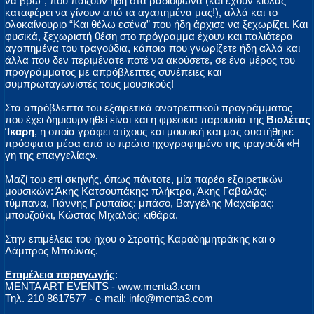
να βρω”, που παίζουν ήδη στα ραδιόφωνα (και έχουν κιόλας
καταφέρει να γίνουν από τα αγαπημένα μας!), αλλά και το
ολοκαίνουριο “Και θέλω εσένα” που ήδη άρχισε να ξεχωρίζει. Και
φυσικά, ξεχωριστή θέση στο πρόγραμμα έχουν και παλιότερα
αγαπημένα του τραγούδια, κάποια που γνωρίζετε ήδη αλλά και
άλλα που δεν περιμένατε ποτέ να ακούσετε, σε ένα μέρος του
προγράμματος με απρόβλεπτες συνέπειες και
συμπρωταγωνιστές τους μουσικούς!
Στα απρόβλεπτα του εξαιρετικά ανατρεπτικού προγράμματος
που έχει δημιουργηθεί είναι και η φρέσκια παρουσία της
Βιολέτας
Ίκαρη
, η οποία γράφει στίχους και μουσική και μας συστήθηκε
πρόσφατα μέσα από το πρώτο ηχογραφημένο της τραγούδι «Η
γη της επαγγελίας».
Μαζί του επί σκηνής, όπως πάντοτε, μία παρέα εξαιρετικών
μουσικών: Άκης Κατσουπάκης: πλήκτρα, Άκης Γαβαλάς:
τύμπανα, Γιάννης Γρυπαίος: μπάσο, Βαγγέλης Μαχαίρας:
μπουζούκι, Κώστας Μιχαλός: κιθάρα.
Στην επιμέλεια του ήχου ο Στρατής Καραδημητράκης και ο
Λάμπρος Μπούνας.
Επιμέλεια παραγωγής
:
ΜENTA ART EVENTS - www.menta3.com
Τηλ. 210 8617577 - e-mail: info@menta3.com