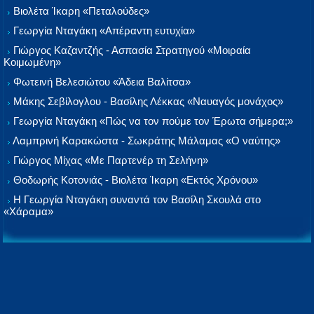
Βιολέτα Ίκαρη «Πεταλούδες»
Γεωργία Νταγάκη «Aπέραντη ευτυχία»
Γιώργος Καζαντζής - Ασπασία Στρατηγού «Μοιραία
Κοιμωμένη»
Φωτεινή Βελεσιώτου «Άδεια Βαλίτσα»
Μάκης Σεβίλογλου - Βασίλης Λέκκας «Ναυαγός μονάχος»
Γεωργία Νταγάκη «Πώς να τον πούμε τον Έρωτα σήμερα;»
Λαμπρινή Καρακώστα - Σωκράτης Μάλαμας «Ο ναύτης»
Γιώργος Μίχας «Με Παρτενέρ τη Σελήνη»
Θοδωρής Κοτονιάς - Βιολέτα Ίκαρη «Εκτός Χρόνου»
Η Γεωργία Νταγάκη συναντά τον Βασίλη Σκουλά στο
«Χάραμα»