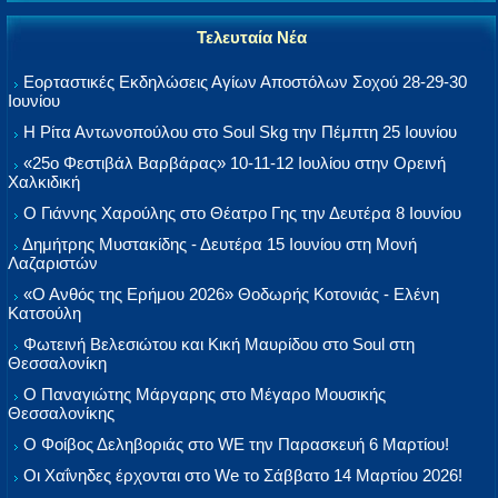
Τελευταία Νέα
Εορταστικές Εκδηλώσεις Αγίων Αποστόλων Σοχού 28-29-30
Ιουνίου
Η Ρίτα Αντωνοπούλου στο Soul Skg την Πέμπτη 25 Ιουνίου
«25ο Φεστιβάλ Βαρβάρας» 10-11-12 Ιουλίου στην Ορεινή
Χαλκιδική
Ο Γιάννης Χαρούλης στο Θέατρο Γης την Δευτέρα 8 Ιουνίου
Δημήτρης Μυστακίδης - Δευτέρα 15 Ιουνίου στη Μονή
Λαζαριστών
«Ο Ανθός της Ερήμου 2026» Θοδωρής Κοτονιάς - Ελένη
Κατσούλη
Φωτεινή Βελεσιώτου και Κική Μαυρίδου στο Soul στη
Θεσσαλονίκη
Ο Παναγιώτης Μάργαρης στο Μέγαρο Μουσικής
Θεσσαλονίκης
Ο Φοίβος Δεληβοριάς στο WE την Παρασκευή 6 Μαρτίου!
Οι Χαΐνηδες έρχονται στο We το Σάββατο 14 Μαρτίου 2026!