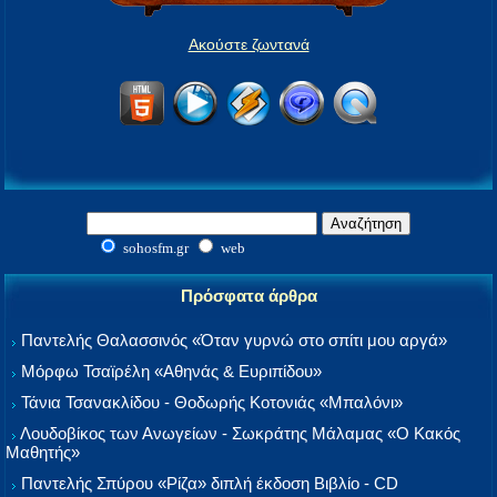
Ακούστε ζωντανά
sohosfm.gr
web
Πρόσφατα άρθρα
Παντελής Θαλασσινός «Όταν γυρνώ στο σπίτι μου αργά»
Μόρφω Τσαϊρέλη «Αθηνάς & Ευριπίδου»
Τάνια Τσανακλίδου - Θοδωρής Κοτονιάς «Μπαλόνι»
Λουδοβίκος των Ανωγείων - Σωκράτης Μάλαμας «Ο Κακός
Μαθητής»
Παντελής Σπύρου «Ρίζα» διπλή έκδοση Βιβλίο - CD