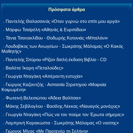
Πρόσφατα άρθρα
Παντελής Θαλασσινός «Όταν γυρνώ στο σπίτι μου αργά»
Μόρφω Τσαϊρέλη «Αθηνάς & Ευριπίδου»
Τάνια Τσανακλίδου - Θοδωρής Κοτονιάς «Μπαλόνι»
Λουδοβίκος των Ανωγείων - Σωκράτης Μάλαμας «Ο Κακός
Μαθητής»
Παντελής Σπύρου «Ρίζα» διπλή έκδοση Βιβλίο - CD
Βιολέτα Ίκαρη «Πεταλούδες»
Γεωργία Νταγάκη «Aπέραντη ευτυχία»
Γιώργος Καζαντζής - Ασπασία Στρατηγού «Μοιραία
Κοιμωμένη»
Φωτεινή Βελεσιώτου «Άδεια Βαλίτσα»
Μάκης Σεβίλογλου - Βασίλης Λέκκας «Ναυαγός μονάχος»
Γεωργία Νταγάκη «Πώς να τον πούμε τον Έρωτα σήμερα;»
Λαμπρινή Καρακώστα - Σωκράτης Μάλαμας «Ο ναύτης»
Γιώργος Μίχας «Με Παρτενέρ τη Σελήνη»