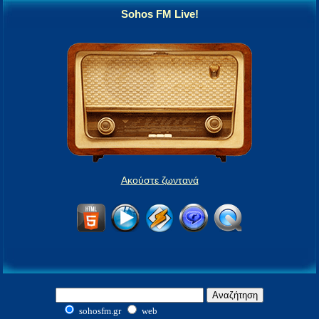
Sohos FM Live!
Ακούστε ζωντανά
sohosfm.gr
web