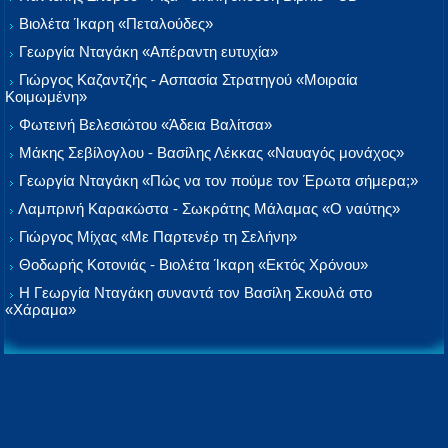
Βιολέτα Ίκαρη «Πεταλούδες»
Γεωργία Νταγάκη «Aπέραντη ευτυχία»
Γιώργος Καζαντζής - Ασπασία Στρατηγού «Μοιραία
Κοιμωμένη»
Φωτεινή Βελεσιώτου «Άδεια Βαλίτσα»
Μάκης Σεβίλογλου - Βασίλης Λέκκας «Ναυαγός μονάχος»
Γεωργία Νταγάκη «Πώς να τον πούμε τον Έρωτα σήμερα;»
Λαμπρινή Καρακώστα - Σωκράτης Μάλαμας «Ο ναύτης»
Γιώργος Μίχας «Με Παρτενέρ τη Σελήνη»
Θοδωρής Κοτονιάς - Βιολέτα Ίκαρη «Εκτός Χρόνου»
Η Γεωργία Νταγάκη συναντά τον Βασίλη Σκουλά στο
«Χάραμα»