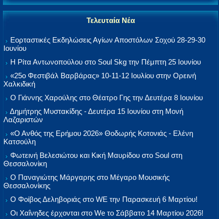
Τελευταία Νέα
Εορταστικές Εκδηλώσεις Αγίων Αποστόλων Σοχού 28-29-30
Ιουνίου
Η Ρίτα Αντωνοπούλου στο Soul Skg την Πέμπτη 25 Ιουνίου
«25ο Φεστιβάλ Βαρβάρας» 10-11-12 Ιουλίου στην Ορεινή
Χαλκιδική
Ο Γιάννης Χαρούλης στο Θέατρο Γης την Δευτέρα 8 Ιουνίου
Δημήτρης Μυστακίδης - Δευτέρα 15 Ιουνίου στη Μονή
Λαζαριστών
«Ο Ανθός της Ερήμου 2026» Θοδωρής Κοτονιάς - Ελένη
Κατσούλη
Φωτεινή Βελεσιώτου και Κική Μαυρίδου στο Soul στη
Θεσσαλονίκη
Ο Παναγιώτης Μάργαρης στο Μέγαρο Μουσικής
Θεσσαλονίκης
Ο Φοίβος Δεληβοριάς στο WE την Παρασκευή 6 Μαρτίου!
Οι Χαΐνηδες έρχονται στο We το Σάββατο 14 Μαρτίου 2026!