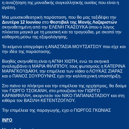
η αναζήτηση της μοναδικής συγκολλητικής ουσίας που είναι η
αγάπη.
Μια μουσικοθεατρική παράσταση, που θα μας ταξιδέψει την
Δευτέρα 12 Ιουνίου
στο
Φεστιβαλ της Μονής Λαζαριστών
σκηνοθετημένη από την ΕΛΕΝΗ ΓΚΑΣΟΥΚΑ όπου ο λόγος
πλέκεται μαγικά με τη μουσική και τα τραγούδια, με σκοπό την
κάθαρση μέσω της εξομολόγησης.
Το κείμενο υπογράφει η ΑΝΑΣΤΑΣΙΑ ΜΟΥΤΣΑΤΣΟΥ που είχε και
την ιδέα της παράστασης.
Βοηθός σκηνοθέτη είναι η ΑΓΝΗ ΧΙΩΤΗ, ενώ τα σκηνικά
αναλαμβάνει η ΜΑΡΙΑ ΦΙΛΙΠΠΟΥ, τους φωτισμούς η ΚΑΤΕΡΙΝΑ
ΜΑΡΑΓΚΟΥΔΑΚΗ, την επιμέλεια των video ο ΛΟΥΚΑΣ ΖΙΑΡΑΣ
και ο ΠΑΝΟΣ ΣΟΥΡΟΥΝΗΣ έχει την καλλιτεχνική υποστήριξη.
Στο πιάνο τα πλήκτρα και την επιμέλεια της ορχήστρας, θα δούμε
τον ΓΙΩΡΓΟ ΤΣΟΚΑΝΗ, στο μπουζούκι τον ΓΙΩΡΓΟ
ΚΑΡΑΜΦΙΛΛΗ, ακορντεόν τον ΝΙΚΟ ΠΑΠΑΝΑΣΤΑΣΙΟΥ και στη
κιθάρα τον ΒΑΣΙΛΗ ΚΕΤΕΝΤΖΟΓΛΟΥ.
Την επιμέλεια της παραγωγής, εχει ο ΓΙΩΡΓΟΣ ΓΚΩΝΙΑΣ
INFO