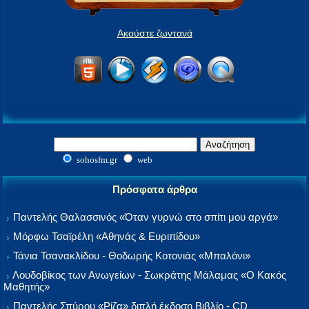
Ακούστε ζωντανά
sohosfm.gr
web
Πρόσφατα άρθρα
Παντελής Θαλασσινός «Όταν γυρνώ στο σπίτι μου αργά»
Μόρφω Τσαϊρέλη «Αθηνάς & Ευριπίδου»
Τάνια Τσανακλίδου - Θοδωρής Κοτονιάς «Μπαλόνι»
Λουδοβίκος των Ανωγείων - Σωκράτης Μάλαμας «Ο Κακός
Μαθητής»
Παντελής Σπύρου «Ρίζα» διπλή έκδοση Βιβλίο - CD