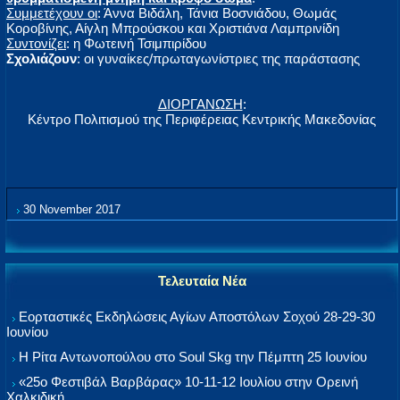
Συμμετέχουν οι
: Άννα Βιδάλη, Τάνια Βοσνιάδου, Θωμάς
Κοροβίνης, Αίγλη Μπρούσκου και Χριστιάνα Λαμπρινίδη
Συντονίζει
: η Φωτεινή Τσιμπιρίδου
Σχολιάζουν
: οι γυναίκες/πρωταγωνίστριες της παράστασης
ΔΙΟΡΓΑΝΩΣΗ
:
Κέντρο Πολιτισμού της Περιφέρειας Κεντρικής Μακεδονίας
30 November 2017
Τελευταία Νέα
Εορταστικές Εκδηλώσεις Αγίων Αποστόλων Σοχού 28-29-30
Ιουνίου
Η Ρίτα Αντωνοπούλου στο Soul Skg την Πέμπτη 25 Ιουνίου
«25ο Φεστιβάλ Βαρβάρας» 10-11-12 Ιουλίου στην Ορεινή
Χαλκιδική