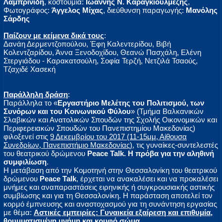
Λαμπρινίδη
, κοστούμια:
Ιωάννης Ν. Καραγκιουλμέζης
,
Φωτογράφος:
Άγγελος Μίχας
, διεύθυνση παραγωγής:
Μανόλης
Σάρδης
Παίζουν με κείμενα δικά τους
:
Δανάη Δερμεντζοπούλου, Έφη Καλεντερίδου, Βιβή
Κολεντζαρίδου, Άννα Ξενοδοχίδου, Θεανώ Πασχάλη, Ελένη
Στεργιάδου - Καρακατσούλη, Σοφία Τερζή, Νετζιλά Τσαούς,
Τζαχιδέ Χασεκή
Παράλληλη δράση
:
Παράλληλα το «
Εργαστήριο Μελέτης του Πολιτισμού, των
Συνόρων και του Κοινωνικού Φύλου
» (Τμήμα Βαλκανικών
Σλαβικών και Ανατολικών Σπουδών της Σχολής Οικονομικών και
Περιφερειακών Σπουδών του Πανεπιστημίου Μακεδονίας)
φιλοξενεί στις
9 Δεκεμβρίου του 2017 (11-15μμ, Αίθουσα
Συνεδρίων, Πανεπιστήμιο Μακεδονίας)
, τις γυναίκες-συντελεστές
του θεατρικού δρώμενου
Peace Talk. Η πρόβα για την αληθινή
συμφιλίωση
.
Η μετάβαση από την Κομοτηνή στην Θεσσαλονίκη του θεατρικού
δρώμενου
Peace Talk
, έρχεται να ανακαλέσει και να προκαλέσει
μνήμες και αναπαραστάσεις ειρηνικής ή συγκρουσιακής αστικής
συμβίωσης και για τη Θεσσαλονίκη. Η παράσταση αποτελεί τον
κορμό έμπνευσης και αναστοχασμού για τη συνάντηση εργασίας
με θέμα:
Αστικές εμπειρίες: Γυναικεία εξαίρεση και επιθυμία,
θρυμματισμένη μνήμη και κρυφό σώμα
.