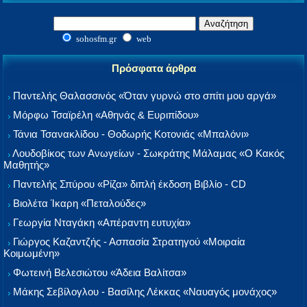
sohosfm.gr
web
Πρόσφατα άρθρα
Παντελής Θαλασσινός «Όταν γυρνώ στο σπίτι μου αργά»
Μόρφω Τσαϊρέλη «Αθηνάς & Ευριπίδου»
Τάνια Τσανακλίδου - Θοδωρής Κοτονιάς «Μπαλόνι»
Λουδοβίκος των Ανωγείων - Σωκράτης Μάλαμας «Ο Κακός
Μαθητής»
Παντελής Σπύρου «Ρίζα» διπλή έκδοση Βιβλίο - CD
Βιολέτα Ίκαρη «Πεταλούδες»
Γεωργία Νταγάκη «Aπέραντη ευτυχία»
Γιώργος Καζαντζής - Ασπασία Στρατηγού «Μοιραία
Κοιμωμένη»
Φωτεινή Βελεσιώτου «Άδεια Βαλίτσα»
Μάκης Σεβίλογλου - Βασίλης Λέκκας «Ναυαγός μονάχος»