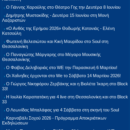
Ο Γιάννης Χαρούλης στο Θέατρο Γης την Δευτέρα 8 Ιουνίου
Δημήτρης Μυστακίδης - Δευτέρα 15 Ιουνίου στη Μονή
Λαζαριστών
«Ο Ανθός της Ερήμου 2026» Θοδωρής Κοτονιάς - Ελένη
Κατσούλη
Φωτεινή Βελεσιώτου και Κική Μαυρίδου στο Soul στη
Θεσσαλονίκη
Ο Παναγιώτης Μάργαρης στο Μέγαρο Μουσικής
Θεσσαλονίκης
Ο Φοίβος Δεληβοριάς στο WE την Παρασκευή 6 Μαρτίου!
Οι Χαΐνηδες έρχονται στο We το Σάββατο 14 Μαρτίου 2026!
Ο Γιώργος Νικηφόρου Ζερβάκης και η Βιολέτα Ίκαρη στο Block
33!
Η Ιουλία Καραπατάκη για 4 live στη Θεσσαλονίκη και στο Block
33
Ο Λεωνίδας Μπαλάφας για 4 Σάββατα στη σκηνή του Soul
Καρναβάλι Σοχού 2026 - Πρόγραμμα Αποκριάτικων
Εκδηλώσεων