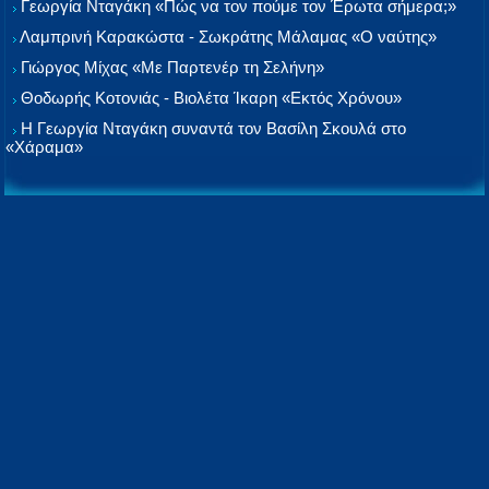
Γεωργία Νταγάκη «Πώς να τον πούμε τον Έρωτα σήμερα;»
Λαμπρινή Καρακώστα - Σωκράτης Μάλαμας «Ο ναύτης»
Γιώργος Μίχας «Με Παρτενέρ τη Σελήνη»
Θοδωρής Κοτονιάς - Βιολέτα Ίκαρη «Εκτός Χρόνου»
Η Γεωργία Νταγάκη συναντά τον Βασίλη Σκουλά στο
«Χάραμα»