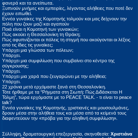
φανερά και τα ανείπωτα.
Ξυπνούν μνήμες και εμπειρίες, λέγοντας αλήθειες που ποτέ δεν
έχουν ειπωθεί.
Εννέα γυναίκες της Κομοτηνής τολμούν και μας δείχνουν την
πόλη που ζουν μαζί και αγαπούν
Ποιά είναι η Κομοτηνή των γυναικών;
Πώς ακούει η Θεσσαλονίκη τη Θράκη;
Πώς αφυπνίζονται οι πόλεις τη στιγμή που ακούγονται οι λέξεις
από τις ίδιες τις γυναίκες;
Υπάρχει μια γλώσσα των πόλεων;
Υπάρχει.
Υπάρχει μια συμφιλίωση που συμβαίνει στο κέντρο της
σύγκρουσης;
Υπάρχει.
Υπάρχει μια χαρά που ζευγαρώνει με την αλήθεια;
Υπάρχει.
22 χρόνια μετά ερχόμαστε ξανά στη Θεσσαλονίκη.
Τότε ήρθαμε με τα “Ρήγματα στη Σιωπή: Πώς Διδάσκεται Η
Τόλμη”, τώρα ερχόμαστε με το PEACE TALK. - τι είναι το peace
talk?
Εννέα γυναίκες της Κομοτηνής, χριστιανές και μουσουλμάνες,
δρουν μέσα στην αλήθεια τους και μέσα από τα κείμενά τους
διαφεντεύουν την «πρόβα για την αληθινή συμφιλίωση».
Σύλληψη, δραματουργική επεξεργασία, σκηνοθεσία:
Χριστιάνα