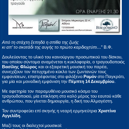
Από τη στάχτη ξεπηδά η σπίθα της ζωής
κι απ’ το σκοτάδι της αυγής το πρώτο καρδιοχτύπι
…” Β.Φ.
Δουλεύοντας το υλικό του καινούργου προσωπικού του δίσκου,
του οποίου σύντομα αναμένεται η κυκλοφορία, ο τραγουδοποιός
Βασίλης Φλώρος
και οι εξαιρετική μουσική του παρέα,
συνεχίζουν τον πετυχημένο κύκλο των ζωντανών τους
εμφανίσεων, επιστρέφοντας στο φιλόξενο
Ραμόν
στο Παγκράτι,
για μία και μοναδική εμφάνιση την
Πέμπτη 14 Δεκεμβρίου
.
Με αφετηρία τον παραμυθένιο μουσικό κόσμο του
τραγουδοποιού, μία επίκληση στο καλό μέρος του εαυτού κάθε
ανθρώπου, που γίνεται δημιουργία, η δική του Αλμαγέστη.
Τον συντροφεύει επί σκηνής η νεαρή ερμηνεύτρια
Χριστίνα
Αγγελίδη
.
Μαζί τους οι διαλεχτοί μουσικοί: