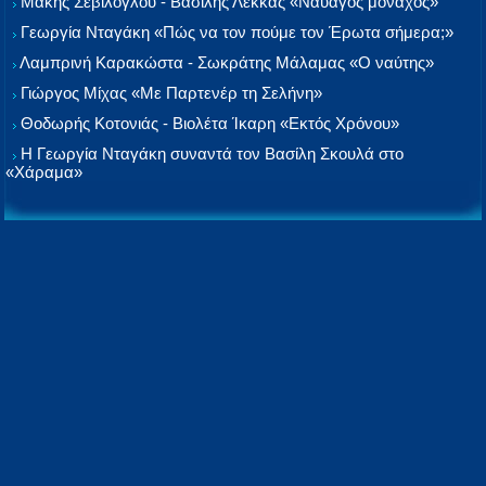
Μάκης Σεβίλογλου - Βασίλης Λέκκας «Ναυαγός μονάχος»
Γεωργία Νταγάκη «Πώς να τον πούμε τον Έρωτα σήμερα;»
Λαμπρινή Καρακώστα - Σωκράτης Μάλαμας «Ο ναύτης»
Γιώργος Μίχας «Με Παρτενέρ τη Σελήνη»
Θοδωρής Κοτονιάς - Βιολέτα Ίκαρη «Εκτός Χρόνου»
Η Γεωργία Νταγάκη συναντά τον Βασίλη Σκουλά στο
«Χάραμα»