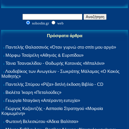
sohosfm.gr
web
Πρόσφατα άρθρα
Παντελής Θαλασσινός «Όταν γυρνώ στο σπίτι μου αργά»
Μόρφω Τσαϊρέλη «Αθηνάς & Ευριπίδου»
Τάνια Τσανακλίδου - Θοδωρής Κοτονιάς «Μπαλόνι»
Λουδοβίκος των Ανωγείων - Σωκράτης Μάλαμας «Ο Κακός
Μαθητής»
Παντελής Σπύρου «Ρίζα» διπλή έκδοση Βιβλίο - CD
Βιολέτα Ίκαρη «Πεταλούδες»
Γεωργία Νταγάκη «Aπέραντη ευτυχία»
Γιώργος Καζαντζής - Ασπασία Στρατηγού «Μοιραία
Κοιμωμένη»
Φωτεινή Βελεσιώτου «Άδεια Βαλίτσα»