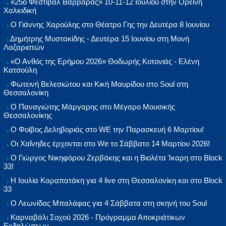
«25ο Φεστιβάλ Βαρβάρας» 10-11-12 Ιουλίου στην Ορεινή
Χαλκιδική
Ο Γιάννης Χαρούλης στο Θέατρο Γης την Δευτέρα 8 Ιουνίου
Δημήτρης Μυστακίδης - Δευτέρα 15 Ιουνίου στη Μονή
Λαζαριστών
«Ο Ανθός της Ερήμου 2026» Θοδωρής Κοτονιάς - Ελένη
Κατσούλη
Φωτεινή Βελεσιώτου και Κική Μαυρίδου στο Soul στη
Θεσσαλονίκη
Ο Παναγιώτης Μάργαρης στο Μέγαρο Μουσικής
Θεσσαλονίκης
Ο Φοίβος Δεληβοριάς στο WE την Παρασκευή 6 Μαρτίου!
Οι Χαΐνηδες έρχονται στο We το Σάββατο 14 Μαρτίου 2026!
Ο Γιώργος Νικηφόρου Ζερβάκης και η Βιολέτα Ίκαρη στο Block
33!
Η Ιουλία Καραπατάκη για 4 live στη Θεσσαλονίκη και στο Block
33
Ο Λεωνίδας Μπαλάφας για 4 Σάββατα στη σκηνή του Soul
Καρναβάλι Σοχού 2026 - Πρόγραμμα Αποκριάτικων
Εκδηλώσεων