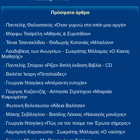
Πρόσφατα άρθρα
Παντελής Θαλασσινός «Όταν γυρνώ στο σπίτι μου αργά»
Μόρφω Τσαϊρέλη «Αθηνάς & Ευριπίδου»
Τάνια Τσανακλίδου - Θοδωρής Κοτονιάς «Μπαλόνι»
Λουδοβίκος των Ανωγείων - Σωκράτης Μάλαμας «Ο Κακός
Μαθητής»
Παντελής Σπύρου «Ρίζα» διπλή έκδοση Βιβλίο - CD
Βιολέτα Ίκαρη «Πεταλούδες»
Γεωργία Νταγάκη «Aπέραντη ευτυχία»
Γιώργος Καζαντζής - Ασπασία Στρατηγού «Μοιραία
Κοιμωμένη»
Φωτεινή Βελεσιώτου «Άδεια Βαλίτσα»
Μάκης Σεβίλογλου - Βασίλης Λέκκας «Ναυαγός μονάχος»
Γεωργία Νταγάκη «Πώς να τον πούμε τον Έρωτα σήμερα;»
Λαμπρινή Καρακώστα - Σωκράτης Μάλαμας «Ο ναύτης»