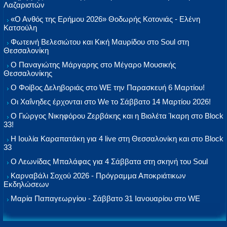
Λαζαριστών
«Ο Ανθός της Ερήμου 2026» Θοδωρής Κοτονιάς - Ελένη
Κατσούλη
Φωτεινή Βελεσιώτου και Κική Μαυρίδου στο Soul στη
Θεσσαλονίκη
Ο Παναγιώτης Μάργαρης στο Μέγαρο Μουσικής
Θεσσαλονίκης
Ο Φοίβος Δεληβοριάς στο WE την Παρασκευή 6 Μαρτίου!
Οι Χαΐνηδες έρχονται στο We το Σάββατο 14 Μαρτίου 2026!
Ο Γιώργος Νικηφόρου Ζερβάκης και η Βιολέτα Ίκαρη στο Block
33!
Η Ιουλία Καραπατάκη για 4 live στη Θεσσαλονίκη και στο Block
33
Ο Λεωνίδας Μπαλάφας για 4 Σάββατα στη σκηνή του Soul
Καρναβάλι Σοχού 2026 - Πρόγραμμα Αποκριάτικων
Εκδηλώσεων
Μαρία Παπαγεωργίου - Σάββατο 31 Ιανουαρίου στο WE