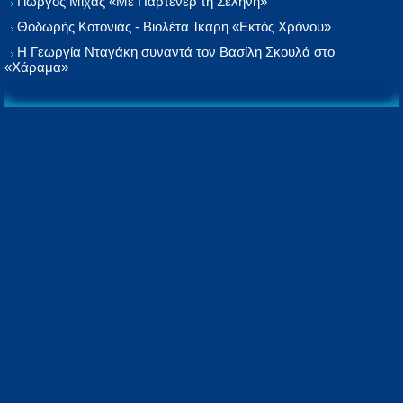
Γιώργος Μίχας «Με Παρτενέρ τη Σελήνη»
Θοδωρής Κοτονιάς - Βιολέτα Ίκαρη «Εκτός Χρόνου»
Η Γεωργία Νταγάκη συναντά τον Βασίλη Σκουλά στο
«Χάραμα»