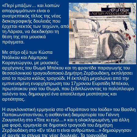
«Περί μπάζων… και λοιπών
απορριμμάτων» είναι ο
ανατρεπτικός τίτλος της νέας
δισκογραφικής δουλειάς που
έρχεται «εκτός των τειχών», από
τη Λάρισα, να διεκδικήσει τη
θέση της στα μουσικά
πράγματα.
Με στίχο οξύ των Κώστα
Ντόλκου και Λάμπρου
Καραγεώργου, με μουσικές
αρχέγονες του Θωμά Μπέκου και τη φροντίδα παραγωγής του
θεσσαλονικιού τραγουδοποιού Δημήτρη Ζερβουδάκη, εκπλήσσει
από το πρώτο κιόλας τραγούδι. Η έκπληξη μεγαλώνει από την
εμπνευσμένη ενορχήστρωση του 17χρονου Ευριπίδη Μπέκου,
πρωτότοκου γιού του Θωμά, που ξεδιπλώνοντας το πολύπλευρο
ταλέντο του, δημιουργεί ένα αποτέλεσμα μεστότητας και
αρτιότητας.
Η συγκλονιστική ερμηνεία στο «Παράπονο του Ιούδα» του Βασίλη
Παπακωνσταντίνου, η αισθαντική διαμαρτυρία του Γιάννη
Ζουγανέλη στο «Τότε κι εγώ…» και η ολοκληρωμένη, για άλλη
μια φορά, ερμηνεία σε δημοτικό τραγούδι του Δημήτρη
Ζερβουδάκη στο «Εν τέλει τι είναι ανθρώπινο…» δημιούργησαν
εξ αρχής το στίγμα της νέας δουλειάς. Τα τραγούδια