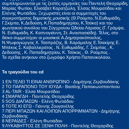
συμπληρώνονται με τις ζεστές ερμηνείες του Παντελή Θεοχαρίδη,
Μαρίας Φωτίου, Ελισάβετ Καρατζώλη, Έλσας Μουρατίδου και
Ελένης Φωτιάδου. Ξεχωριστές είναι οι συμμετοχές του
συγκροτήματος δημοτικής μουσικής (Θ.Ρούμπο, Ν.Ευθυμιάδη,
Γ.Σκίμπα, Κ.Δεδούση, Κ.Παπαδημητρίου, Κ.Τσόκα) και του
φωνητικού συνόλου του Σύγχρονου Ωδείου Λάρισας (Γ. Γράμψα,
Ν. Ευθυμιάδη, Κ. Καπνογιάννη, Στ. Αναστασιάδη). Τέλος, στο
δίσκο συμμετείχαν οι μουσικοί: Α.Δημητρακόπουλος,
Ν.Ψωφογιώργος Χ. Τσαπράζης, Β. Καράμαλης Ε.Τσακίρης Ε.
Μπέκος Σ. Καβαλλιεράτος . Ν. Ευθυμιάδης, Γ. Σκίμπας , Κ.
Δεδούσης , Κ. Παπαδημητρίου, Κ. Τσόκας , Θ. Ρούμπος .
Τα σχέδια ανήκουν στο ζωγράφο Χρήστο Παπανικολάου.
Τα τραγούδια του cd
1 ΕΝ ΤΕΛΕΙ ΤΙ ΕΙΝΑΙ ΑΝΘΡΩΠΙΝΟ - Δημήτρης Ζερβουδάκης
2 ΤΟ ΠΑΡΑΠΟΝΟ ΤΟΥ ΙΟΥΔΑ - Βασίλης Παπακωνσταντίνου
3 AL-TAIR - Ελσα Μουρατίδου
4 ΣΜΑΡΑΓΔΗ - Παντελής Θεοχαρίδης
5 SOS ΔΙΑΠΑΣΩΝ - Ελένη Φωτιάδου
6 ΤΟΤΕ ΚΙ ΕΓΩ - Γιάννης Ζουγανέλης
7 ΠΕΡΙ ΜΠΑΖΩΝ ΚΑΙ ΛΟΙΠΩΝ ΑΠΟΡΡΙΜΜΑΤΩΝ - Δημήτρης
Ζερβουδάκης
8 ΝΕΡΑΪΔΕΣ - Ελένη Φωτιάδου
9 ΛΥΚΑΒΗΤΤΟΣ ΣΕ ΞΕΝΗ ΠΟΛΗ - Παντελής Θεοχαρίδης