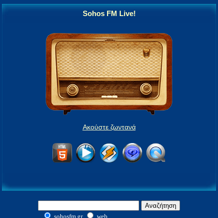
Sohos FM Live!
Ακούστε ζωντανά
sohosfm.gr
web